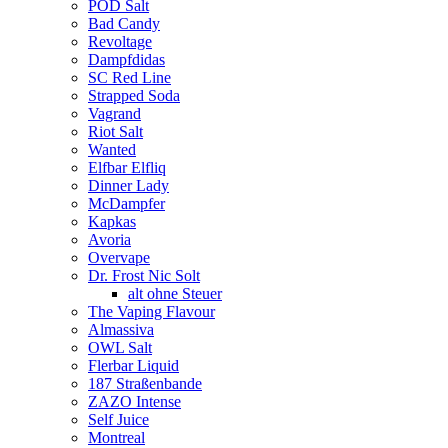
POD Salt
Bad Candy
Revoltage
Dampfdidas
SC Red Line
Strapped Soda
Vagrand
Riot Salt
Wanted
Elfbar Elfliq
Dinner Lady
McDampfer
Kapkas
Avoria
Overvape
Dr. Frost Nic Solt
alt ohne Steuer
The Vaping Flavour
Almassiva
OWL Salt
Flerbar Liquid
187 Straßenbande
ZAZO Intense
Self Juice
Montreal