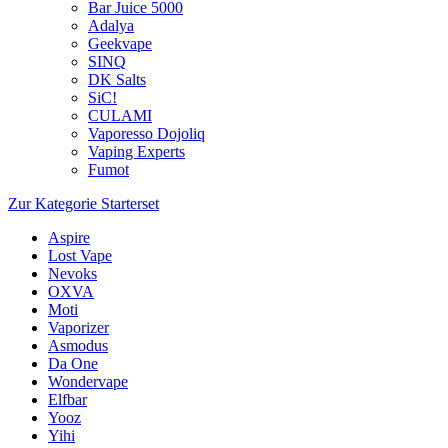
Bar Juice 5000
Adalya
Geekvape
SINQ
DK Salts
SiC!
CULAMI
Vaporesso Dojoliq
Vaping Experts
Fumot
Zur Kategorie Starterset
Aspire
Lost Vape
Nevoks
OXVA
Moti
Vaporizer
Asmodus
Da One
Wondervape
Elfbar
Yooz
Yihi