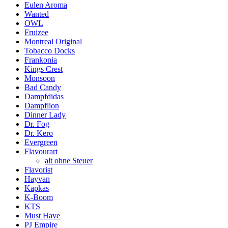
Eulen Aroma
Wanted
OWL
Fruizee
Montreal Original
Tobacco Docks
Frankonia
Kings Crest
Monsoon
Bad Candy
Dampfdidas
Dampflion
Dinner Lady
Dr. Fog
Dr. Kero
Evergreen
Flavourart
alt ohne Steuer
Flavorist
Hayvan
Kapkas
K-Boom
KTS
Must Have
PJ Empire