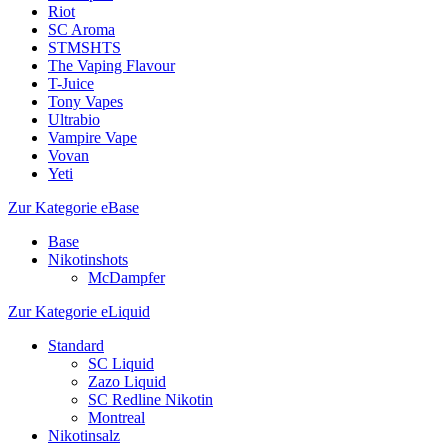
Riot
SC Aroma
STMSHTS
The Vaping Flavour
T-Juice
Tony Vapes
Ultrabio
Vampire Vape
Vovan
Yeti
Zur Kategorie eBase
Base
Nikotinshots
McDampfer
Zur Kategorie eLiquid
Standard
SC Liquid
Zazo Liquid
SC Redline Nikotin
Montreal
Nikotinsalz