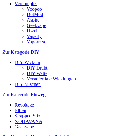
Verdampfer
Voopoo
DotMod
Aspire
Geekvape
Uwell
Vapefly
Vaporesso
Zur Kategorie DIY
DIY Wickeln
DIY Draht
DIY Watte
Vorgefertigte Wicklungen
DIY Mischen
Zur Kategorie Einweg
Revoltage
Elfbar
Strapped Stix
XOHAVANA
Geekvape