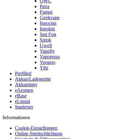
OWL
Pava
Fumot
Geekvape
Innocigs
Innokin
Just Fog
Smok
Uwell
Vapefly
Vaporesso
Voopoo
Yihi
Prefilled
Akkus/Ladegeräte
Akkuträger
eAromen
eBase
eLiquid
Starterset
Informationen
Cookie-Einstellungen
Online-Streitschlichtung