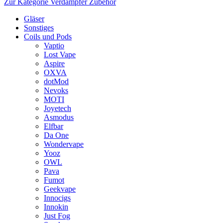
Zur Kategorie Verdampfer Zubehör
Gläser
Sonstiges
Coils und Pods
Vaptio
Lost Vape
Aspire
OXVA
dotMod
Nevoks
MOTI
Joyetech
Asmodus
Elfbar
Da One
Wondervape
Yooz
OWL
Pava
Fumot
Geekvape
Innocigs
Innokin
Just Fog