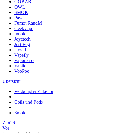
GOBAR
OWL
SMOK
Pava
Fumot RandM
Geekvape
Innokin
Joyetech
Just Fog
Uwell
Vapefly
Vaporesso
Vaptio
VooPoo
Übersicht
Verdampfer Zubehör
Coils und Pods
Smok
Zurück
Vor