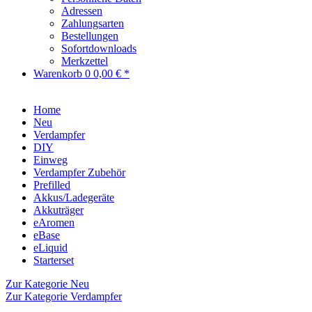
Adressen
Zahlungsarten
Bestellungen
Sofortdownloads
Merkzettel
Warenkorb
0
0,00 € *
Home
Neu
Verdampfer
DIY
Einweg
Verdampfer Zubehör
Prefilled
Akkus/Ladegeräte
Akkuträger
eAromen
eBase
eLiquid
Starterset
Zur Kategorie Neu
Zur Kategorie Verdampfer