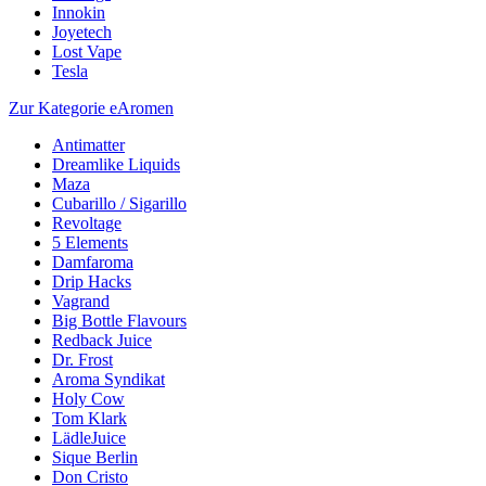
Innokin
Joyetech
Lost Vape
Tesla
Zur Kategorie eAromen
Antimatter
Dreamlike Liquids
Maza
Cubarillo / Sigarillo
Revoltage
5 Elements
Damfaroma
Drip Hacks
Vagrand
Big Bottle Flavours
Redback Juice
Dr. Frost
Aroma Syndikat
Holy Cow
Tom Klark
LädleJuice
Sique Berlin
Don Cristo