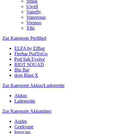
Smok
Uwell
Vapefly
Vaporesso
Voopoo
Yihi
Zur Kategorie Prefilled
ELFA by Elfbar
Flerbar PodToGo
Pod Salt Evolve
RIOT SQUAD
Blu Bar
dojo Blast X
Zur Kategorie Akkus/Ladegeräte
Akkus
Ladegeräte
Zur Kategorie Akkuträger
Aspire
Geekvape
Innocigs