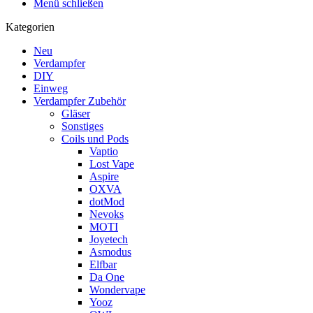
Menü schließen
Kategorien
Neu
Verdampfer
DIY
Einweg
Verdampfer Zubehör
Gläser
Sonstiges
Coils und Pods
Vaptio
Lost Vape
Aspire
OXVA
dotMod
Nevoks
MOTI
Joyetech
Asmodus
Elfbar
Da One
Wondervape
Yooz