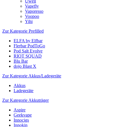
Uwell
Vapefly
Vaporesso
Voopoo
Yihi
Zur Kategorie Prefilled
ELFA by Elfbar
Flerbar PodToGo
Pod Salt Evolve
RIOT SQUAD
Blu Bar
dojo Blast X
Zur Kategorie Akkus/Ladegeräte
Akkus
Ladegeräte
Zur Kategorie Akkuträger
Aspire
Geekvape
Innocigs
Innokin