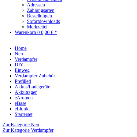
Adressen
Zahlungsarten
Bestellungen
Sofortdownloads
Merkzettel
Warenkorb
0
0,00 € *
Home
Neu
Verdampfer
DIY
Einweg
Verdampfer Zubehör
Prefilled
Akkus/Ladegeräte
Akkuträger
eAromen
eBase
eLiquid
Starterset
Zur Kategorie Neu
Zur Kategorie Verdampfer