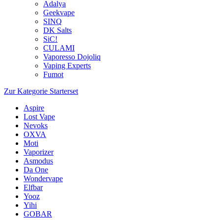
Adalya
Geekvape
SINQ
DK Salts
SiC!
CULAMI
Vaporesso Dojoliq
Vaping Experts
Fumot
Zur Kategorie Starterset
Aspire
Lost Vape
Nevoks
OXVA
Moti
Vaporizer
Asmodus
Da One
Wondervape
Elfbar
Yooz
Yihi
GOBAR