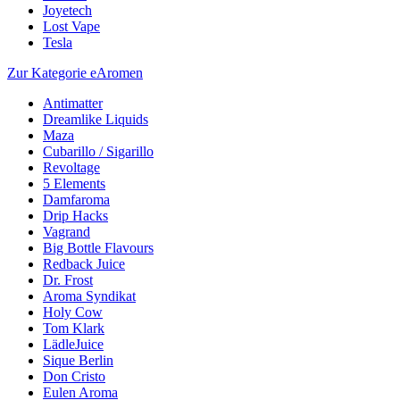
Joyetech
Lost Vape
Tesla
Zur Kategorie eAromen
Antimatter
Dreamlike Liquids
Maza
Cubarillo / Sigarillo
Revoltage
5 Elements
Damfaroma
Drip Hacks
Vagrand
Big Bottle Flavours
Redback Juice
Dr. Frost
Aroma Syndikat
Holy Cow
Tom Klark
LädleJuice
Sique Berlin
Don Cristo
Eulen Aroma