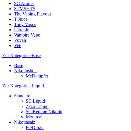
SC Aroma
STMSHTS
The Vaping Flavour
T-Juice
Tony Vapes
Ultrabio
Vampire Vape
Vovan
Yeti
Zur Kategorie eBase
Base
Nikotinshots
McDampfer
Zur Kategorie eLiquid
Standard
SC Liquid
Zazo Liquid
SC Redline Nikotin
Montreal
Nikotinsalz
POD Salt