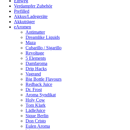
Einweg
Verdampfer Zubehör
Prefilled
Akkus/Ladegeräte
Akkuträger
eAromen
Antimatter
Dreamlike Liquids
Maza
Cubarillo / Sigarillo
Revoltage
5 Elements
Damfaroma
Drip Hacks
Vagrand
Big Bottle Flavours
Redback Juice
Dr. Frost
Aroma Syndikat
Holy Cow
Tom Klark
LädleJuice
Sique Berlin
Don Cristo
Eulen Aroma