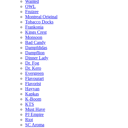
Wanted
OWL
Fruizee
Montreal Original
Tobacco Docks
Frankonia
Kings Crest
Monsoon
Bad Candy
Dampfdidas
Dampflion
Dinner Lady
Dr. Fog
Dr. Kero
Evergreen
Flavourart
Flavorist
Hayvan
Kapkas
K-Boom
KTS
Must Have
PJ Empire
Riot
SC Aroma