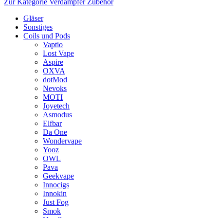
Zur Kategorie Verdampfer Zubehör
Gläser
Sonstiges
Coils und Pods
Vaptio
Lost Vape
Aspire
OXVA
dotMod
Nevoks
MOTI
Joyetech
Asmodus
Elfbar
Da One
Wondervape
Yooz
OWL
Pava
Geekvape
Innocigs
Innokin
Just Fog
Smok