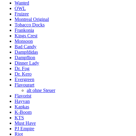
Wanted
OWL
Fruizee
Montreal Original
Tobacco Docks
Frankonia
Kings Crest
Monsoon
Bad Candy
Dampfdidas
Dampflion
Dinner Lady
Dr. Fog
Dr. Kero
Evergreen
Flavourart
alt ohne Steuer
Flavorist
Hayvan
Kapkas
K-Boom
KTS
Must Have
PJ Empire
Riot