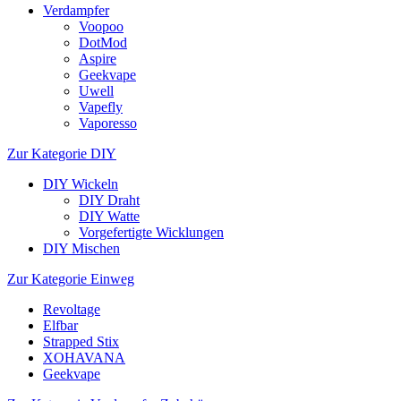
Verdampfer
Voopoo
DotMod
Aspire
Geekvape
Uwell
Vapefly
Vaporesso
Zur Kategorie DIY
DIY Wickeln
DIY Draht
DIY Watte
Vorgefertigte Wicklungen
DIY Mischen
Zur Kategorie Einweg
Revoltage
Elfbar
Strapped Stix
XOHAVANA
Geekvape