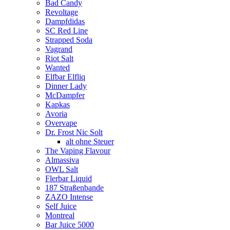
Bad Candy
Revoltage
Dampfdidas
SC Red Line
Strapped Soda
Vagrand
Riot Salt
Wanted
Elfbar Elfliq
Dinner Lady
McDampfer
Kapkas
Avoria
Overvape
Dr. Frost Nic Solt
alt ohne Steuer
The Vaping Flavour
Almassiva
OWL Salt
Flerbar Liquid
187 Straßenbande
ZAZO Intense
Self Juice
Montreal
Bar Juice 5000