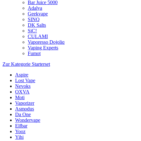
Bar Juice 5000
Adalya
Geekvape
SINQ
DK Salts
SiC!
CULAMI
Vaporesso Dojoliq
Vaping Experts
Fumot
Zur Kategorie Starterset
Aspire
Lost Vape
Nevoks
OXVA
Moti
Vaporizer
Asmodus
Da One
Wondervape
Elfbar
Yooz
Yihi