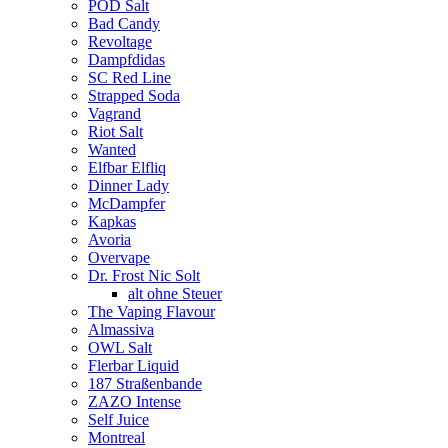
POD Salt
Bad Candy
Revoltage
Dampfdidas
SC Red Line
Strapped Soda
Vagrand
Riot Salt
Wanted
Elfbar Elfliq
Dinner Lady
McDampfer
Kapkas
Avoria
Overvape
Dr. Frost Nic Solt
alt ohne Steuer
The Vaping Flavour
Almassiva
OWL Salt
Flerbar Liquid
187 Straßenbande
ZAZO Intense
Self Juice
Montreal