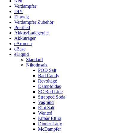
Neu
Verdampfer
DIY
Einweg
Verdampfer Zubehör
Prefilled
Akkus/Ladegeräte
Akkuträger
eAromen
eBase
eLiquid
Standard
Nikotinsalz
POD Salt
Bad Candy
Revoltage
Dampfdidas
SC Red Line
Strapped Soda
Vagrand
Riot Salt
Wanted
Elfbar Elfliq
Dinner Lady
McDampfer