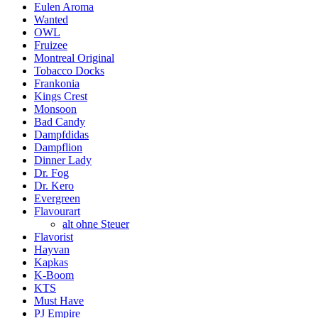
Eulen Aroma
Wanted
OWL
Fruizee
Montreal Original
Tobacco Docks
Frankonia
Kings Crest
Monsoon
Bad Candy
Dampfdidas
Dampflion
Dinner Lady
Dr. Fog
Dr. Kero
Evergreen
Flavourart
alt ohne Steuer
Flavorist
Hayvan
Kapkas
K-Boom
KTS
Must Have
PJ Empire