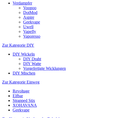
Verdampfer
Voopoo
DotMod
Aspire
Geekvape
Uwell
Vapefly
Vaporesso
Zur Kategorie DIY
DIY Wickeln
DIY Draht
DIY Watte
Vorgefertigte Wicklungen
DIY Mischen
Zur Kategorie Einweg
Revoltage
Elfbar
Strapped Stix
XOHAVANA
Geekvape