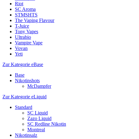
Riot
SC Aroma
STMSHTS
The Vaping Flavour
T-Juice
Tony Vapes
Ultrabio
Vampire Vape
Vovan
Yeti
Zur Kategorie eBase
Base
Nikotinshots
McDampfer
Zur Kategorie eLiquid
Standard
SC Liquid
Zazo Liquid
SC Redline Nikotin
Montreal
Nikotinsalz