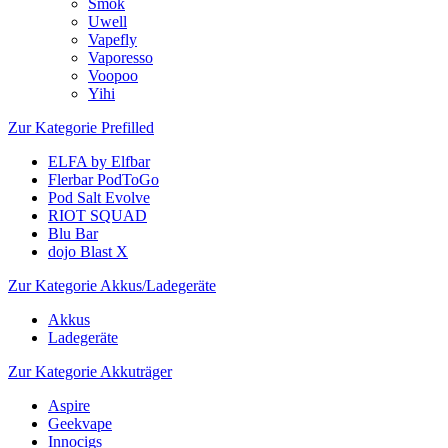
Smok
Uwell
Vapefly
Vaporesso
Voopoo
Yihi
Zur Kategorie Prefilled
ELFA by Elfbar
Flerbar PodToGo
Pod Salt Evolve
RIOT SQUAD
Blu Bar
dojo Blast X
Zur Kategorie Akkus/Ladegeräte
Akkus
Ladegeräte
Zur Kategorie Akkuträger
Aspire
Geekvape
Innocigs