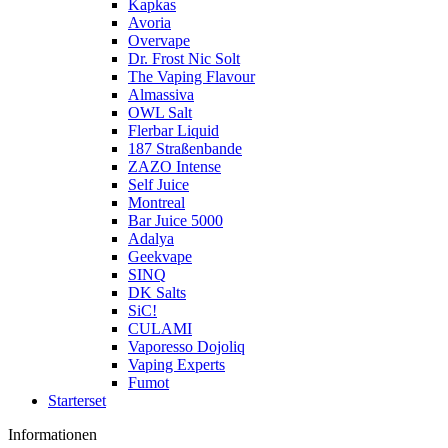
Kapkas
Avoria
Overvape
Dr. Frost Nic Solt
The Vaping Flavour
Almassiva
OWL Salt
Flerbar Liquid
187 Straßenbande
ZAZO Intense
Self Juice
Montreal
Bar Juice 5000
Adalya
Geekvape
SINQ
DK Salts
SiC!
CULAMI
Vaporesso Dojoliq
Vaping Experts
Fumot
Starterset
Informationen