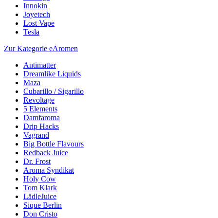
Innokin
Joyetech
Lost Vape
Tesla
Zur Kategorie eAromen
Antimatter
Dreamlike Liquids
Maza
Cubarillo / Sigarillo
Revoltage
5 Elements
Damfaroma
Drip Hacks
Vagrand
Big Bottle Flavours
Redback Juice
Dr. Frost
Aroma Syndikat
Holy Cow
Tom Klark
LädleJuice
Sique Berlin
Don Cristo