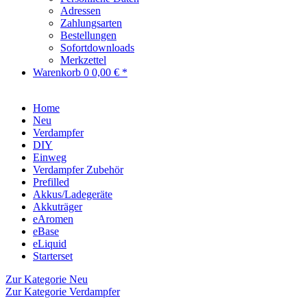
Adressen
Zahlungsarten
Bestellungen
Sofortdownloads
Merkzettel
Warenkorb
0
0,00 € *
Home
Neu
Verdampfer
DIY
Einweg
Verdampfer Zubehör
Prefilled
Akkus/Ladegeräte
Akkuträger
eAromen
eBase
eLiquid
Starterset
Zur Kategorie Neu
Zur Kategorie Verdampfer