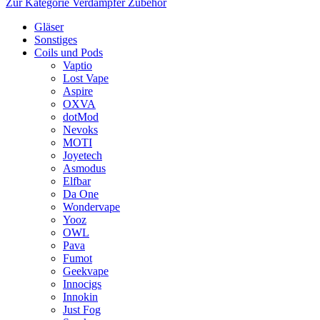
Zur Kategorie Verdampfer Zubehör
Gläser
Sonstiges
Coils und Pods
Vaptio
Lost Vape
Aspire
OXVA
dotMod
Nevoks
MOTI
Joyetech
Asmodus
Elfbar
Da One
Wondervape
Yooz
OWL
Pava
Fumot
Geekvape
Innocigs
Innokin
Just Fog