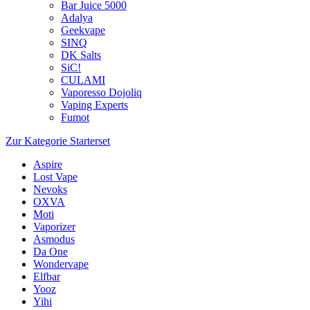
Bar Juice 5000
Adalya
Geekvape
SINQ
DK Salts
SiC!
CULAMI
Vaporesso Dojoliq
Vaping Experts
Fumot
Zur Kategorie Starterset
Aspire
Lost Vape
Nevoks
OXVA
Moti
Vaporizer
Asmodus
Da One
Wondervape
Elfbar
Yooz
Yihi