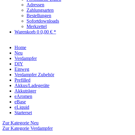
Adressen
Zahlungsarten
Bestellungen
Sofortdownloads
Merkzettel
Warenkorb
0
0,00 € *
Home
Neu
Verdampfer
DIY
Einweg
Verdampfer Zubehör
Prefilled
Akkus/Ladegeräte
Akkuträger
eAromen
eBase
eLiquid
Starterset
Zur Kategorie Neu
Zur Kategorie Verdampfer