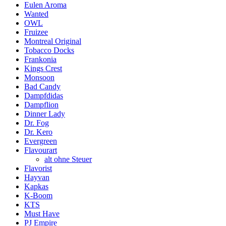
Eulen Aroma
Wanted
OWL
Fruizee
Montreal Original
Tobacco Docks
Frankonia
Kings Crest
Monsoon
Bad Candy
Dampfdidas
Dampflion
Dinner Lady
Dr. Fog
Dr. Kero
Evergreen
Flavourart
alt ohne Steuer
Flavorist
Hayvan
Kapkas
K-Boom
KTS
Must Have
PJ Empire