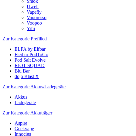
Smok
Uwell
Vapefly
Vaporesso
Voopoo
Yihi
Zur Kategorie Prefilled
ELFA by Elfbar
Flerbar PodToGo
Pod Salt Evolve
RIOT SQUAD
Blu Bar
dojo Blast X
Zur Kategorie Akkus/Ladegeräte
Akkus
Ladegeräte
Zur Kategorie Akkuträger
Aspire
Geekvape
Innocigs