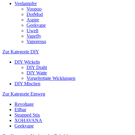
Verdampfer
Voopoo
DotMod
Aspire
Geekvape
Uwell
Vapefly
Vaporesso
Zur Kategorie DIY
DIY Wickeln
DIY Draht
DIY Watte
Vorgefertigte Wicklungen
DIY Mischen
Zur Kategorie Einweg
Revoltage
Elfbar
Strapped Stix
XOHAVANA
Geekvape