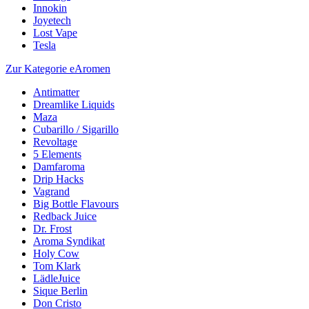
Innokin
Joyetech
Lost Vape
Tesla
Zur Kategorie eAromen
Antimatter
Dreamlike Liquids
Maza
Cubarillo / Sigarillo
Revoltage
5 Elements
Damfaroma
Drip Hacks
Vagrand
Big Bottle Flavours
Redback Juice
Dr. Frost
Aroma Syndikat
Holy Cow
Tom Klark
LädleJuice
Sique Berlin
Don Cristo