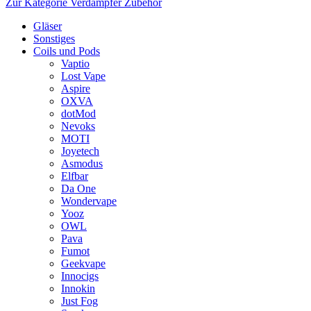
Zur Kategorie Verdampfer Zubehör
Gläser
Sonstiges
Coils und Pods
Vaptio
Lost Vape
Aspire
OXVA
dotMod
Nevoks
MOTI
Joyetech
Asmodus
Elfbar
Da One
Wondervape
Yooz
OWL
Pava
Fumot
Geekvape
Innocigs
Innokin
Just Fog