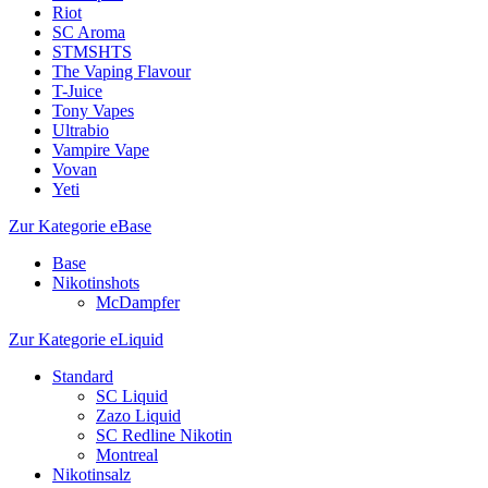
Riot
SC Aroma
STMSHTS
The Vaping Flavour
T-Juice
Tony Vapes
Ultrabio
Vampire Vape
Vovan
Yeti
Zur Kategorie eBase
Base
Nikotinshots
McDampfer
Zur Kategorie eLiquid
Standard
SC Liquid
Zazo Liquid
SC Redline Nikotin
Montreal
Nikotinsalz