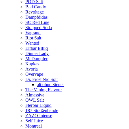
POD Salt
Bad Candy
Revoltage
Dampfdidas
SC Red Line
Strapped Soda
Vagrand
Riot Salt
Wanted
Elfbar Elfliq
Dinner Lady
McDampfer
Kapkas
Avoria
Overvape
Dr. Frost Nic Solt
alt ohne Steuer
The Vaping Flavour
Almassiva
OWL Salt
Flerbar Liquid
187 Straßenbande
ZAZO Intense
Self Juice
Montreal