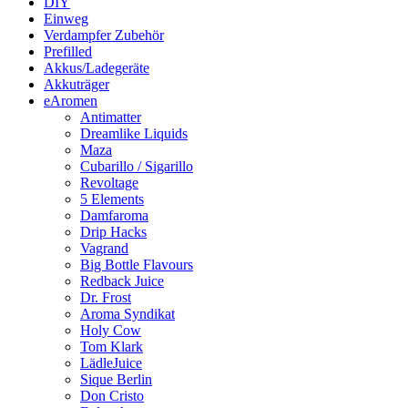
DIY
Einweg
Verdampfer Zubehör
Prefilled
Akkus/Ladegeräte
Akkuträger
eAromen
Antimatter
Dreamlike Liquids
Maza
Cubarillo / Sigarillo
Revoltage
5 Elements
Damfaroma
Drip Hacks
Vagrand
Big Bottle Flavours
Redback Juice
Dr. Frost
Aroma Syndikat
Holy Cow
Tom Klark
LädleJuice
Sique Berlin
Don Cristo