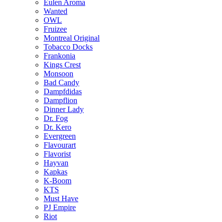
Eulen Aroma
Wanted
OWL
Fruizee
Montreal Original
Tobacco Docks
Frankonia
Kings Crest
Monsoon
Bad Candy
Dampfdidas
Dampflion
Dinner Lady
Dr. Fog
Dr. Kero
Evergreen
Flavourart
Flavorist
Hayvan
Kapkas
K-Boom
KTS
Must Have
PJ Empire
Riot