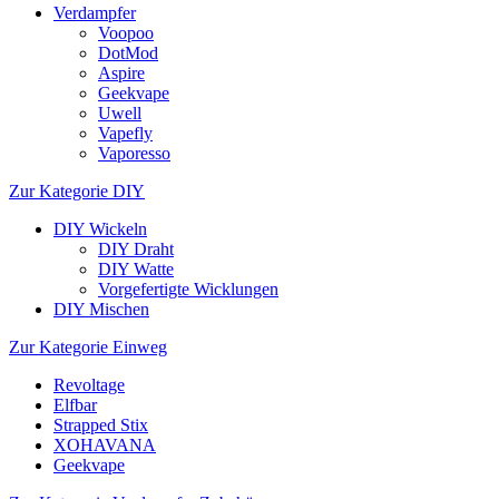
Verdampfer
Voopoo
DotMod
Aspire
Geekvape
Uwell
Vapefly
Vaporesso
Zur Kategorie DIY
DIY Wickeln
DIY Draht
DIY Watte
Vorgefertigte Wicklungen
DIY Mischen
Zur Kategorie Einweg
Revoltage
Elfbar
Strapped Stix
XOHAVANA
Geekvape