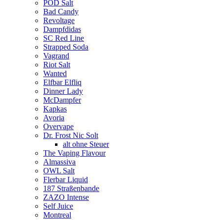
POD Salt
Bad Candy
Revoltage
Dampfdidas
SC Red Line
Strapped Soda
Vagrand
Riot Salt
Wanted
Elfbar Elfliq
Dinner Lady
McDampfer
Kapkas
Avoria
Overvape
Dr. Frost Nic Solt
alt ohne Steuer
The Vaping Flavour
Almassiva
OWL Salt
Flerbar Liquid
187 Straßenbande
ZAZO Intense
Self Juice
Montreal