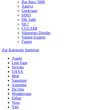
Bar Juice 5000
Adalya
Geekvape
SINQ
DK Salts
SiC!
CULAMI
Vaporesso Dojoliq
Vaping Experts
Fumot
Zur Kategorie Starterset
Aspire
Lost Vape
Nevoks
OXVA
Moti
Vaporizer
Asmodus
Da One
Wondervape
Elfbar
Yooz
Yihi