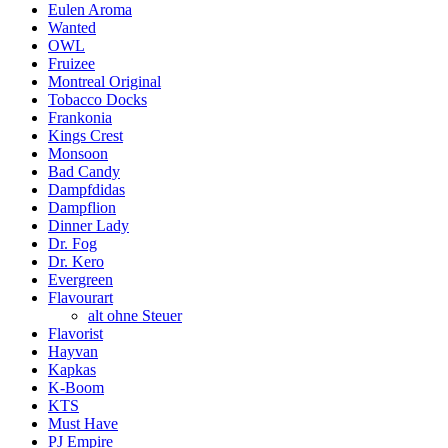
Eulen Aroma
Wanted
OWL
Fruizee
Montreal Original
Tobacco Docks
Frankonia
Kings Crest
Monsoon
Bad Candy
Dampfdidas
Dampflion
Dinner Lady
Dr. Fog
Dr. Kero
Evergreen
Flavourart
alt ohne Steuer
Flavorist
Hayvan
Kapkas
K-Boom
KTS
Must Have
PJ Empire