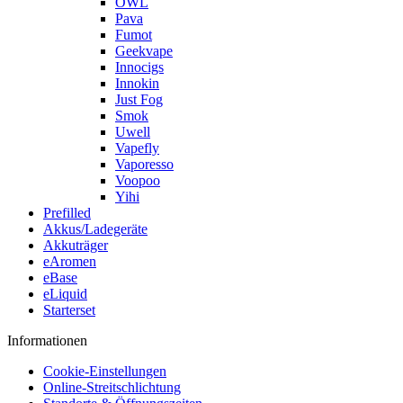
OWL
Pava
Fumot
Geekvape
Innocigs
Innokin
Just Fog
Smok
Uwell
Vapefly
Vaporesso
Voopoo
Yihi
Prefilled
Akkus/Ladegeräte
Akkuträger
eAromen
eBase
eLiquid
Starterset
Informationen
Cookie-Einstellungen
Online-Streitschlichtung