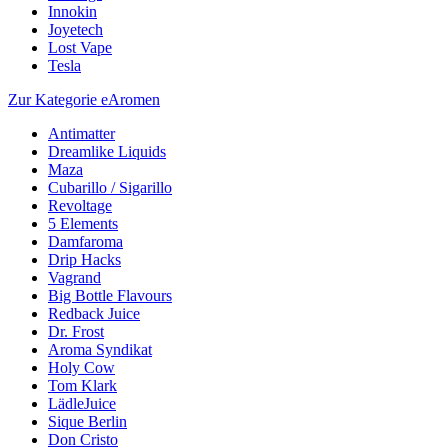
Innokin
Joyetech
Lost Vape
Tesla
Zur Kategorie eAromen
Antimatter
Dreamlike Liquids
Maza
Cubarillo / Sigarillo
Revoltage
5 Elements
Damfaroma
Drip Hacks
Vagrand
Big Bottle Flavours
Redback Juice
Dr. Frost
Aroma Syndikat
Holy Cow
Tom Klark
LädleJuice
Sique Berlin
Don Cristo