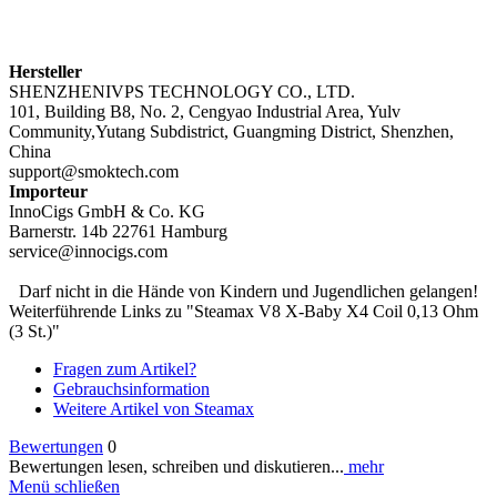
Hersteller
SHENZHENIVPS TECHNOLOGY CO., LTD.
101, Building B8, No. 2, Cengyao Industrial Area, Yulv
Community,Yutang Subdistrict, Guangming District, Shenzhen,
China
support@smoktech.com
Importeur
InnoCigs GmbH & Co. KG
Barnerstr. 14b 22761 Hamburg
service@innocigs.com
Darf nicht in die Hände von Kindern und Jugendlichen gelangen!
Weiterführende Links zu "Steamax V8 X-Baby X4 Coil 0,13 Ohm
(3 St.)"
Fragen zum Artikel?
Gebrauchsinformation
Weitere Artikel von Steamax
Bewertungen
0
Bewertungen lesen, schreiben und diskutieren...
mehr
Menü schließen