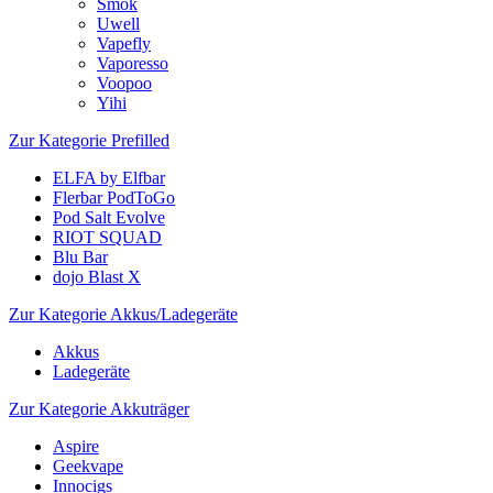
Smok
Uwell
Vapefly
Vaporesso
Voopoo
Yihi
Zur Kategorie Prefilled
ELFA by Elfbar
Flerbar PodToGo
Pod Salt Evolve
RIOT SQUAD
Blu Bar
dojo Blast X
Zur Kategorie Akkus/Ladegeräte
Akkus
Ladegeräte
Zur Kategorie Akkuträger
Aspire
Geekvape
Innocigs