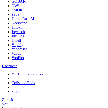
GOBAR
OWL
SMOK
Pava
Fumot RandM
Geekvape
Innokin
Joyetech
Just Fog
Uwell
Vapefly
Vaporesso
Vaptio
VooPoo
Übersicht
Verdampfer Zubehör
Coils und Pods
Smok
Zurück
Vor