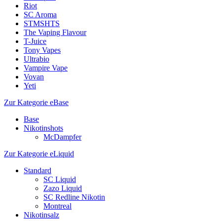
Riot
SC Aroma
STMSHTS
The Vaping Flavour
T-Juice
Tony Vapes
Ultrabio
Vampire Vape
Vovan
Yeti
Zur Kategorie eBase
Base
Nikotinshots
McDampfer
Zur Kategorie eLiquid
Standard
SC Liquid
Zazo Liquid
SC Redline Nikotin
Montreal
Nikotinsalz