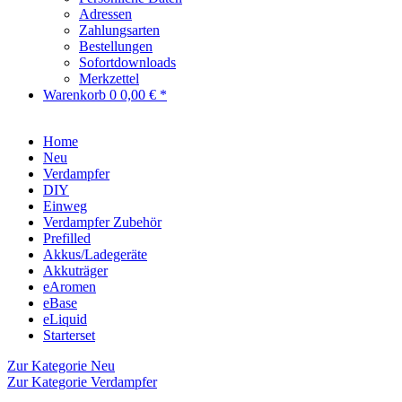
Adressen
Zahlungsarten
Bestellungen
Sofortdownloads
Merkzettel
Warenkorb
0
0,00 € *
Home
Neu
Verdampfer
DIY
Einweg
Verdampfer Zubehör
Prefilled
Akkus/Ladegeräte
Akkuträger
eAromen
eBase
eLiquid
Starterset
Zur Kategorie Neu
Zur Kategorie Verdampfer