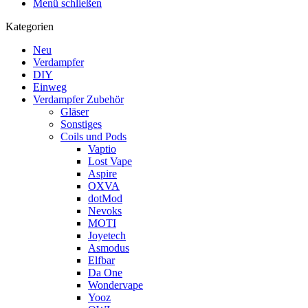
Menü schließen
Kategorien
Neu
Verdampfer
DIY
Einweg
Verdampfer Zubehör
Gläser
Sonstiges
Coils und Pods
Vaptio
Lost Vape
Aspire
OXVA
dotMod
Nevoks
MOTI
Joyetech
Asmodus
Elfbar
Da One
Wondervape
Yooz