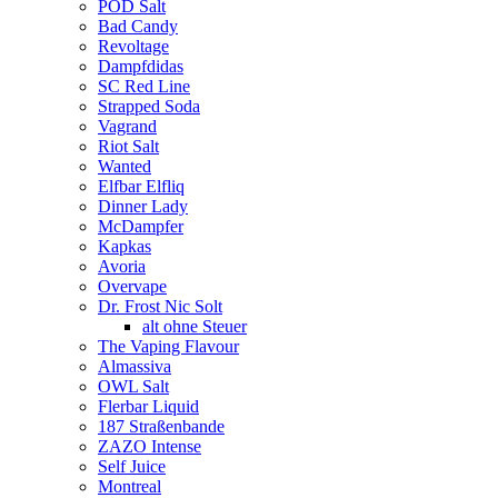
POD Salt
Bad Candy
Revoltage
Dampfdidas
SC Red Line
Strapped Soda
Vagrand
Riot Salt
Wanted
Elfbar Elfliq
Dinner Lady
McDampfer
Kapkas
Avoria
Overvape
Dr. Frost Nic Solt
alt ohne Steuer
The Vaping Flavour
Almassiva
OWL Salt
Flerbar Liquid
187 Straßenbande
ZAZO Intense
Self Juice
Montreal