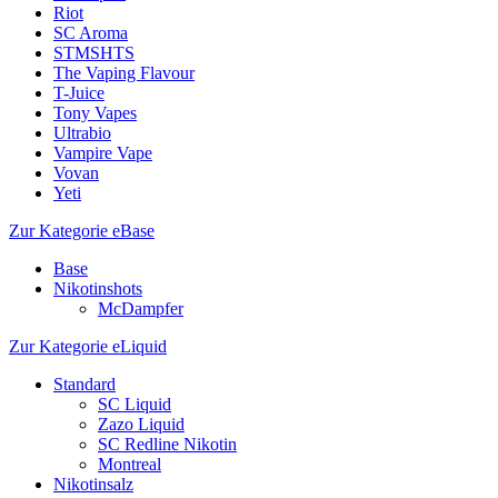
Riot
SC Aroma
STMSHTS
The Vaping Flavour
T-Juice
Tony Vapes
Ultrabio
Vampire Vape
Vovan
Yeti
Zur Kategorie eBase
Base
Nikotinshots
McDampfer
Zur Kategorie eLiquid
Standard
SC Liquid
Zazo Liquid
SC Redline Nikotin
Montreal
Nikotinsalz