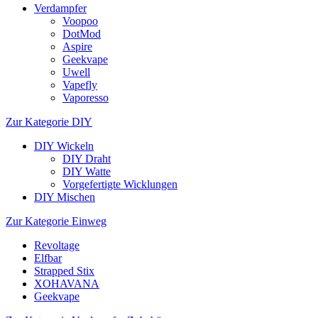
Verdampfer
Voopoo
DotMod
Aspire
Geekvape
Uwell
Vapefly
Vaporesso
Zur Kategorie DIY
DIY Wickeln
DIY Draht
DIY Watte
Vorgefertigte Wicklungen
DIY Mischen
Zur Kategorie Einweg
Revoltage
Elfbar
Strapped Stix
XOHAVANA
Geekvape