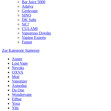
Bar Juice 5000
Adalya
Geekvape
SINQ
DK Salts
SiC!
CULAMI
Vaporesso Dojoliq
Vaping Experts
Fumot
Zur Kategorie Starterset
Aspire
Lost Vape
Nevoks
OXVA
Moti
Vaporizer
Asmodus
Da One
Wondervape
Elfbar
Yooz
Yihi