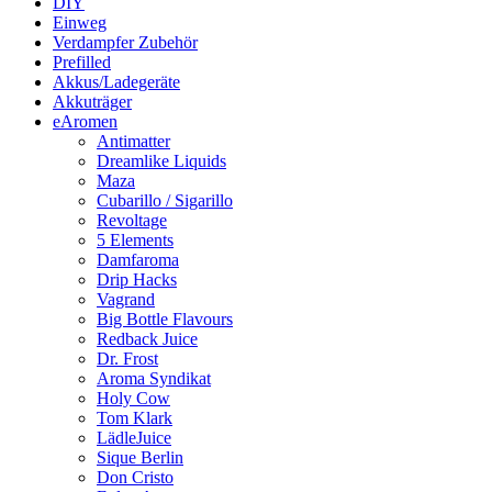
DIY
Einweg
Verdampfer Zubehör
Prefilled
Akkus/Ladegeräte
Akkuträger
eAromen
Antimatter
Dreamlike Liquids
Maza
Cubarillo / Sigarillo
Revoltage
5 Elements
Damfaroma
Drip Hacks
Vagrand
Big Bottle Flavours
Redback Juice
Dr. Frost
Aroma Syndikat
Holy Cow
Tom Klark
LädleJuice
Sique Berlin
Don Cristo