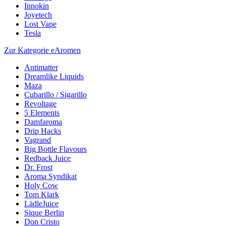
Innokin
Joyetech
Lost Vape
Tesla
Zur Kategorie eAromen
Antimatter
Dreamlike Liquids
Maza
Cubarillo / Sigarillo
Revoltage
5 Elements
Damfaroma
Drip Hacks
Vagrand
Big Bottle Flavours
Redback Juice
Dr. Frost
Aroma Syndikat
Holy Cow
Tom Klark
LädleJuice
Sique Berlin
Don Cristo