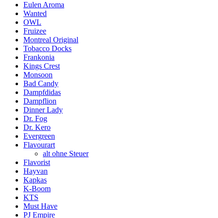
Eulen Aroma
Wanted
OWL
Fruizee
Montreal Original
Tobacco Docks
Frankonia
Kings Crest
Monsoon
Bad Candy
Dampfdidas
Dampflion
Dinner Lady
Dr. Fog
Dr. Kero
Evergreen
Flavourart
alt ohne Steuer
Flavorist
Hayvan
Kapkas
K-Boom
KTS
Must Have
PJ Empire