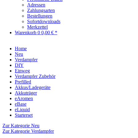
Adressen
Zahlungsarten
Bestellungen
Sofortdownloads
Merkzettel
Warenkorb
0
0,00 € *
Home
Neu
Verdampfer
DIY
Einweg
Verdampfer Zubehör
Prefilled
Akkus/Ladegeräte
Akkuträger
eAromen
eBase
eLiquid
Starterset
Zur Kategorie Neu
Zur Kategorie Verdampfer