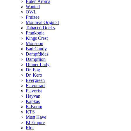
Eulen Aroma
Wanted
OWL
Fruizee
Montreal Original
Tobacco Docks
Frankonia
Kings Crest
Monsoon
Bad Candy
Dampfdidas
Dampflion
Dinner Lady
Dr. Fog
Dr. Kero
Evergreen
Flavourart
Flavorist
Hayvan
Kapkas
K-Boom
KTS
Must Have
PJ Empire
Riot