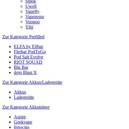
Smok
Uwell
Vapefly
Vaporesso
Voopoo
Yihi
Zur Kategorie Prefilled
ELFA by Elfbar
Flerbar PodToGo
Pod Salt Evolve
RIOT SQUAD
Blu Bar
dojo Blast X
Zur Kategorie Akkus/Ladegeräte
Akkus
Ladegeräte
Zur Kategorie Akkuträger
Aspire
Geekvape
Innocigs