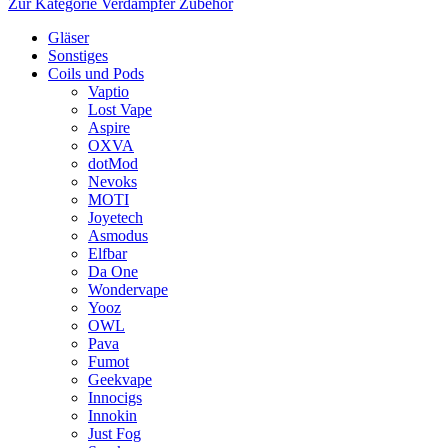
Zur Kategorie Verdampfer Zubehör
Gläser
Sonstiges
Coils und Pods
Vaptio
Lost Vape
Aspire
OXVA
dotMod
Nevoks
MOTI
Joyetech
Asmodus
Elfbar
Da One
Wondervape
Yooz
OWL
Pava
Fumot
Geekvape
Innocigs
Innokin
Just Fog