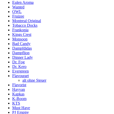
Eulen Aroma
Wanted
OWL
Fruizee
Montreal Original
Tobacco Docks
Frankonia
Kings Crest
Monsoon
Bad Candy
Dampfdidas
Dampflion
Dinner Lady
Dr. Fog
Dr. Kero
Evergreen
Flavourart
alt ohne Steuer
Flavorist
Hayvan
Kapkas
K-Boom
KTS
Must Have
PJ Empire