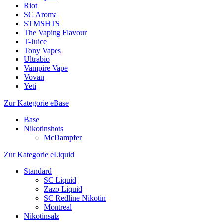
Riot
SC Aroma
STMSHTS
The Vaping Flavour
T-Juice
Tony Vapes
Ultrabio
Vampire Vape
Vovan
Yeti
Zur Kategorie eBase
Base
Nikotinshots
McDampfer
Zur Kategorie eLiquid
Standard
SC Liquid
Zazo Liquid
SC Redline Nikotin
Montreal
Nikotinsalz