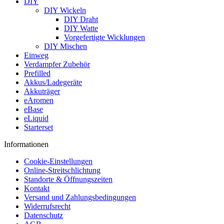
DIY
DIY Wickeln
DIY Draht
DIY Watte
Vorgefertigte Wicklungen
DIY Mischen
Einweg
Verdampfer Zubehör
Prefilled
Akkus/Ladegeräte
Akkuträger
eAromen
eBase
eLiquid
Starterset
Informationen
Cookie-Einstellungen
Online-Streitschlichtung
Standorte & Öffnungszeiten
Kontakt
Versand und Zahlungsbedingungen
Widerrufsrecht
Datenschutz