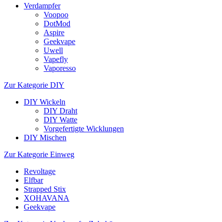
Verdampfer
Voopoo
DotMod
Aspire
Geekvape
Uwell
Vapefly
Vaporesso
Zur Kategorie DIY
DIY Wickeln
DIY Draht
DIY Watte
Vorgefertigte Wicklungen
DIY Mischen
Zur Kategorie Einweg
Revoltage
Elfbar
Strapped Stix
XOHAVANA
Geekvape