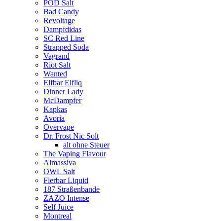
POD Salt
Bad Candy
Revoltage
Dampfdidas
SC Red Line
Strapped Soda
Vagrand
Riot Salt
Wanted
Elfbar Elfliq
Dinner Lady
McDampfer
Kapkas
Avoria
Overvape
Dr. Frost Nic Solt
alt ohne Steuer
The Vaping Flavour
Almassiva
OWL Salt
Flerbar Liquid
187 Straßenbande
ZAZO Intense
Self Juice
Montreal