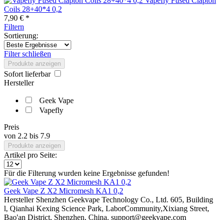
Vapefly Fused Clapton
Coils 28+40*4 0,2
7,90 € *
Filtern
Sortierung:
Filter schließen
Produkte anzeigen
Sofort lieferbar
Hersteller
Geek Vape
Vapefly
Preis
von
2.2
bis
7.9
Produkte anzeigen
Artikel pro Seite:
Für die Filterung wurden keine Ergebnisse gefunden!
Geek Vape Z X2 Micromesh KA1 0,2
Hersteller Shenzhen Geekvape Technology Co., Ltd. 605, Building
l, Qianhai Kexing Science Park, LaborCommunity,Xixiang Street,
Bao'an District, Shenzhen, China. support@geekvape.com