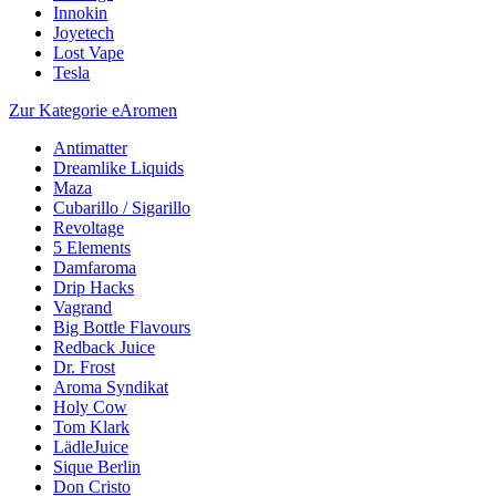
Innokin
Joyetech
Lost Vape
Tesla
Zur Kategorie eAromen
Antimatter
Dreamlike Liquids
Maza
Cubarillo / Sigarillo
Revoltage
5 Elements
Damfaroma
Drip Hacks
Vagrand
Big Bottle Flavours
Redback Juice
Dr. Frost
Aroma Syndikat
Holy Cow
Tom Klark
LädleJuice
Sique Berlin
Don Cristo