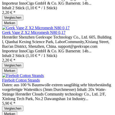
Importeur InnoCigs GmbH & Co. KG Barnerstr. 14b...
Inhalt
2 Stück
(1,10 € * / 1 Stück)
2,20 € *
Vergleichen
Merken
Geek Vape Z X2 Micromesh N80 0,17
Hersteller Shenzhen Geekvape Technology Co., Ltd. 605, Building
l, Qianhai Kexing Science Park, LaborCommunity,Xixiang Street,
Bao'an District, Shenzhen, China. support@geekvape.com
Importeur InnoCigs GmbH & Co. KG Barnerstr. 14b...
Inhalt
2 Stück
(1,10 € * / 1 Stück)
2,20 € *
Vergleichen
Merken
Firebolt Cotton Strands
Daten: aus 100 % Baumwolle extrem saugfähig sehr hitzebeständig
vorgefertigte Wattestikcs (3mm Durchmesser) Inhalt: 20x Watte-
Stränge Hersteller Clouds Community technology Co., Ltd. 2/F,
Xinlong Tech Park, No.2 Dawangshan 1st Industry...
5,90 € *
Vergleichen
Merken