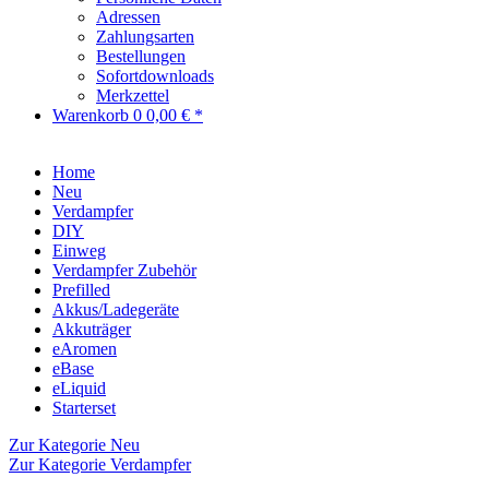
Adressen
Zahlungsarten
Bestellungen
Sofortdownloads
Merkzettel
Warenkorb
0
0,00 € *
Home
Neu
Verdampfer
DIY
Einweg
Verdampfer Zubehör
Prefilled
Akkus/Ladegeräte
Akkuträger
eAromen
eBase
eLiquid
Starterset
Zur Kategorie Neu
Zur Kategorie Verdampfer