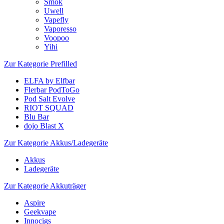
Smok
Uwell
Vapefly
Vaporesso
Voopoo
Yihi
Zur Kategorie Prefilled
ELFA by Elfbar
Flerbar PodToGo
Pod Salt Evolve
RIOT SQUAD
Blu Bar
dojo Blast X
Zur Kategorie Akkus/Ladegeräte
Akkus
Ladegeräte
Zur Kategorie Akkuträger
Aspire
Geekvape
Innocigs