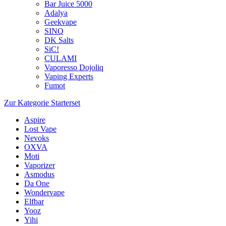
Bar Juice 5000
Adalya
Geekvape
SINQ
DK Salts
SiC!
CULAMI
Vaporesso Dojoliq
Vaping Experts
Fumot
Zur Kategorie Starterset
Aspire
Lost Vape
Nevoks
OXVA
Moti
Vaporizer
Asmodus
Da One
Wondervape
Elfbar
Yooz
Yihi