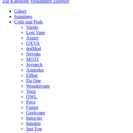
Zur Kategorie Verdampfer Zubehör
Gläser
Sonstiges
Coils und Pods
Vaptio
Lost Vape
Aspire
OXVA
dotMod
Nevoks
MOTI
Joyetech
Asmodus
Elfbar
Da One
Wondervape
Yooz
OWL
Pava
Fumot
Geekvape
Innocigs
Innokin
Just Fog