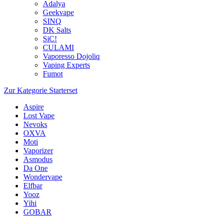
Adalya
Geekvape
SINQ
DK Salts
SiC!
CULAMI
Vaporesso Dojoliq
Vaping Experts
Fumot
Zur Kategorie Starterset
Aspire
Lost Vape
Nevoks
OXVA
Moti
Vaporizer
Asmodus
Da One
Wondervape
Elfbar
Yooz
Yihi
GOBAR