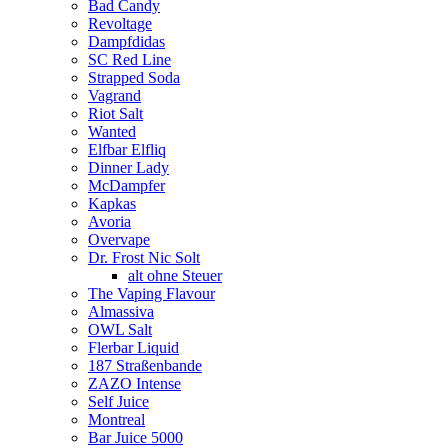
Bad Candy
Revoltage
Dampfdidas
SC Red Line
Strapped Soda
Vagrand
Riot Salt
Wanted
Elfbar Elfliq
Dinner Lady
McDampfer
Kapkas
Avoria
Overvape
Dr. Frost Nic Solt
alt ohne Steuer
The Vaping Flavour
Almassiva
OWL Salt
Flerbar Liquid
187 Straßenbande
ZAZO Intense
Self Juice
Montreal
Bar Juice 5000