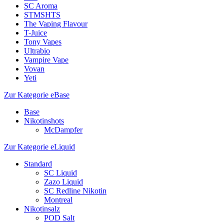
SC Aroma
STMSHTS
The Vaping Flavour
T-Juice
Tony Vapes
Ultrabio
Vampire Vape
Vovan
Yeti
Zur Kategorie eBase
Base
Nikotinshots
McDampfer
Zur Kategorie eLiquid
Standard
SC Liquid
Zazo Liquid
SC Redline Nikotin
Montreal
Nikotinsalz
POD Salt