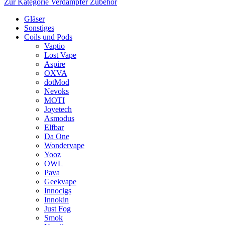
Zur Kategorie Verdampfer Zubehör
Gläser
Sonstiges
Coils und Pods
Vaptio
Lost Vape
Aspire
OXVA
dotMod
Nevoks
MOTI
Joyetech
Asmodus
Elfbar
Da One
Wondervape
Yooz
OWL
Pava
Geekvape
Innocigs
Innokin
Just Fog
Smok