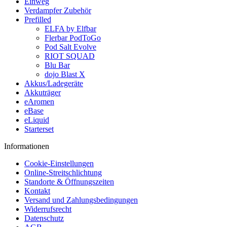
Einweg
Verdampfer Zubehör
Prefilled
ELFA by Elfbar
Flerbar PodToGo
Pod Salt Evolve
RIOT SQUAD
Blu Bar
dojo Blast X
Akkus/Ladegeräte
Akkuträger
eAromen
eBase
eLiquid
Starterset
Informationen
Cookie-Einstellungen
Online-Streitschlichtung
Standorte & Öffnungszeiten
Kontakt
Versand und Zahlungsbedingungen
Widerrufsrecht
Datenschutz