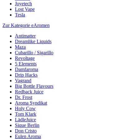
Joyetech
Lost Vape
Tesla
Zur Kategorie eAromen
Antimatter
Dreamlike Liquids
Maza
Cubarillo / Sigarillo
Revoltage
5 Elements
Damfaroma
Drip Hacks
Vagrand
Big Bottle Flavours
Redback Juice
Dr. Frost
Aroma Syndikat
Holy Cow
Tom Klark
LädleJuice
Sique Berlin
Don Cristo
Eulen Aroma