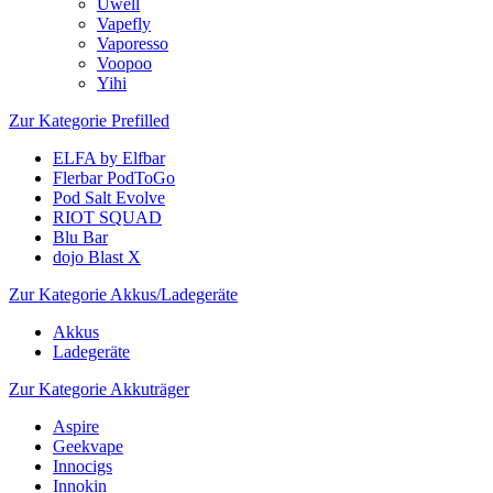
Uwell
Vapefly
Vaporesso
Voopoo
Yihi
Zur Kategorie Prefilled
ELFA by Elfbar
Flerbar PodToGo
Pod Salt Evolve
RIOT SQUAD
Blu Bar
dojo Blast X
Zur Kategorie Akkus/Ladegeräte
Akkus
Ladegeräte
Zur Kategorie Akkuträger
Aspire
Geekvape
Innocigs
Innokin