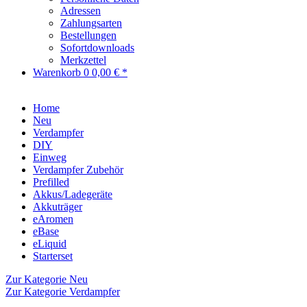
Adressen
Zahlungsarten
Bestellungen
Sofortdownloads
Merkzettel
Warenkorb
0
0,00 € *
Home
Neu
Verdampfer
DIY
Einweg
Verdampfer Zubehör
Prefilled
Akkus/Ladegeräte
Akkuträger
eAromen
eBase
eLiquid
Starterset
Zur Kategorie Neu
Zur Kategorie Verdampfer