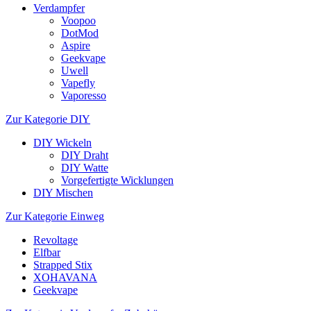
Verdampfer
Voopoo
DotMod
Aspire
Geekvape
Uwell
Vapefly
Vaporesso
Zur Kategorie DIY
DIY Wickeln
DIY Draht
DIY Watte
Vorgefertigte Wicklungen
DIY Mischen
Zur Kategorie Einweg
Revoltage
Elfbar
Strapped Stix
XOHAVANA
Geekvape