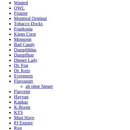
Wanted
OWL
Fruizee
Montreal Original
Tobacco Docks
Frankonia
Kings Crest
Monsoon
Bad Candy
Dampfdidas
Dampflion
Dinner Lady
Dr. Fog
Dr. Kero
Evergreen
Flavourart
alt ohne Steuer
Flavorist
Hayvan
Kapkas
K-Boom
KTS
Must Have
PJ Empire
Riot