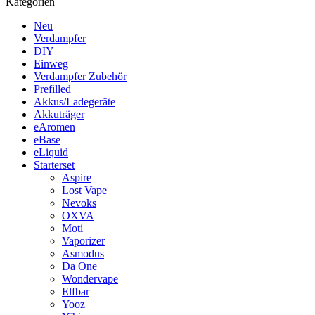
Kategorien
Neu
Verdampfer
DIY
Einweg
Verdampfer Zubehör
Prefilled
Akkus/Ladegeräte
Akkuträger
eAromen
eBase
eLiquid
Starterset
Aspire
Lost Vape
Nevoks
OXVA
Moti
Vaporizer
Asmodus
Da One
Wondervape
Elfbar
Yooz