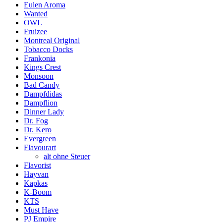
Eulen Aroma
Wanted
OWL
Fruizee
Montreal Original
Tobacco Docks
Frankonia
Kings Crest
Monsoon
Bad Candy
Dampfdidas
Dampflion
Dinner Lady
Dr. Fog
Dr. Kero
Evergreen
Flavourart
alt ohne Steuer
Flavorist
Hayvan
Kapkas
K-Boom
KTS
Must Have
PJ Empire