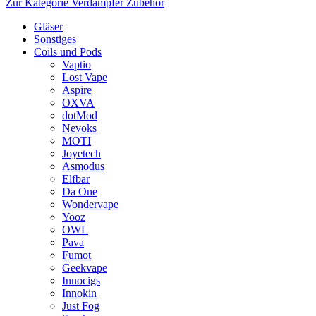
Zur Kategorie Verdampfer Zubehör
Gläser
Sonstiges
Coils und Pods
Vaptio
Lost Vape
Aspire
OXVA
dotMod
Nevoks
MOTI
Joyetech
Asmodus
Elfbar
Da One
Wondervape
Yooz
OWL
Pava
Fumot
Geekvape
Innocigs
Innokin
Just Fog