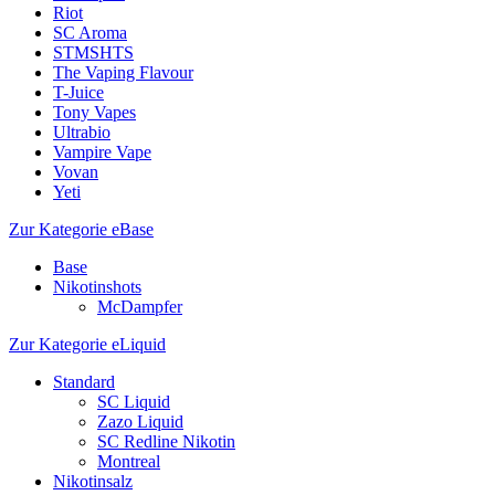
Riot
SC Aroma
STMSHTS
The Vaping Flavour
T-Juice
Tony Vapes
Ultrabio
Vampire Vape
Vovan
Yeti
Zur Kategorie eBase
Base
Nikotinshots
McDampfer
Zur Kategorie eLiquid
Standard
SC Liquid
Zazo Liquid
SC Redline Nikotin
Montreal
Nikotinsalz