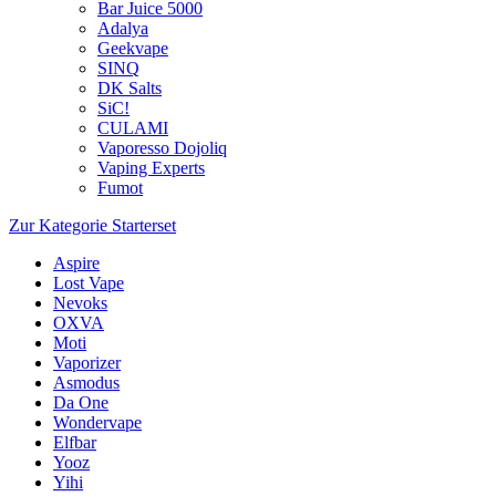
Bar Juice 5000
Adalya
Geekvape
SINQ
DK Salts
SiC!
CULAMI
Vaporesso Dojoliq
Vaping Experts
Fumot
Zur Kategorie Starterset
Aspire
Lost Vape
Nevoks
OXVA
Moti
Vaporizer
Asmodus
Da One
Wondervape
Elfbar
Yooz
Yihi