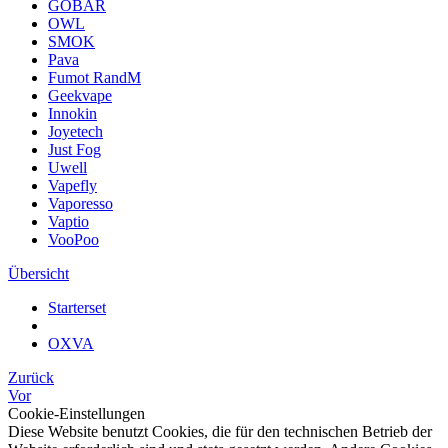
GOBAR
OWL
SMOK
Pava
Fumot RandM
Geekvape
Innokin
Joyetech
Just Fog
Uwell
Vapefly
Vaporesso
Vaptio
VooPoo
Übersicht
Starterset
OXVA
Zurück
Vor
Cookie-Einstellungen
Diese Website benutzt Cookies, die für den technischen Betrieb der