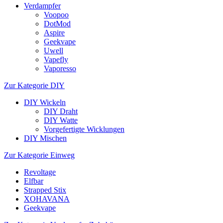
Verdampfer
Voopoo
DotMod
Aspire
Geekvape
Uwell
Vapefly
Vaporesso
Zur Kategorie DIY
DIY Wickeln
DIY Draht
DIY Watte
Vorgefertigte Wicklungen
DIY Mischen
Zur Kategorie Einweg
Revoltage
Elfbar
Strapped Stix
XOHAVANA
Geekvape