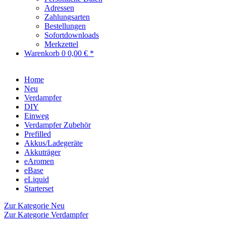
Adressen
Zahlungsarten
Bestellungen
Sofortdownloads
Merkzettel
Warenkorb
0
0,00 € *
Home
Neu
Verdampfer
DIY
Einweg
Verdampfer Zubehör
Prefilled
Akkus/Ladegeräte
Akkuträger
eAromen
eBase
eLiquid
Starterset
Zur Kategorie Neu
Zur Kategorie Verdampfer