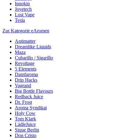
Innokin
Joyetech
Lost Vape
Tesla
Zur Kategorie eAromen
Antimatter
Dreamlike Liquids
Maza
Cubarillo / Sigarillo
Revoltage
5 Elements
Damfaroma
Drip Hacks
Vagrand
Big Bottle Flavours
Redback Juice
Dr. Frost
Aroma Syndikat
Holy Cow
Tom Klark
LädleJuice
Sique Berlin
Don Cristo