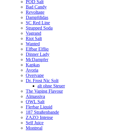
POD Salt
Bad Candy
Revoltage
Dampfdidas
SC Red Line
Strapped Soda
Vagrand
Riot Salt
Wanted
Elfbar Elfliq
Dinner Lady
McDampfer
Kapkas
Avoria
Overvape
Dr. Frost Nic Solt
alt ohne Steuer
The Vaping Flavour
Almassiva
OWL Salt
Flerbar Liquid
187 Straßenbande
ZAZO Intense
Self Juice
Montreal