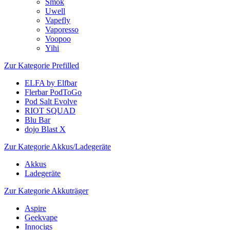
Smok
Uwell
Vapefly
Vaporesso
Voopoo
Yihi
Zur Kategorie Prefilled
ELFA by Elfbar
Flerbar PodToGo
Pod Salt Evolve
RIOT SQUAD
Blu Bar
dojo Blast X
Zur Kategorie Akkus/Ladegeräte
Akkus
Ladegeräte
Zur Kategorie Akkuträger
Aspire
Geekvape
Innocigs