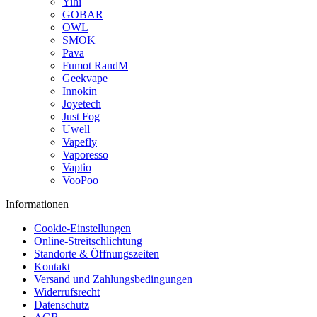
Yihi
GOBAR
OWL
SMOK
Pava
Fumot RandM
Geekvape
Innokin
Joyetech
Just Fog
Uwell
Vapefly
Vaporesso
Vaptio
VooPoo
Informationen
Cookie-Einstellungen
Online-Streitschlichtung
Standorte & Öffnungszeiten
Kontakt
Versand und Zahlungsbedingungen
Widerrufsrecht
Datenschutz