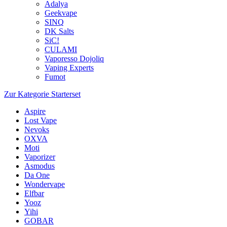
Adalya
Geekvape
SINQ
DK Salts
SiC!
CULAMI
Vaporesso Dojoliq
Vaping Experts
Fumot
Zur Kategorie Starterset
Aspire
Lost Vape
Nevoks
OXVA
Moti
Vaporizer
Asmodus
Da One
Wondervape
Elfbar
Yooz
Yihi
GOBAR