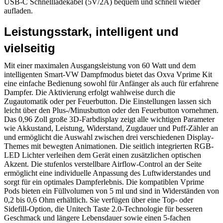
USB-C Schnellladekabel (5V/2A) bequem und schnell wieder
aufladen.
Leistungsstark, intelligent und
vielseitig
Mit einer maximalen Ausgangsleistung von 60 Watt und dem
intelligenten Smart-VW Dampfmodus bietet das Oxva Vprime Kit
eine einfache Bedienung sowohl für Anfänger als auch für erfahrene
Dampfer. Die Aktivierung erfolgt wahlweise durch die
Zugautomatik oder per Feuerbutton. Die Einstellungen lassen sich
leicht über den Plus-/Minusbutton oder den Feuerbutton vornehmen.
Das 0,96 Zoll große 3D-Farbdisplay zeigt alle wichtigen Parameter
wie Akkustand, Leistung, Widerstand, Zugdauer und Puff-Zähler an
und ermöglicht die Auswahl zwischen drei verschiedenen Display-
Themes mit bewegten Animationen. Die seitlich integrierten RGB-
LED Lichter verleihen dem Gerät einen zusätzlichen optischen
Akzent. Die stufenlos verstellbare Airflow-Control an der Seite
ermöglicht eine individuelle Anpassung des Luftwiderstandes und
sorgt für ein optimales Dampferlebnis. Die kompatiblen Vprime
Pods bieten ein Füllvolumen von 5 ml und sind in Widerständen von
0,2 bis 0,6 Ohm erhältlich. Sie verfügen über eine Top- oder
Sidefill-Option, die Unitech Taste 2.0-Technologie für besseren
Geschmack und längere Lebensdauer sowie einen 5-fachen