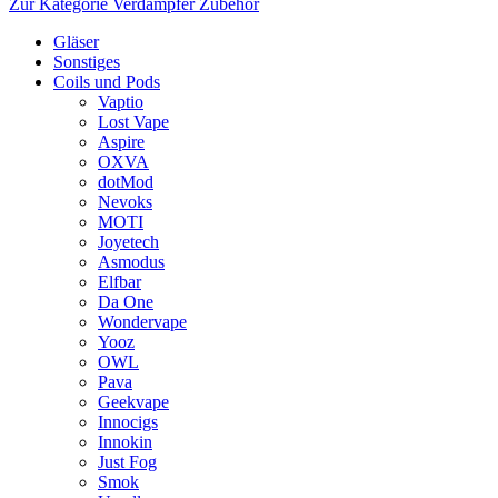
Zur Kategorie Verdampfer Zubehör
Gläser
Sonstiges
Coils und Pods
Vaptio
Lost Vape
Aspire
OXVA
dotMod
Nevoks
MOTI
Joyetech
Asmodus
Elfbar
Da One
Wondervape
Yooz
OWL
Pava
Geekvape
Innocigs
Innokin
Just Fog
Smok