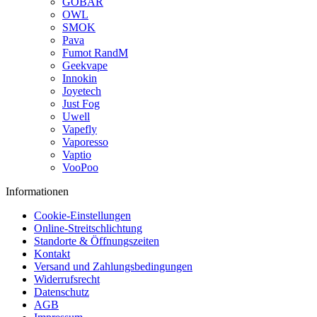
GOBAR
OWL
SMOK
Pava
Fumot RandM
Geekvape
Innokin
Joyetech
Just Fog
Uwell
Vapefly
Vaporesso
Vaptio
VooPoo
Informationen
Cookie-Einstellungen
Online-Streitschlichtung
Standorte & Öffnungszeiten
Kontakt
Versand und Zahlungsbedingungen
Widerrufsrecht
Datenschutz
AGB