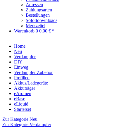
Adressen
Zahlungsarten
Bestellungen
Sofortdownloads
Merkzettel
Warenkorb
0
0,00 € *
Home
Neu
Verdampfer
DIY
Einweg
Verdampfer Zubehör
Prefilled
Akkus/Ladegeräte
Akkuträger
eAromen
eBase
eLiquid
Starterset
Zur Kategorie Neu
Zur Kategorie Verdampfer