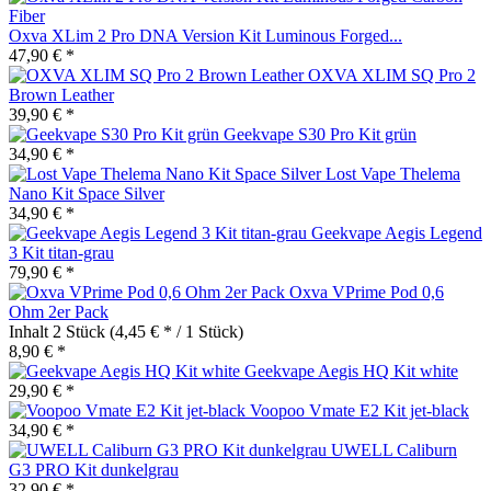
Oxva XLim 2 Pro DNA Version Kit Luminous Forged...
47,90 € *
OXVA XLIM SQ Pro 2
Brown Leather
39,90 € *
Geekvape S30 Pro Kit grün
34,90 € *
Lost Vape Thelema
Nano Kit Space Silver
34,90 € *
Geekvape Aegis Legend
3 Kit titan-grau
79,90 € *
Oxva VPrime Pod 0,6
Ohm 2er Pack
Inhalt
2 Stück
(4,45 € * / 1 Stück)
8,90 € *
Geekvape Aegis HQ Kit white
29,90 € *
Voopoo Vmate E2 Kit jet-black
34,90 € *
UWELL Caliburn
G3 PRO Kit dunkelgrau
32,90 € *