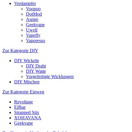
Verdampfer
Voopoo
DotMod
Aspire
Geekvape
Uwell
Vapefly
Vaporesso
Zur Kategorie DIY
DIY Wickeln
DIY Draht
DIY Watte
Vorgefertigte Wicklungen
DIY Mischen
Zur Kategorie Einweg
Revoltage
Elfbar
Strapped Stix
XOHAVANA
Geekvape