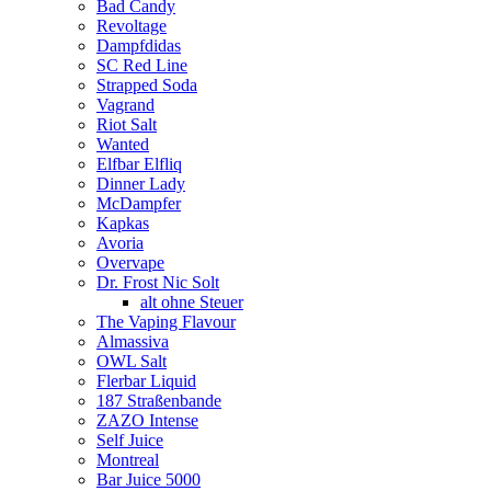
Bad Candy
Revoltage
Dampfdidas
SC Red Line
Strapped Soda
Vagrand
Riot Salt
Wanted
Elfbar Elfliq
Dinner Lady
McDampfer
Kapkas
Avoria
Overvape
Dr. Frost Nic Solt
alt ohne Steuer
The Vaping Flavour
Almassiva
OWL Salt
Flerbar Liquid
187 Straßenbande
ZAZO Intense
Self Juice
Montreal
Bar Juice 5000