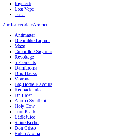
Joyetech
Lost Vape
Tesla
Zur Kategorie eAromen
Antimatter
Dreamlike Liquids
Maza
Cubarillo / Sigarillo
Revoltage
5 Elements
Damfaroma
Drip Hacks
Vagrand
Big Bottle Flavours
Redback Juice
Dr. Frost
Aroma Syndikat
Holy Cow
Tom Klark
LädleJuice
Sique Berlin
Don Cristo
Eulen Aroma