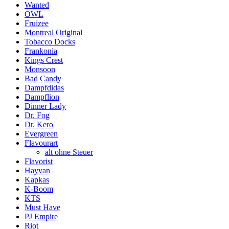
Wanted
OWL
Fruizee
Montreal Original
Tobacco Docks
Frankonia
Kings Crest
Monsoon
Bad Candy
Dampfdidas
Dampflion
Dinner Lady
Dr. Fog
Dr. Kero
Evergreen
Flavourart
alt ohne Steuer
Flavorist
Hayvan
Kapkas
K-Boom
KTS
Must Have
PJ Empire
Riot