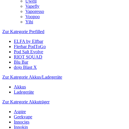
Uwell
Vapefly
Vaporesso
Voopoo
Yihi
Zur Kategorie Prefilled
ELFA by Elfbar
Flerbar PodToGo
Pod Salt Evolve
RIOT SQUAD
Blu Bar
dojo Blast X
Zur Kategorie Akkus/Ladegeräte
Akkus
Ladegeräte
Zur Kategorie Akkuträger
Aspire
Geekvape
Innocigs
Innokin