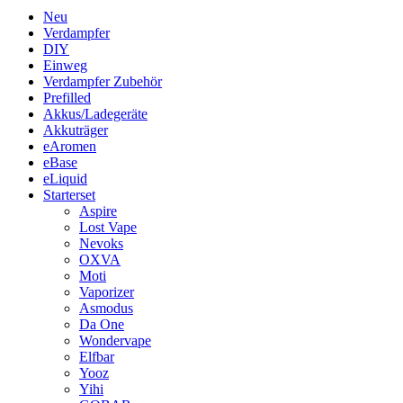
Neu
Verdampfer
DIY
Einweg
Verdampfer Zubehör
Prefilled
Akkus/Ladegeräte
Akkuträger
eAromen
eBase
eLiquid
Starterset
Aspire
Lost Vape
Nevoks
OXVA
Moti
Vaporizer
Asmodus
Da One
Wondervape
Elfbar
Yooz
Yihi