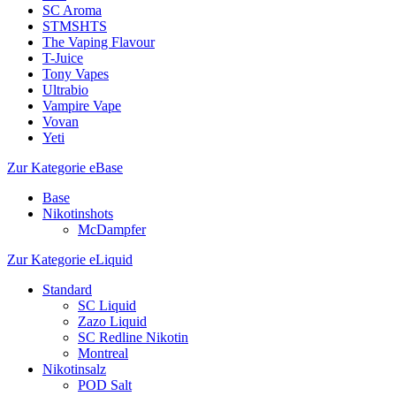
SC Aroma
STMSHTS
The Vaping Flavour
T-Juice
Tony Vapes
Ultrabio
Vampire Vape
Vovan
Yeti
Zur Kategorie eBase
Base
Nikotinshots
McDampfer
Zur Kategorie eLiquid
Standard
SC Liquid
Zazo Liquid
SC Redline Nikotin
Montreal
Nikotinsalz
POD Salt