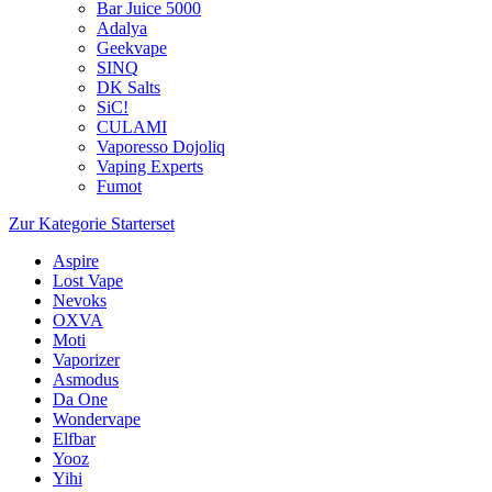
Bar Juice 5000
Adalya
Geekvape
SINQ
DK Salts
SiC!
CULAMI
Vaporesso Dojoliq
Vaping Experts
Fumot
Zur Kategorie Starterset
Aspire
Lost Vape
Nevoks
OXVA
Moti
Vaporizer
Asmodus
Da One
Wondervape
Elfbar
Yooz
Yihi