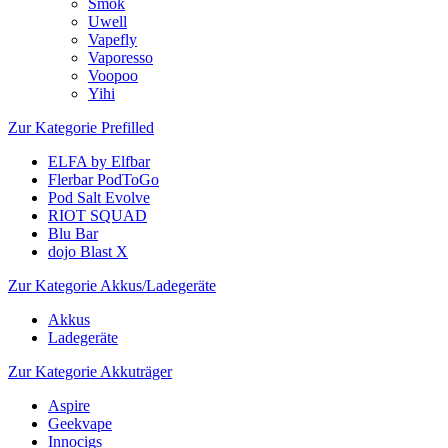
Smok
Uwell
Vapefly
Vaporesso
Voopoo
Yihi
Zur Kategorie Prefilled
ELFA by Elfbar
Flerbar PodToGo
Pod Salt Evolve
RIOT SQUAD
Blu Bar
dojo Blast X
Zur Kategorie Akkus/Ladegeräte
Akkus
Ladegeräte
Zur Kategorie Akkuträger
Aspire
Geekvape
Innocigs