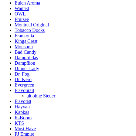
Eulen Aroma
Wanted
OWL
Fruizee
Montreal Original
Tobacco Docks
Frankonia
Kings Crest
Monsoon
Bad Candy
Dampfdidas
Dampflion
Dinner Lady
Dr. Fog
Dr. Kero
Evergreen
Flavourart
alt ohne Steuer
Flavorist
Hayvan
Kapkas
K-Boom
KTS
Must Have
PJ Empire