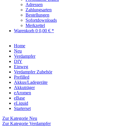
Adressen
Zahlungsarten
Bestellungen
Sofortdownloads
Merkzettel
Warenkorb
0
0,00 € *
Home
Neu
Verdampfer
DIY
Einweg
Verdampfer Zubehör
Prefilled
Akkus/Ladegeräte
Akkuträger
eAromen
eBase
eLiquid
Starterset
Zur Kategorie Neu
Zur Kategorie Verdampfer