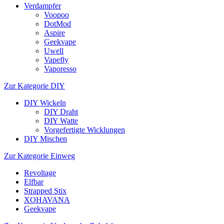
Verdampfer
Voopoo
DotMod
Aspire
Geekvape
Uwell
Vapefly
Vaporesso
Zur Kategorie DIY
DIY Wickeln
DIY Draht
DIY Watte
Vorgefertigte Wicklungen
DIY Mischen
Zur Kategorie Einweg
Revoltage
Elfbar
Strapped Stix
XOHAVANA
Geekvape