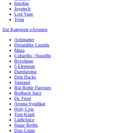
Innokin
Joyetech
Lost Vape
Tesla
Zur Kategorie eAromen
Antimatter
Dreamlike Liquids
Maza
Cubarillo / Sigarillo
Revoltage
5 Elements
Damfaroma
Drip Hacks
Vagrand
Big Bottle Flavours
Redback Juice
Dr. Frost
Aroma Syndikat
Holy Cow
Tom Klark
LädleJuice
Sique Berlin
Don Cristo