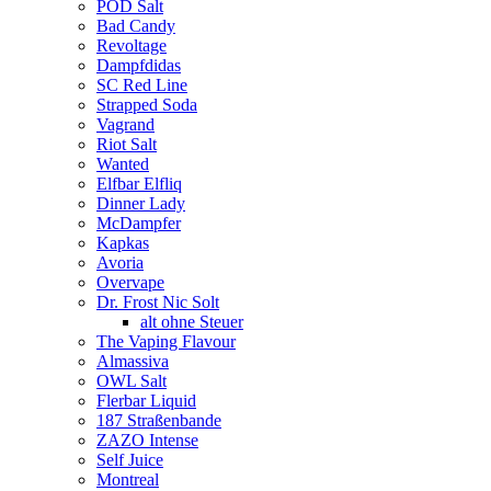
POD Salt
Bad Candy
Revoltage
Dampfdidas
SC Red Line
Strapped Soda
Vagrand
Riot Salt
Wanted
Elfbar Elfliq
Dinner Lady
McDampfer
Kapkas
Avoria
Overvape
Dr. Frost Nic Solt
alt ohne Steuer
The Vaping Flavour
Almassiva
OWL Salt
Flerbar Liquid
187 Straßenbande
ZAZO Intense
Self Juice
Montreal