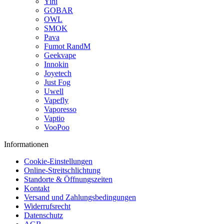
Yihi
GOBAR
OWL
SMOK
Pava
Fumot RandM
Geekvape
Innokin
Joyetech
Just Fog
Uwell
Vapefly
Vaporesso
Vaptio
VooPoo
Informationen
Cookie-Einstellungen
Online-Streitschlichtung
Standorte & Öffnungszeiten
Kontakt
Versand und Zahlungsbedingungen
Widerrufsrecht
Datenschutz