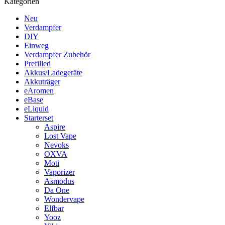
Kategorien
Neu
Verdampfer
DIY
Einweg
Verdampfer Zubehör
Prefilled
Akkus/Ladegeräte
Akkuträger
eAromen
eBase
eLiquid
Starterset
Aspire
Lost Vape
Nevoks
OXVA
Moti
Vaporizer
Asmodus
Da One
Wondervape
Elfbar
Yooz