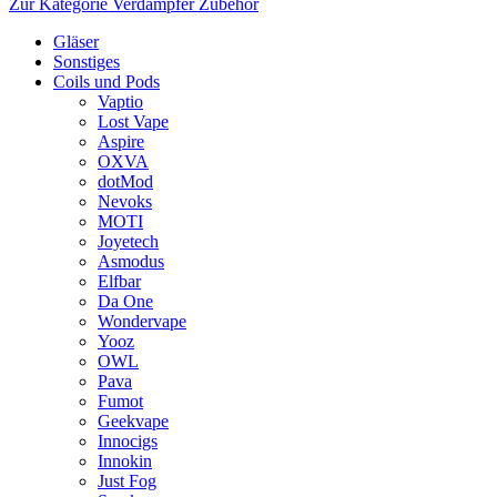
Zur Kategorie Verdampfer Zubehör
Gläser
Sonstiges
Coils und Pods
Vaptio
Lost Vape
Aspire
OXVA
dotMod
Nevoks
MOTI
Joyetech
Asmodus
Elfbar
Da One
Wondervape
Yooz
OWL
Pava
Fumot
Geekvape
Innocigs
Innokin
Just Fog