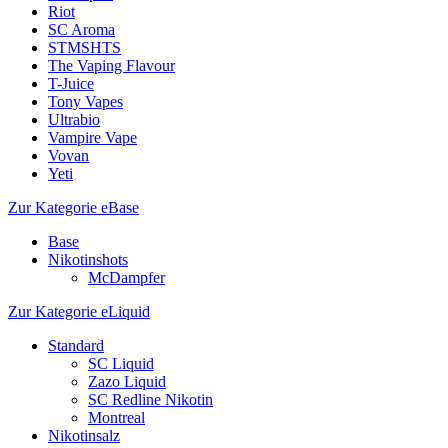
Riot
SC Aroma
STMSHTS
The Vaping Flavour
T-Juice
Tony Vapes
Ultrabio
Vampire Vape
Vovan
Yeti
Zur Kategorie eBase
Base
Nikotinshots
McDampfer
Zur Kategorie eLiquid
Standard
SC Liquid
Zazo Liquid
SC Redline Nikotin
Montreal
Nikotinsalz