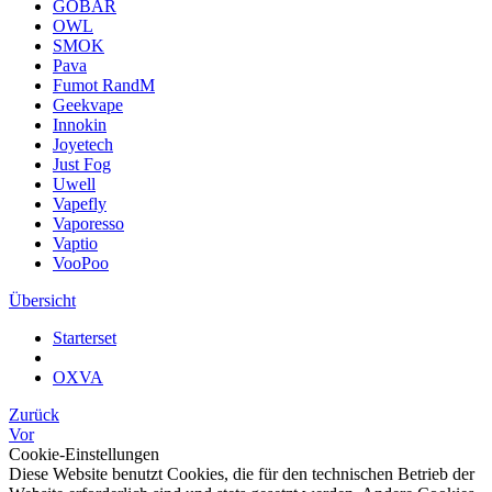
GOBAR
OWL
SMOK
Pava
Fumot RandM
Geekvape
Innokin
Joyetech
Just Fog
Uwell
Vapefly
Vaporesso
Vaptio
VooPoo
Übersicht
Starterset
OXVA
Zurück
Vor
Cookie-Einstellungen
Diese Website benutzt Cookies, die für den technischen Betrieb der