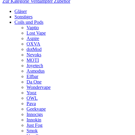
Zur Kategorie Verdampfer Zubehör
Gläser
Sonstiges
Coils und Pods
Vaptio
Lost Vape
Aspire
OXVA
dotMod
Nevoks
MOTI
Joyetech
Asmodus
Elfbar
Da One
Wondervape
Yooz
OWL
Pava
Geekvape
Innocigs
Innokin
Just Fog
Smok