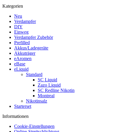
Kategorien
Neu
Verdampfer
DIY
Einweg
Verdampfer Zubehör
Prefilled
Akkus/Ladegeräte
Akkuträger
eAromen
eBase
eLiquid
Standard
SC Liquid
Zazo Liquid
SC Redline Nikotin
Montreal
Nikotinsalz
Starterset
Informationen
Cookie-Einstellungen
Online-Streitschlichtung