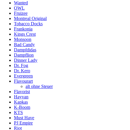
Wanted
OWL
Fruizee
Montreal Original
Tobacco Docks
Frankonia
Kings Crest
Monsoon
Bad Candy
Dampfdidas
Dampflion
Dinner Lady
Dr. Fog
Dr. Kero
Evergreen
Flavourart
alt ohne Steuer
Flavorist
Hayvan
Kapkas
K-Boom
KTS
Must Have
PJ Empire
Riot