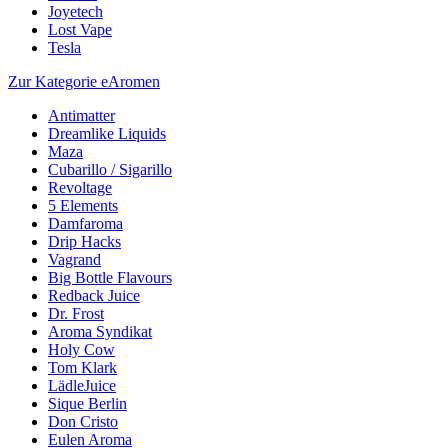
Joyetech
Lost Vape
Tesla
Zur Kategorie eAromen
Antimatter
Dreamlike Liquids
Maza
Cubarillo / Sigarillo
Revoltage
5 Elements
Damfaroma
Drip Hacks
Vagrand
Big Bottle Flavours
Redback Juice
Dr. Frost
Aroma Syndikat
Holy Cow
Tom Klark
LädleJuice
Sique Berlin
Don Cristo
Eulen Aroma