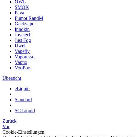
OWL
SMOK
Pava
Fumot RandM
Geekvape
Innokin
Joyetech
Just Fog
Uwell
Vapefly
Vaporesso
Vaptio
VooPoo
Übersicht
eLiquid
Standard
SC Liquid
Zurück
Vor
Cookie-Einstellungen