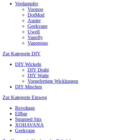
Verdampfer
Voopoo
DotMod
Aspire
Geekvape
Uwell
Vapefly
Vaporesso
Zur Kategorie DIY
DIY Wickeln
DIY Draht
DIY Watte
Vorgefertigte Wicklungen
DIY Mischen
Zur Kategorie Einweg
Revoltage
Elfbar
Strapped Stix
XOHAVANA
Geekvape