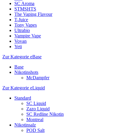
SC Aroma
STMSHTS
The Vaping Flavour
T-Juice
Tony Vapes
Ultrabio
Vampire Vape
Vovan
Yeti
Zur Kategorie eBase
Base
Nikotinshots
McDampfer
Zur Kategorie eLiquid
Standard
SC Liquid
Zazo Liquid
SC Redline Nikotin
Montreal
Nikotinsalz
POD Salt