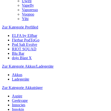
Uwell
Vapefly
Vaporesso
Voopoo
Yihi
Zur Kategorie Prefilled
ELFA by Elfbar
Flerbar PodToGo
Pod Salt Evolve
RIOT SQUAD
Blu Bar
dojo Blast X
Zur Kategorie Akkus/Ladegeräte
Akkus
Ladegeräte
Zur Kategorie Akkuträger
Aspire
Geekvape
Innocigs
Innokin