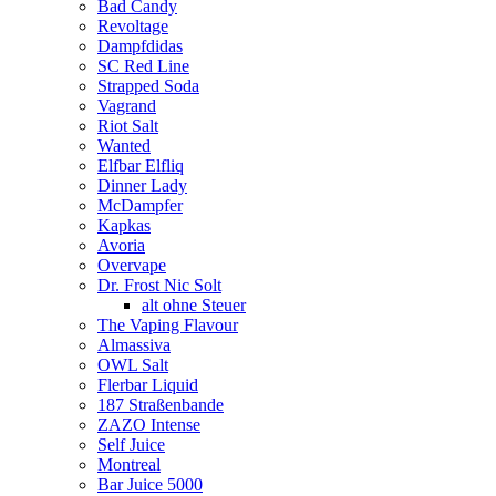
Bad Candy
Revoltage
Dampfdidas
SC Red Line
Strapped Soda
Vagrand
Riot Salt
Wanted
Elfbar Elfliq
Dinner Lady
McDampfer
Kapkas
Avoria
Overvape
Dr. Frost Nic Solt
alt ohne Steuer
The Vaping Flavour
Almassiva
OWL Salt
Flerbar Liquid
187 Straßenbande
ZAZO Intense
Self Juice
Montreal
Bar Juice 5000