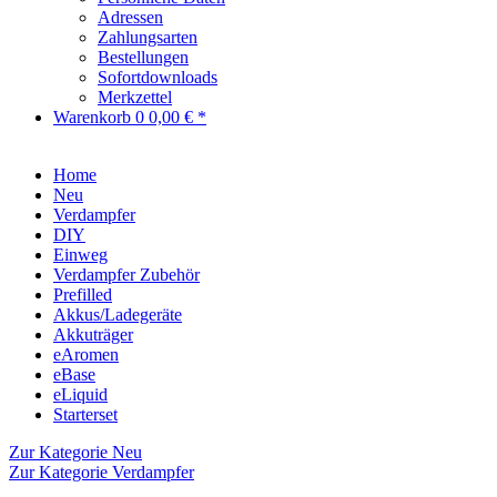
Adressen
Zahlungsarten
Bestellungen
Sofortdownloads
Merkzettel
Warenkorb
0
0,00 € *
Home
Neu
Verdampfer
DIY
Einweg
Verdampfer Zubehör
Prefilled
Akkus/Ladegeräte
Akkuträger
eAromen
eBase
eLiquid
Starterset
Zur Kategorie Neu
Zur Kategorie Verdampfer