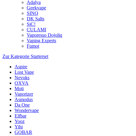
Adalya
Geekvape
SINQ
DK Salts
SiC!
CULAMI
Vaporesso Dojoliq
Vaping Experts
Fumot
Zur Kategorie Starterset
Aspire
Lost Vape
Nevoks
OXVA
Moti
Vaporizer
Asmodus
Da One
Wondervape
Elfbar
Yooz
Yihi
GOBAR