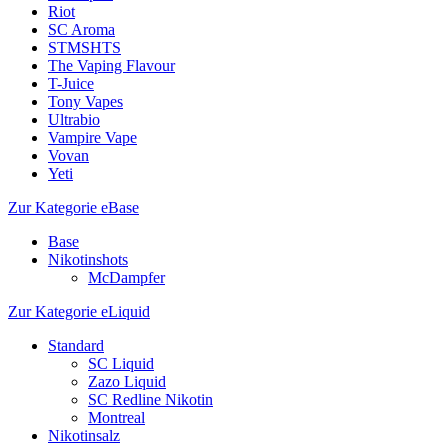
Riot
SC Aroma
STMSHTS
The Vaping Flavour
T-Juice
Tony Vapes
Ultrabio
Vampire Vape
Vovan
Yeti
Zur Kategorie eBase
Base
Nikotinshots
McDampfer
Zur Kategorie eLiquid
Standard
SC Liquid
Zazo Liquid
SC Redline Nikotin
Montreal
Nikotinsalz