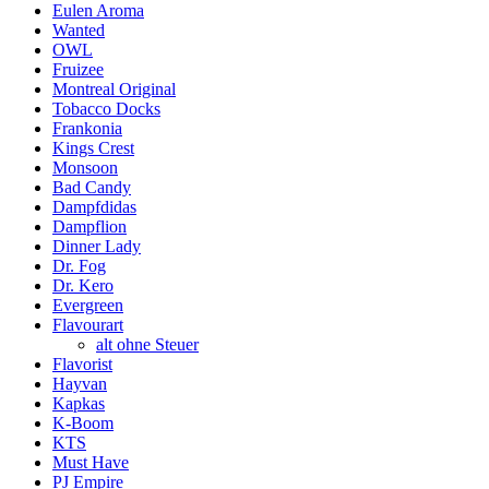
Eulen Aroma
Wanted
OWL
Fruizee
Montreal Original
Tobacco Docks
Frankonia
Kings Crest
Monsoon
Bad Candy
Dampfdidas
Dampflion
Dinner Lady
Dr. Fog
Dr. Kero
Evergreen
Flavourart
alt ohne Steuer
Flavorist
Hayvan
Kapkas
K-Boom
KTS
Must Have
PJ Empire