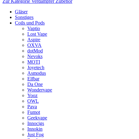
Zur Kategorie Verdampfer Zubehör
Gläser
Sonstiges
Coils und Pods
Vaptio
Lost Vape
Aspire
OXVA
dotMod
Nevoks
MOTI
Joyetech
Asmodus
Elfbar
Da One
Wondervape
Yooz
OWL
Pava
Fumot
Geekvape
Innocigs
Innokin
Just Fog