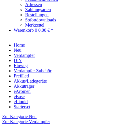
Adressen
Zahlungsarten
Bestellungen
Sofortdownloads
Merkzettel
Warenkorb
0
0,00 € *
Home
Neu
Verdampfer
DIY
Einweg
Verdampfer Zubehör
Prefilled
Akkus/Ladegeräte
Akkuträger
eAromen
eBase
eLiquid
Starterset
Zur Kategorie Neu
Zur Kategorie Verdampfer