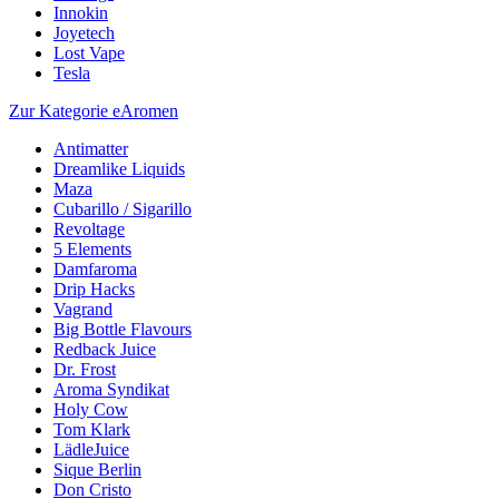
Innokin
Joyetech
Lost Vape
Tesla
Zur Kategorie eAromen
Antimatter
Dreamlike Liquids
Maza
Cubarillo / Sigarillo
Revoltage
5 Elements
Damfaroma
Drip Hacks
Vagrand
Big Bottle Flavours
Redback Juice
Dr. Frost
Aroma Syndikat
Holy Cow
Tom Klark
LädleJuice
Sique Berlin
Don Cristo