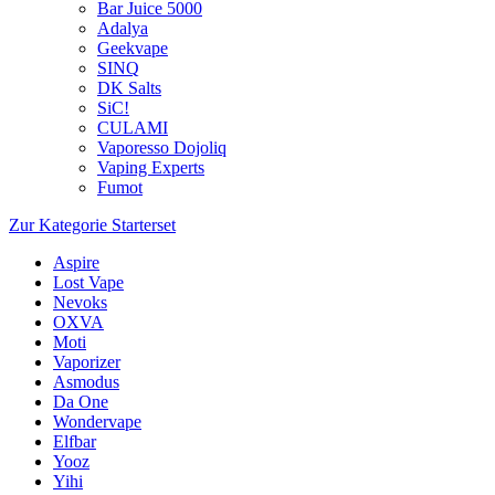
Bar Juice 5000
Adalya
Geekvape
SINQ
DK Salts
SiC!
CULAMI
Vaporesso Dojoliq
Vaping Experts
Fumot
Zur Kategorie Starterset
Aspire
Lost Vape
Nevoks
OXVA
Moti
Vaporizer
Asmodus
Da One
Wondervape
Elfbar
Yooz
Yihi