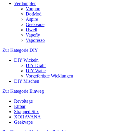
Verdampfer
Voopoo
DotMod
Aspire
Geekvape
Uwell
Vapefly
Vaporesso
Zur Kategorie DIY
DIY Wickeln
DIY Draht
DIY Watte
Vorgefertigte Wicklungen
DIY Mischen
Zur Kategorie Einweg
Revoltage
Elfbar
Strapped Stix
XOHAVANA
Geekvape