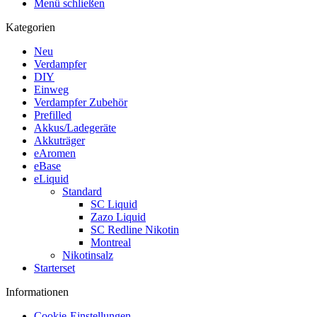
Menü schließen
Kategorien
Neu
Verdampfer
DIY
Einweg
Verdampfer Zubehör
Prefilled
Akkus/Ladegeräte
Akkuträger
eAromen
eBase
eLiquid
Standard
SC Liquid
Zazo Liquid
SC Redline Nikotin
Montreal
Nikotinsalz
Starterset
Informationen
Cookie-Einstellungen