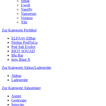
Smok
Uwell
Vapefly
Vaporesso
Voopoo
Yihi
Zur Kategorie Prefilled
ELFA by Elfbar
Flerbar PodToGo
Pod Salt Evolve
RIOT SQUAD
Blu Bar
dojo Blast X
Zur Kategorie Akkus/Ladegeräte
Akkus
Ladegeräte
Zur Kategorie Akkuträger
Aspire
Geekvape
Innocigs