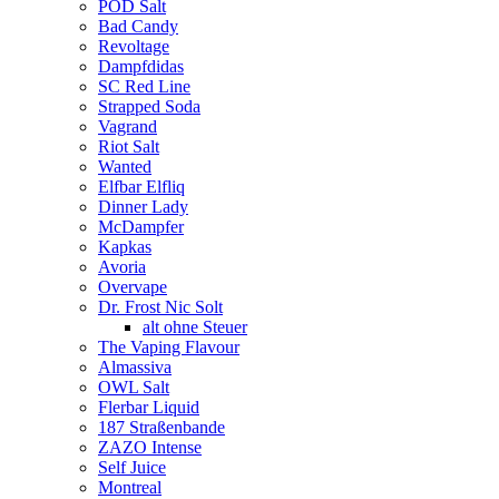
POD Salt
Bad Candy
Revoltage
Dampfdidas
SC Red Line
Strapped Soda
Vagrand
Riot Salt
Wanted
Elfbar Elfliq
Dinner Lady
McDampfer
Kapkas
Avoria
Overvape
Dr. Frost Nic Solt
alt ohne Steuer
The Vaping Flavour
Almassiva
OWL Salt
Flerbar Liquid
187 Straßenbande
ZAZO Intense
Self Juice
Montreal