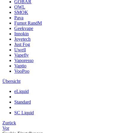
GOBAR
OWL
SMOK
Pava
Fumot RandM
Geekvape
Innokin
Joyetech
Just Fog
Uwell
Vapefly
Vaporesso
Vaptio
VooPoo
Übersicht
eLiquid
Standard
SC Liquid
Zurück
Vor