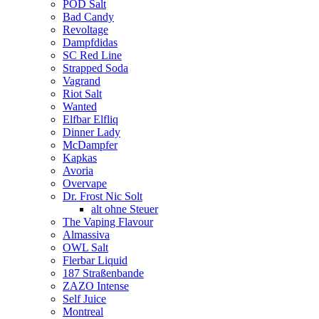
POD Salt
Bad Candy
Revoltage
Dampfdidas
SC Red Line
Strapped Soda
Vagrand
Riot Salt
Wanted
Elfbar Elfliq
Dinner Lady
McDampfer
Kapkas
Avoria
Overvape
Dr. Frost Nic Solt
alt ohne Steuer
The Vaping Flavour
Almassiva
OWL Salt
Flerbar Liquid
187 Straßenbande
ZAZO Intense
Self Juice
Montreal