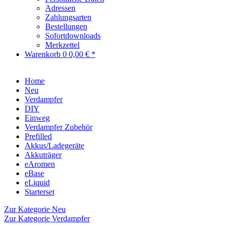
Adressen
Zahlungsarten
Bestellungen
Sofortdownloads
Merkzettel
Warenkorb
0
0,00 € *
Home
Neu
Verdampfer
DIY
Einweg
Verdampfer Zubehör
Prefilled
Akkus/Ladegeräte
Akkuträger
eAromen
eBase
eLiquid
Starterset
Zur Kategorie Neu
Zur Kategorie Verdampfer