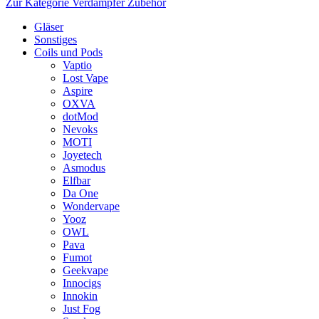
Zur Kategorie Verdampfer Zubehör
Gläser
Sonstiges
Coils und Pods
Vaptio
Lost Vape
Aspire
OXVA
dotMod
Nevoks
MOTI
Joyetech
Asmodus
Elfbar
Da One
Wondervape
Yooz
OWL
Pava
Fumot
Geekvape
Innocigs
Innokin
Just Fog