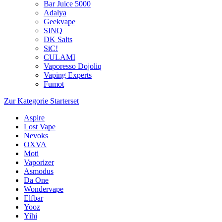
Bar Juice 5000
Adalya
Geekvape
SINQ
DK Salts
SiC!
CULAMI
Vaporesso Dojoliq
Vaping Experts
Fumot
Zur Kategorie Starterset
Aspire
Lost Vape
Nevoks
OXVA
Moti
Vaporizer
Asmodus
Da One
Wondervape
Elfbar
Yooz
Yihi