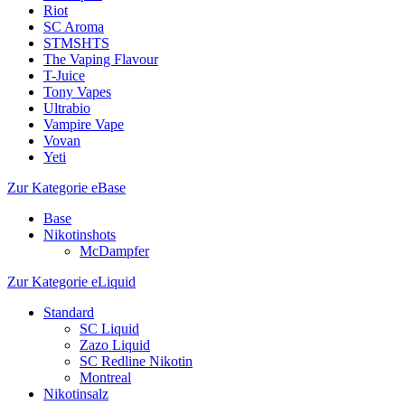
Riot
SC Aroma
STMSHTS
The Vaping Flavour
T-Juice
Tony Vapes
Ultrabio
Vampire Vape
Vovan
Yeti
Zur Kategorie eBase
Base
Nikotinshots
McDampfer
Zur Kategorie eLiquid
Standard
SC Liquid
Zazo Liquid
SC Redline Nikotin
Montreal
Nikotinsalz