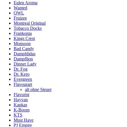
Eulen Aroma
Wanted
OWL
Fruizee
Montreal Original
Tobacco Docks
Frankonia
Kings Crest
Monsoon
Bad Candy
Dampfdidas
Dampflion
Dinner Lady
Dr. Fog
Dr. Kero
Evergreen
Flavourart
alt ohne Steuer
Flavorist
Hayvan
Kapkas
K-Boom
KTS
Must Have
PJ Empire