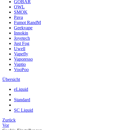
GOBAR
OWL
SMOK
Pava
Fumot RandM
Geekvape
Innokin
Joyetech
Just Fog
Uwell
Vapefly
Vaporesso
Vaptio
VooPoo
Übersicht
eLiquid
Standard
SC Liquid
Zurück
Vor