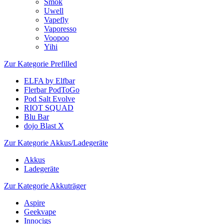
Smok
Uwell
Vapefly
Vaporesso
Voopoo
Yihi
Zur Kategorie Prefilled
ELFA by Elfbar
Flerbar PodToGo
Pod Salt Evolve
RIOT SQUAD
Blu Bar
dojo Blast X
Zur Kategorie Akkus/Ladegeräte
Akkus
Ladegeräte
Zur Kategorie Akkuträger
Aspire
Geekvape
Innocigs