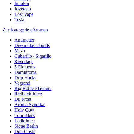
Innokin
Joyetech
Lost Vape
Tesla
Zur Kategorie eAromen
Antimatter
Dreamlike Liquids
Maza
Cubarillo / Sigarillo
Revoltage
5 Elements
Damfaroma
Drip Hacks
Vagrand
Big Bottle Flavours
Redback Juice
Dr. Frost
Aroma Syndikat
Holy Cow
Tom Klark
LädleJuice
Sique Berlin
Don Cristo