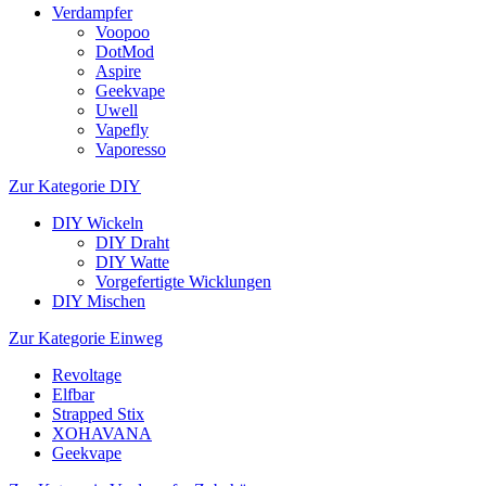
Verdampfer
Voopoo
DotMod
Aspire
Geekvape
Uwell
Vapefly
Vaporesso
Zur Kategorie DIY
DIY Wickeln
DIY Draht
DIY Watte
Vorgefertigte Wicklungen
DIY Mischen
Zur Kategorie Einweg
Revoltage
Elfbar
Strapped Stix
XOHAVANA
Geekvape