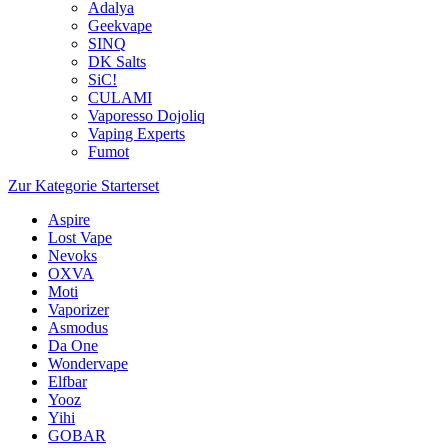
Adalya
Geekvape
SINQ
DK Salts
SiC!
CULAMI
Vaporesso Dojoliq
Vaping Experts
Fumot
Zur Kategorie Starterset
Aspire
Lost Vape
Nevoks
OXVA
Moti
Vaporizer
Asmodus
Da One
Wondervape
Elfbar
Yooz
Yihi
GOBAR