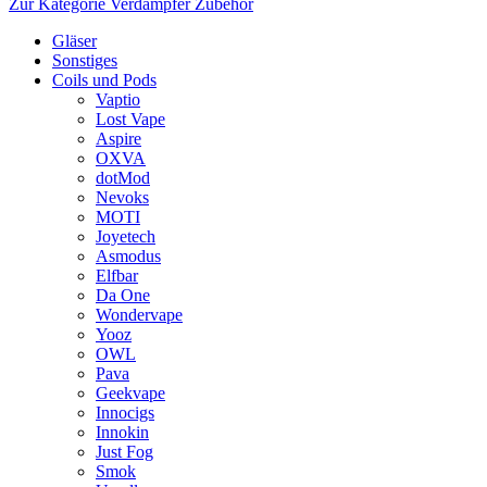
Zur Kategorie Verdampfer Zubehör
Gläser
Sonstiges
Coils und Pods
Vaptio
Lost Vape
Aspire
OXVA
dotMod
Nevoks
MOTI
Joyetech
Asmodus
Elfbar
Da One
Wondervape
Yooz
OWL
Pava
Geekvape
Innocigs
Innokin
Just Fog
Smok