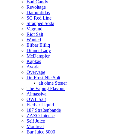
Bad Candy
Revoltage
Dampfdidas
SC Red Line
Strapped Soda
Vagrand
Riot Salt
Wanted
Elfbar Elfliq
Dinner Lady
McDampfer
Kapkas
Avoria
Overvape
Dr. Frost Nic Solt
alt ohne Steuer
The Vaping Flavour
Almassiva
OWL Salt
Flerbar Liquid
187 Straßenbande
ZAZO Intense
Self Juice
Montreal
Bar Juice 5000