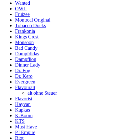
Wanted
OWL
Fruizee
Montreal Original
Tobacco Docks
Frankonia
Kings Crest
Monsoon
Bad Candy
Dampfdidas
Dampflion
Dinner Lady
Dr. Fog
Dr. Kero
Evergreen
Flavourart
alt ohne Steuer
Flavorist
Hayvan
Kapkas
K-Boom
KTS
Must Have
PJ Empire
Riot