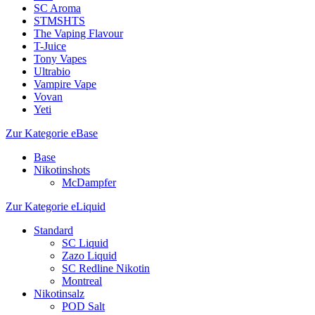
SC Aroma
STMSHTS
The Vaping Flavour
T-Juice
Tony Vapes
Ultrabio
Vampire Vape
Vovan
Yeti
Zur Kategorie eBase
Base
Nikotinshots
McDampfer
Zur Kategorie eLiquid
Standard
SC Liquid
Zazo Liquid
SC Redline Nikotin
Montreal
Nikotinsalz
POD Salt