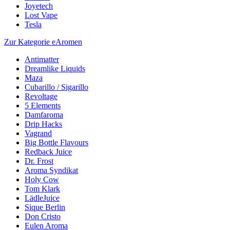
Joyetech
Lost Vape
Tesla
Zur Kategorie eAromen
Antimatter
Dreamlike Liquids
Maza
Cubarillo / Sigarillo
Revoltage
5 Elements
Damfaroma
Drip Hacks
Vagrand
Big Bottle Flavours
Redback Juice
Dr. Frost
Aroma Syndikat
Holy Cow
Tom Klark
LädleJuice
Sique Berlin
Don Cristo
Eulen Aroma