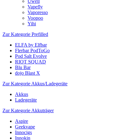
Uwell
Vapefly
Vaporesso
Voopoo
Yihi
Zur Kategorie Prefilled
ELFA by Elfbar
Flerbar PodToGo
Pod Salt Evolve
RIOT SQUAD
Blu Bar
dojo Blast X
Zur Kategorie Akkus/Ladegeräte
Akkus
Ladegeräte
Zur Kategorie Akkuträger
Aspire
Geekvape
Innocigs
Innokin