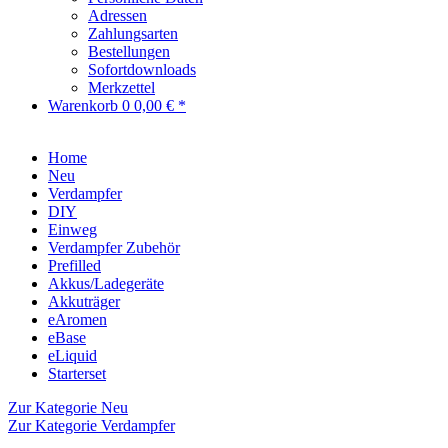
Adressen
Zahlungsarten
Bestellungen
Sofortdownloads
Merkzettel
Warenkorb
0
0,00 € *
Home
Neu
Verdampfer
DIY
Einweg
Verdampfer Zubehör
Prefilled
Akkus/Ladegeräte
Akkuträger
eAromen
eBase
eLiquid
Starterset
Zur Kategorie Neu
Zur Kategorie Verdampfer