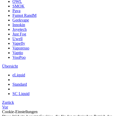
OWL
SMOK
Pava
Fumot RandM
Geekvape
Innokin
Joyetech
Just Fog
Uwell
Vapefly
Vaporesso
Vaptio
VooPoo
Übersicht
eLiquid
Standard
SC Liquid
Zurück
Vor
Cookie-Einstellungen