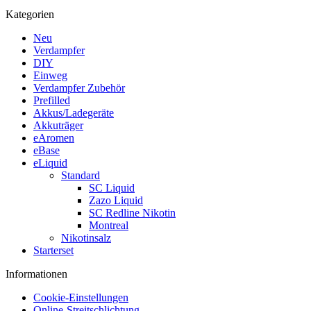
Kategorien
Neu
Verdampfer
DIY
Einweg
Verdampfer Zubehör
Prefilled
Akkus/Ladegeräte
Akkuträger
eAromen
eBase
eLiquid
Standard
SC Liquid
Zazo Liquid
SC Redline Nikotin
Montreal
Nikotinsalz
Starterset
Informationen
Cookie-Einstellungen
Online-Streitschlichtung