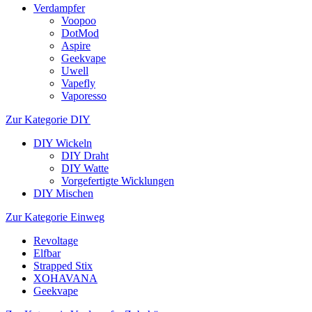
Verdampfer
Voopoo
DotMod
Aspire
Geekvape
Uwell
Vapefly
Vaporesso
Zur Kategorie DIY
DIY Wickeln
DIY Draht
DIY Watte
Vorgefertigte Wicklungen
DIY Mischen
Zur Kategorie Einweg
Revoltage
Elfbar
Strapped Stix
XOHAVANA
Geekvape