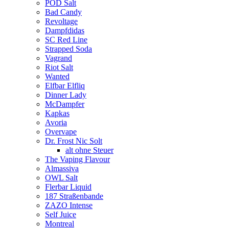
POD Salt
Bad Candy
Revoltage
Dampfdidas
SC Red Line
Strapped Soda
Vagrand
Riot Salt
Wanted
Elfbar Elfliq
Dinner Lady
McDampfer
Kapkas
Avoria
Overvape
Dr. Frost Nic Solt
alt ohne Steuer
The Vaping Flavour
Almassiva
OWL Salt
Flerbar Liquid
187 Straßenbande
ZAZO Intense
Self Juice
Montreal