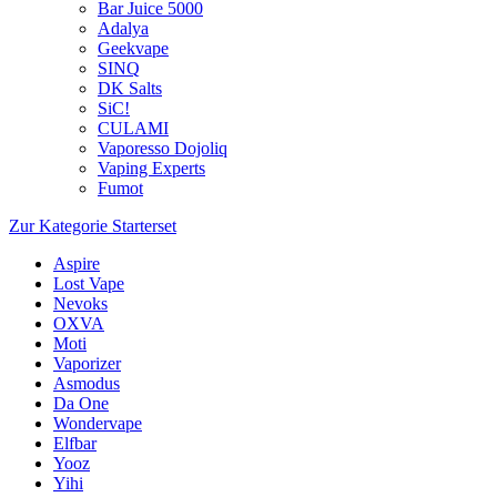
Bar Juice 5000
Adalya
Geekvape
SINQ
DK Salts
SiC!
CULAMI
Vaporesso Dojoliq
Vaping Experts
Fumot
Zur Kategorie Starterset
Aspire
Lost Vape
Nevoks
OXVA
Moti
Vaporizer
Asmodus
Da One
Wondervape
Elfbar
Yooz
Yihi