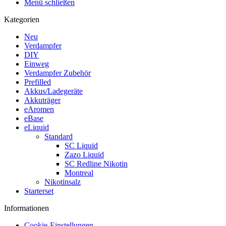
Menü schließen
Kategorien
Neu
Verdampfer
DIY
Einweg
Verdampfer Zubehör
Prefilled
Akkus/Ladegeräte
Akkuträger
eAromen
eBase
eLiquid
Standard
SC Liquid
Zazo Liquid
SC Redline Nikotin
Montreal
Nikotinsalz
Starterset
Informationen
Cookie-Einstellungen