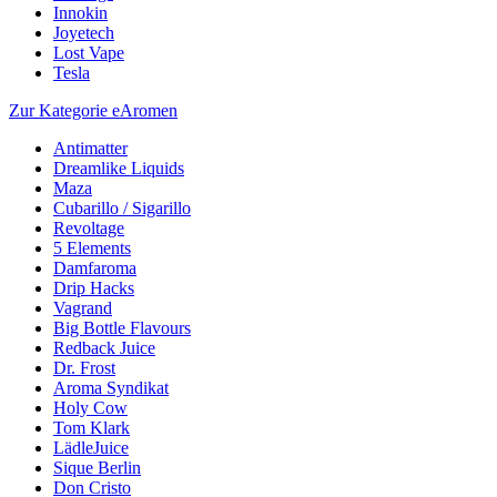
Innokin
Joyetech
Lost Vape
Tesla
Zur Kategorie eAromen
Antimatter
Dreamlike Liquids
Maza
Cubarillo / Sigarillo
Revoltage
5 Elements
Damfaroma
Drip Hacks
Vagrand
Big Bottle Flavours
Redback Juice
Dr. Frost
Aroma Syndikat
Holy Cow
Tom Klark
LädleJuice
Sique Berlin
Don Cristo