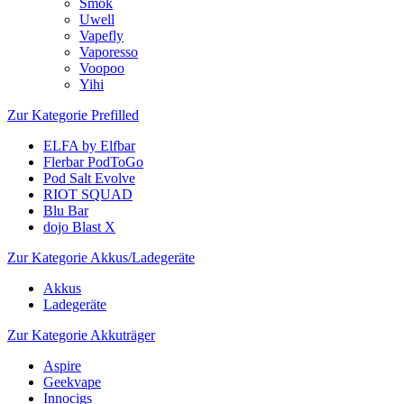
Smok
Uwell
Vapefly
Vaporesso
Voopoo
Yihi
Zur Kategorie Prefilled
ELFA by Elfbar
Flerbar PodToGo
Pod Salt Evolve
RIOT SQUAD
Blu Bar
dojo Blast X
Zur Kategorie Akkus/Ladegeräte
Akkus
Ladegeräte
Zur Kategorie Akkuträger
Aspire
Geekvape
Innocigs