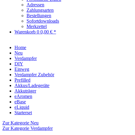
Adressen
Zahlungsarten
Bestellungen
Sofortdownloads
Merkzettel
Warenkorb
0
0,00 € *
Home
Neu
Verdampfer
DIY
Einweg
Verdampfer Zubehör
Prefilled
Akkus/Ladegeräte
Akkuträger
eAromen
eBase
eLiquid
Starterset
Zur Kategorie Neu
Zur Kategorie Verdampfer