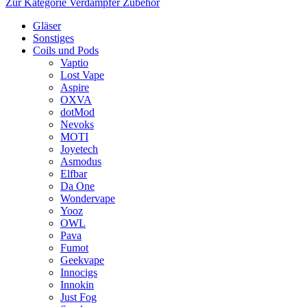
Zur Kategorie Verdampfer Zubehör
Gläser
Sonstiges
Coils und Pods
Vaptio
Lost Vape
Aspire
OXVA
dotMod
Nevoks
MOTI
Joyetech
Asmodus
Elfbar
Da One
Wondervape
Yooz
OWL
Pava
Fumot
Geekvape
Innocigs
Innokin
Just Fog