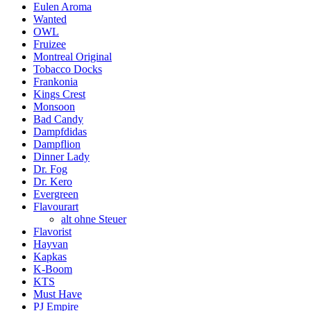
Eulen Aroma
Wanted
OWL
Fruizee
Montreal Original
Tobacco Docks
Frankonia
Kings Crest
Monsoon
Bad Candy
Dampfdidas
Dampflion
Dinner Lady
Dr. Fog
Dr. Kero
Evergreen
Flavourart
alt ohne Steuer
Flavorist
Hayvan
Kapkas
K-Boom
KTS
Must Have
PJ Empire