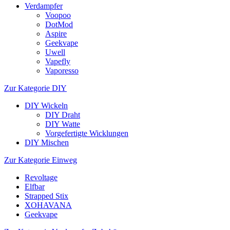
Verdampfer
Voopoo
DotMod
Aspire
Geekvape
Uwell
Vapefly
Vaporesso
Zur Kategorie DIY
DIY Wickeln
DIY Draht
DIY Watte
Vorgefertigte Wicklungen
DIY Mischen
Zur Kategorie Einweg
Revoltage
Elfbar
Strapped Stix
XOHAVANA
Geekvape