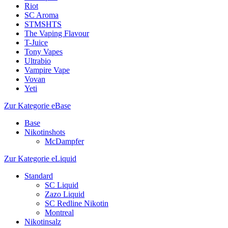
Riot
SC Aroma
STMSHTS
The Vaping Flavour
T-Juice
Tony Vapes
Ultrabio
Vampire Vape
Vovan
Yeti
Zur Kategorie eBase
Base
Nikotinshots
McDampfer
Zur Kategorie eLiquid
Standard
SC Liquid
Zazo Liquid
SC Redline Nikotin
Montreal
Nikotinsalz