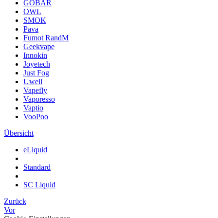
GOBAR
OWL
SMOK
Pava
Fumot RandM
Geekvape
Innokin
Joyetech
Just Fog
Uwell
Vapefly
Vaporesso
Vaptio
VooPoo
Übersicht
eLiquid
Standard
SC Liquid
Zurück
Vor