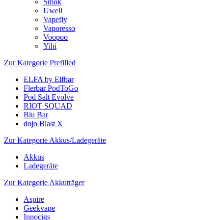
Smok
Uwell
Vapefly
Vaporesso
Voopoo
Yihi
Zur Kategorie Prefilled
ELFA by Elfbar
Flerbar PodToGo
Pod Salt Evolve
RIOT SQUAD
Blu Bar
dojo Blast X
Zur Kategorie Akkus/Ladegeräte
Akkus
Ladegeräte
Zur Kategorie Akkuträger
Aspire
Geekvape
Innocigs