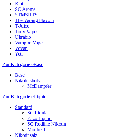
Riot
SC Aroma
STMSHTS
The Vaping Flavour
T-Juice
Tony Vapes
Ultrabio
Vampire Vape
Vovan
Yeti
Zur Kategorie eBase
Base
Nikotinshots
McDampfer
Zur Kategorie eLiquid
Standard
SC Liquid
Zazo Liquid
SC Redline Nikotin
Montreal
Nikotinsalz