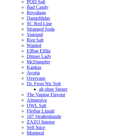
POD Salt
Bad Candy
Revoltage
Dampfdidas
SC Red Line
Strapped Soda
Vagrand
Riot Salt
Wanted
Elfbar Elfliq
Dinner Lady
McDampfer
Kapkas
Avoria
Overvape
Dr. Frost Nic Solt
alt ohne Steuer
The Vaping Flavour
Almassiva
OWL Salt
Flerbar Liquid
187 Straßenbande
ZAZO Intense
Self Juice
Montreal