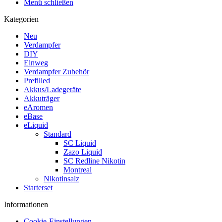
Menü schließen
Kategorien
Neu
Verdampfer
DIY
Einweg
Verdampfer Zubehör
Prefilled
Akkus/Ladegeräte
Akkuträger
eAromen
eBase
eLiquid
Standard
SC Liquid
Zazo Liquid
SC Redline Nikotin
Montreal
Nikotinsalz
Starterset
Informationen
Cookie-Einstellungen