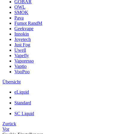
GOBAR
OWL
SMOK
Pava
Fumot RandM
Geekvape
Innokin
Joyetech
Just Fog
Uwell
Vapefly
Vaporesso
Vaptio
VooPoo
Übersicht
eLiquid
Standard
SC Liquid
Zurück
Vor