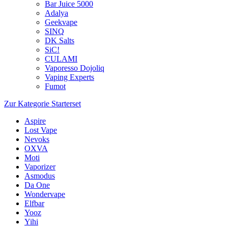
Bar Juice 5000
Adalya
Geekvape
SINQ
DK Salts
SiC!
CULAMI
Vaporesso Dojoliq
Vaping Experts
Fumot
Zur Kategorie Starterset
Aspire
Lost Vape
Nevoks
OXVA
Moti
Vaporizer
Asmodus
Da One
Wondervape
Elfbar
Yooz
Yihi