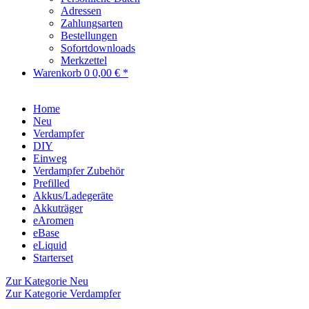
Adressen
Zahlungsarten
Bestellungen
Sofortdownloads
Merkzettel
Warenkorb
0
0,00 € *
Home
Neu
Verdampfer
DIY
Einweg
Verdampfer Zubehör
Prefilled
Akkus/Ladegeräte
Akkuträger
eAromen
eBase
eLiquid
Starterset
Zur Kategorie Neu
Zur Kategorie Verdampfer