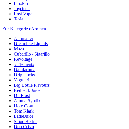
Innokin
Joyetech
Lost Vape
Tesla
Zur Kategorie eAromen
Antimatter
Dreamlike Liquids
Maza
Cubarillo / Sigarillo
Revoltage
5 Elements
Damfaroma
Drip Hacks
Vagrand
Big Bottle Flavours
Redback Juice
Dr. Frost
Aroma Syndikat
Holy Cow
Tom Klark
LädleJuice
Sique Berlin
Don Cristo