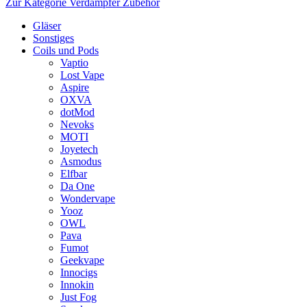
Zur Kategorie Verdampfer Zubehör
Gläser
Sonstiges
Coils und Pods
Vaptio
Lost Vape
Aspire
OXVA
dotMod
Nevoks
MOTI
Joyetech
Asmodus
Elfbar
Da One
Wondervape
Yooz
OWL
Pava
Fumot
Geekvape
Innocigs
Innokin
Just Fog