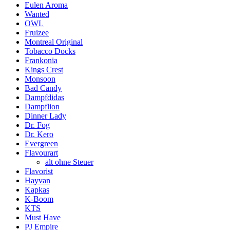
Eulen Aroma
Wanted
OWL
Fruizee
Montreal Original
Tobacco Docks
Frankonia
Kings Crest
Monsoon
Bad Candy
Dampfdidas
Dampflion
Dinner Lady
Dr. Fog
Dr. Kero
Evergreen
Flavourart
alt ohne Steuer
Flavorist
Hayvan
Kapkas
K-Boom
KTS
Must Have
PJ Empire