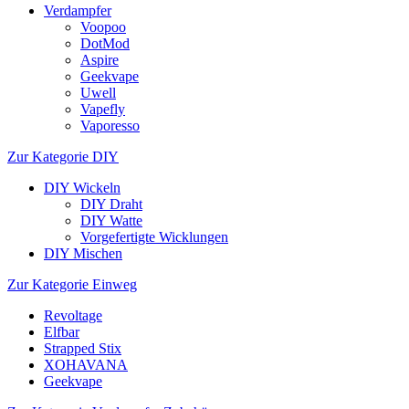
Verdampfer
Voopoo
DotMod
Aspire
Geekvape
Uwell
Vapefly
Vaporesso
Zur Kategorie DIY
DIY Wickeln
DIY Draht
DIY Watte
Vorgefertigte Wicklungen
DIY Mischen
Zur Kategorie Einweg
Revoltage
Elfbar
Strapped Stix
XOHAVANA
Geekvape