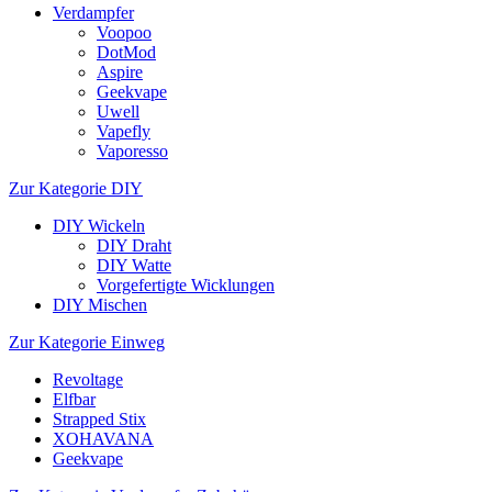
Verdampfer
Voopoo
DotMod
Aspire
Geekvape
Uwell
Vapefly
Vaporesso
Zur Kategorie DIY
DIY Wickeln
DIY Draht
DIY Watte
Vorgefertigte Wicklungen
DIY Mischen
Zur Kategorie Einweg
Revoltage
Elfbar
Strapped Stix
XOHAVANA
Geekvape