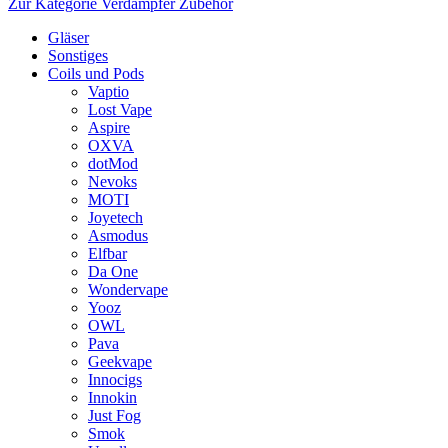
Zur Kategorie Verdampfer Zubehör
Gläser
Sonstiges
Coils und Pods
Vaptio
Lost Vape
Aspire
OXVA
dotMod
Nevoks
MOTI
Joyetech
Asmodus
Elfbar
Da One
Wondervape
Yooz
OWL
Pava
Geekvape
Innocigs
Innokin
Just Fog
Smok