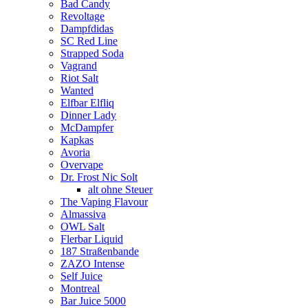
Bad Candy
Revoltage
Dampfdidas
SC Red Line
Strapped Soda
Vagrand
Riot Salt
Wanted
Elfbar Elfliq
Dinner Lady
McDampfer
Kapkas
Avoria
Overvape
Dr. Frost Nic Solt
alt ohne Steuer
The Vaping Flavour
Almassiva
OWL Salt
Flerbar Liquid
187 Straßenbande
ZAZO Intense
Self Juice
Montreal
Bar Juice 5000