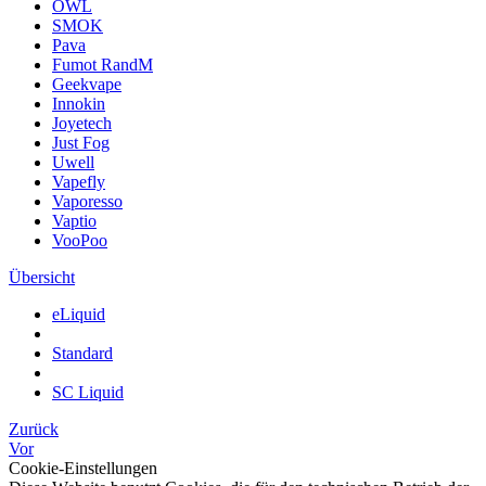
OWL
SMOK
Pava
Fumot RandM
Geekvape
Innokin
Joyetech
Just Fog
Uwell
Vapefly
Vaporesso
Vaptio
VooPoo
Übersicht
eLiquid
Standard
SC Liquid
Zurück
Vor
Cookie-Einstellungen