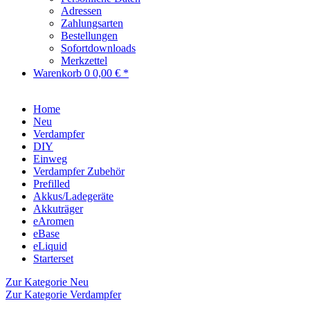
Adressen
Zahlungsarten
Bestellungen
Sofortdownloads
Merkzettel
Warenkorb
0
0,00 € *
Home
Neu
Verdampfer
DIY
Einweg
Verdampfer Zubehör
Prefilled
Akkus/Ladegeräte
Akkuträger
eAromen
eBase
eLiquid
Starterset
Zur Kategorie Neu
Zur Kategorie Verdampfer