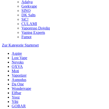
Adalya
Geekvape
SINQ
DK Salts
SiC!
CULAMI
Vaporesso Dojoliq
Vaping Experts
Fumot
Zur Kategorie Starterset
Aspire
Lost Vape
Nevoks
OXVA
Moti
Vaporizer
Asmodus
Da One
Wondervape
Elfbar
Yooz
Yihi
GOBAR