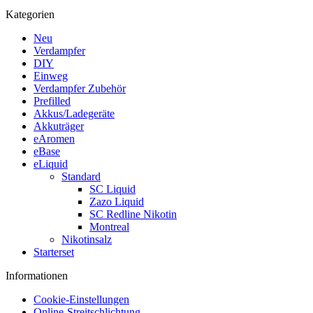
Kategorien
Neu
Verdampfer
DIY
Einweg
Verdampfer Zubehör
Prefilled
Akkus/Ladegeräte
Akkuträger
eAromen
eBase
eLiquid
Standard
SC Liquid
Zazo Liquid
SC Redline Nikotin
Montreal
Nikotinsalz
Starterset
Informationen
Cookie-Einstellungen
Online-Streitschlichtung