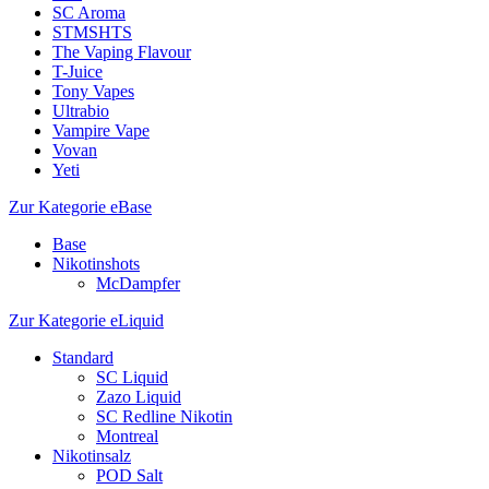
SC Aroma
STMSHTS
The Vaping Flavour
T-Juice
Tony Vapes
Ultrabio
Vampire Vape
Vovan
Yeti
Zur Kategorie eBase
Base
Nikotinshots
McDampfer
Zur Kategorie eLiquid
Standard
SC Liquid
Zazo Liquid
SC Redline Nikotin
Montreal
Nikotinsalz
POD Salt