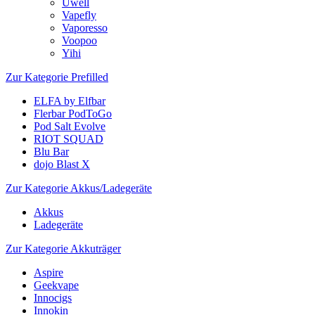
Uwell
Vapefly
Vaporesso
Voopoo
Yihi
Zur Kategorie Prefilled
ELFA by Elfbar
Flerbar PodToGo
Pod Salt Evolve
RIOT SQUAD
Blu Bar
dojo Blast X
Zur Kategorie Akkus/Ladegeräte
Akkus
Ladegeräte
Zur Kategorie Akkuträger
Aspire
Geekvape
Innocigs
Innokin