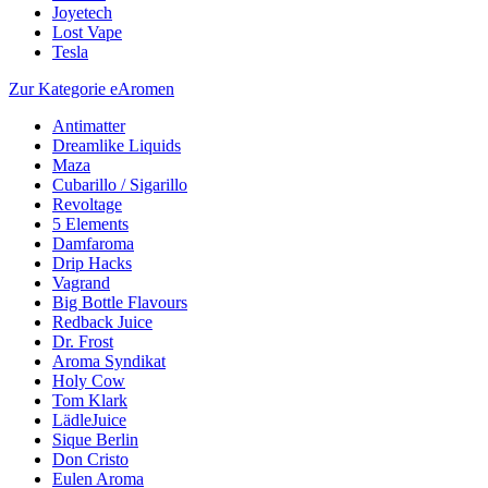
Joyetech
Lost Vape
Tesla
Zur Kategorie eAromen
Antimatter
Dreamlike Liquids
Maza
Cubarillo / Sigarillo
Revoltage
5 Elements
Damfaroma
Drip Hacks
Vagrand
Big Bottle Flavours
Redback Juice
Dr. Frost
Aroma Syndikat
Holy Cow
Tom Klark
LädleJuice
Sique Berlin
Don Cristo
Eulen Aroma