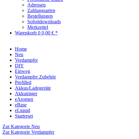
Adressen
Zahlungsarten
Bestellungen
Sofortdownloads
Merkzettel
Warenkorb
0
0,00 € *
Home
Neu
Verdampfer
DIY
Einweg
Verdampfer Zubehör
Prefilled
Akkus/Ladegeräte
Akkuträger
eAromen
eBase
eLiquid
Starterset
Zur Kategorie Neu
Zur Kategorie Verdampfer