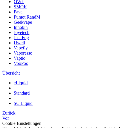
OWL
SMOK
Pava
Fumot RandM
Geekvape
Innokin
Joyetech
Just Fog
Uwell
Vapefly
Vaporesso
Vaptio
VooPoo
Übersicht
eLiquid
Standard
SC Liquid
Zurück
Vor
Cookie-Einstellungen