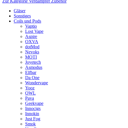
Zur Kategorie Verdampfer Zubehör
Gläser
Sonstiges
Coils und Pods
Vaptio
Lost Vape
Aspire
OXVA
dotMod
Nevoks
MOTI
Joyetech
Asmodus
Elfbar
Da One
Wondervape
Yooz
OWL
Pava
Geekvape
Innocigs
Innokin
Just Fog
Smok