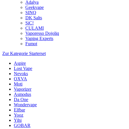
Adalya
Geekvape
SINQ
DK Salts
SiC!
CULAMI
Vaporesso Dojoliq
Vaping Experts
Fumot
Zur Kategorie Starterset
Aspire
Lost Vape
Nevoks
OXVA
Moti
Vaporizer
Asmodus
Da One
Wondervape
Elfbar
Yooz
Yihi
GOBAR