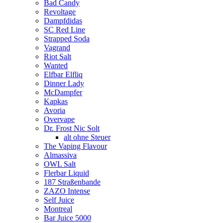
Bad Candy
Revoltage
Dampfdidas
SC Red Line
Strapped Soda
Vagrand
Riot Salt
Wanted
Elfbar Elfliq
Dinner Lady
McDampfer
Kapkas
Avoria
Overvape
Dr. Frost Nic Solt
alt ohne Steuer
The Vaping Flavour
Almassiva
OWL Salt
Flerbar Liquid
187 Straßenbande
ZAZO Intense
Self Juice
Montreal
Bar Juice 5000