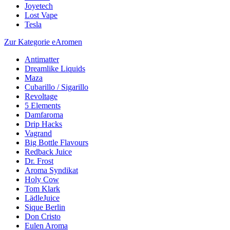
Joyetech
Lost Vape
Tesla
Zur Kategorie eAromen
Antimatter
Dreamlike Liquids
Maza
Cubarillo / Sigarillo
Revoltage
5 Elements
Damfaroma
Drip Hacks
Vagrand
Big Bottle Flavours
Redback Juice
Dr. Frost
Aroma Syndikat
Holy Cow
Tom Klark
LädleJuice
Sique Berlin
Don Cristo
Eulen Aroma