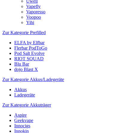
Uwell
Vapefly
Vaporesso
Voopoo
Yihi
Zur Kategorie Prefilled
ELFA by Elfbar
Flerbar PodToGo
Pod Salt Evolve
RIOT SQUAD
Blu Bar
dojo Blast X
Zur Kategorie Akkus/Ladegeräte
Akkus
Ladegeräte
Zur Kategorie Akkuträger
Aspire
Geekvape
Innocigs
Innokin