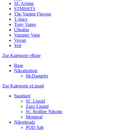
SC Aroma
STMSHTS
The Vaping Flavour
T-Juice
Tony Vapes
Ultrabio
Vampire Vape
Vovan
Yeti
Zur Kategorie eBase
Base
Nikotinshots
McDampfer
Zur Kategorie eLiquid
Standard
SC Liquid
Zazo Liquid
SC Redline Nikotin
Montreal
Nikotinsalz
POD Salt