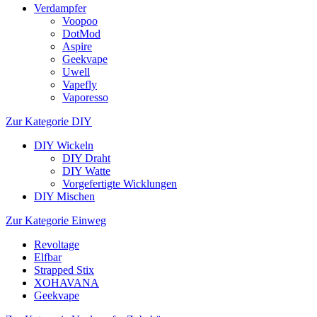
Verdampfer
Voopoo
DotMod
Aspire
Geekvape
Uwell
Vapefly
Vaporesso
Zur Kategorie DIY
DIY Wickeln
DIY Draht
DIY Watte
Vorgefertigte Wicklungen
DIY Mischen
Zur Kategorie Einweg
Revoltage
Elfbar
Strapped Stix
XOHAVANA
Geekvape