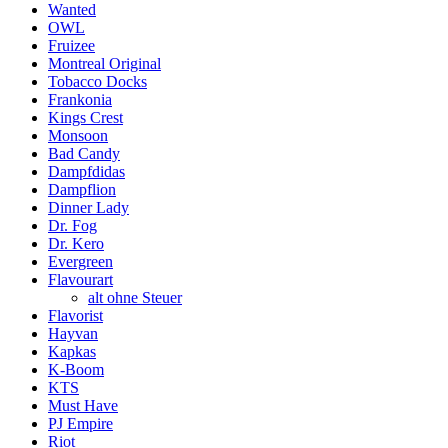
Wanted
OWL
Fruizee
Montreal Original
Tobacco Docks
Frankonia
Kings Crest
Monsoon
Bad Candy
Dampfdidas
Dampflion
Dinner Lady
Dr. Fog
Dr. Kero
Evergreen
Flavourart
alt ohne Steuer
Flavorist
Hayvan
Kapkas
K-Boom
KTS
Must Have
PJ Empire
Riot