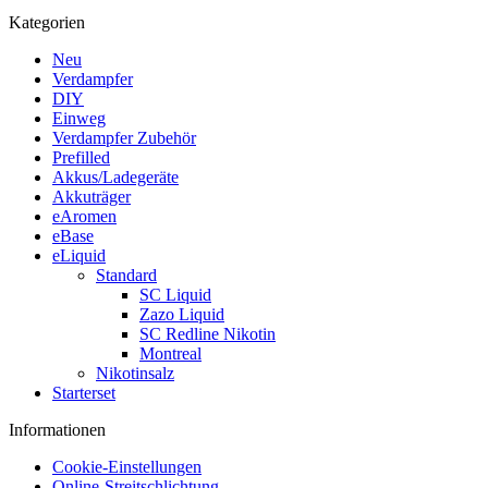
Kategorien
Neu
Verdampfer
DIY
Einweg
Verdampfer Zubehör
Prefilled
Akkus/Ladegeräte
Akkuträger
eAromen
eBase
eLiquid
Standard
SC Liquid
Zazo Liquid
SC Redline Nikotin
Montreal
Nikotinsalz
Starterset
Informationen
Cookie-Einstellungen
Online-Streitschlichtung