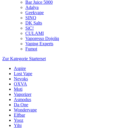
Bar Juice 5000
Adalya
Geekvape
SINQ
DK Salts
SiC!
CULAMI
Vaporesso Dojoliq
Vaping Experts
Fumot
Zur Kategorie Starterset
Aspire
Lost Vape
Nevoks
OXVA
Moti
Vaporizer
Asmodus
Da One
Wondervape
Elfbar
Yooz
Yihi