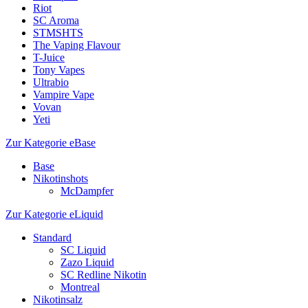
Riot
SC Aroma
STMSHTS
The Vaping Flavour
T-Juice
Tony Vapes
Ultrabio
Vampire Vape
Vovan
Yeti
Zur Kategorie eBase
Base
Nikotinshots
McDampfer
Zur Kategorie eLiquid
Standard
SC Liquid
Zazo Liquid
SC Redline Nikotin
Montreal
Nikotinsalz