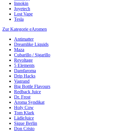
Innokin
Joyetech
Lost Vape
Tesla
Zur Kategorie eAromen
Antimatter
Dreamlike Liquids
Maza
Cubarillo / Sigarillo
Revoltage
5 Elements
Damfaroma
Drip Hacks
Vagrand
Big Bottle Flavours
Redback Juice
Dr. Frost
Aroma Syndikat
Holy Cow
Tom Klark
LädleJuice
Sique Berlin
Don Cristo