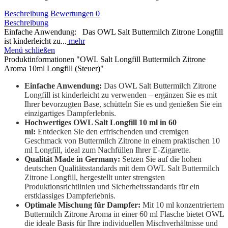
Beschreibung
Bewertungen
0
Beschreibung
Einfache Anwendung: Das OWL Salt Buttermilch Zitrone Longfill
ist kinderleicht zu...
mehr
Menü schließen
Produktinformationen "OWL Salt Longfill Buttermilch Zitrone
Aroma 10ml Longfill (Steuer)"
Einfache Anwendung:
Das OWL Salt Buttermilch Zitrone
Longfill ist kinderleicht zu verwenden – ergänzen Sie es mit
Ihrer bevorzugten Base, schütteln Sie es und genießen Sie ein
einzigartiges Dampferlebnis.
Hochwertiges OWL Salt Longfill 10 ml in 60
ml:
Entdecken Sie den erfrischenden und cremigen
Geschmack von Buttermilch Zitrone in einem praktischen 10
ml Longfill, ideal zum Nachfüllen Ihrer E-Zigarette.
Qualität Made in Germany:
Setzen Sie auf die hohen
deutschen Qualitätsstandards mit dem OWL Salt Buttermilch
Zitrone Longfill, hergestellt unter strengsten
Produktionsrichtlinien und Sicherheitsstandards für ein
erstklassiges Dampferlebnis.
Optimale Mischung für Dampfer:
Mit 10 ml konzentriertem
Buttermilch Zitrone Aroma in einer 60 ml Flasche bietet OWL
die ideale Basis für Ihre individuellen Mischverhältnisse und