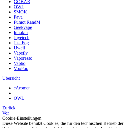
GOBAR
OWL
SMOK
Pava
Fumot RandM
Geekvape
Innokin
Joyetech
Just Fog
Uwell
Vapefly
Vaporesso
Vaptio
VooPoo
Übersicht
eAromen
OWL
Zurück
Vor
Cookie-Einstellungen
Diese Website benutzt Cookies, die für den technischen Betrieb der