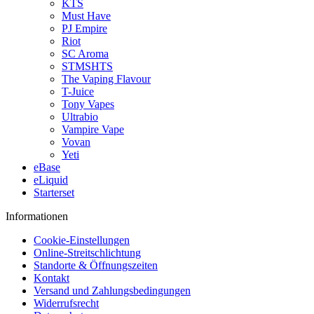
KTS
Must Have
PJ Empire
Riot
SC Aroma
STMSHTS
The Vaping Flavour
T-Juice
Tony Vapes
Ultrabio
Vampire Vape
Vovan
Yeti
eBase
eLiquid
Starterset
Informationen
Cookie-Einstellungen
Online-Streitschlichtung
Standorte & Öffnungszeiten
Kontakt
Versand und Zahlungsbedingungen
Widerrufsrecht