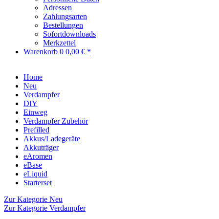
Adressen
Zahlungsarten
Bestellungen
Sofortdownloads
Merkzettel
Warenkorb
0
0,00 € *
Home
Neu
Verdampfer
DIY
Einweg
Verdampfer Zubehör
Prefilled
Akkus/Ladegeräte
Akkuträger
eAromen
eBase
eLiquid
Starterset
Zur Kategorie Neu
Zur Kategorie Verdampfer