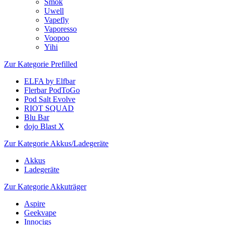
Smok
Uwell
Vapefly
Vaporesso
Voopoo
Yihi
Zur Kategorie Prefilled
ELFA by Elfbar
Flerbar PodToGo
Pod Salt Evolve
RIOT SQUAD
Blu Bar
dojo Blast X
Zur Kategorie Akkus/Ladegeräte
Akkus
Ladegeräte
Zur Kategorie Akkuträger
Aspire
Geekvape
Innocigs