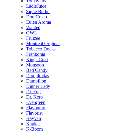
Tom Klark
LädleJuice
Sique Berlin
Don Cristo
Eulen Aroma
Wanted
OWL
Fruizee
Montreal Original
Tobacco Docks
Frankonia
Kings Crest
Monsoon
Bad Candy
Dampfdidas
Dampflion
Dinner Lady
Dr. Fog
Dr. Kero
Evergreen
Flavourart
Flavorist
Hayvan
Kapkas
K-Boom