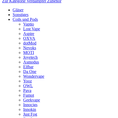
Zur Kategorie Verdampfer Zubehör
Gläser
Sonstiges
Coils und Pods
Vaptio
Lost Vape
Aspire
OXVA
dotMod
Nevoks
MOTI
Joyetech
Asmodus
Elfbar
Da One
Wondervape
Yooz
OWL
Pava
Fumot
Geekvape
Innocigs
Innokin
Just Fog