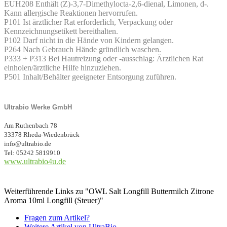
EUH208 Enthält (Z)-3,7-Dimethylocta-2,6-dienal, Limonen, d-.
Kann allergische Reaktionen hervorrufen.
P101 Ist ärztlicher Rat erforderlich, Verpackung oder
Kennzeichnungsetikett bereithalten.
P102 Darf nicht in die Hände von Kindern gelangen.
P264 Nach Gebrauch Hände gründlich waschen.
P333 + P313 Bei Hautreizung oder -ausschlag: Ärztlichen Rat
einholen/ärztliche Hilfe hinzuziehen.
P501 Inhalt/Behälter geeigneter Entsorgung zuführen.
Ultrabio Werke GmbH
Am Ruthenbach 78
33378 Rheda-Wiedenbrück
info@ultrabio.de
Tel: 05242 5819910
www.ultrabio4u.de
Weiterführende Links zu "OWL Salt Longfill Buttermilch Zitrone
Aroma 10ml Longfill (Steuer)"
Fragen zum Artikel?
Weitere Artikel von UltraBio