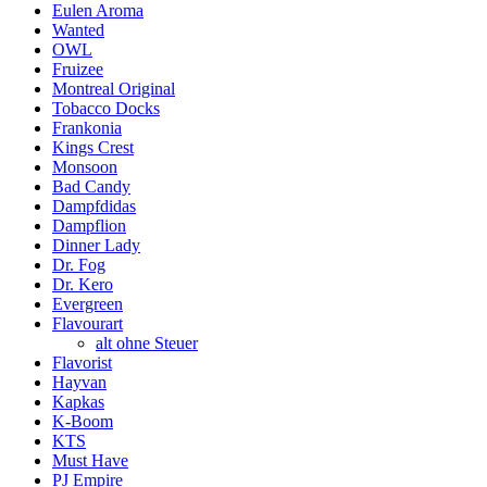
Eulen Aroma
Wanted
OWL
Fruizee
Montreal Original
Tobacco Docks
Frankonia
Kings Crest
Monsoon
Bad Candy
Dampfdidas
Dampflion
Dinner Lady
Dr. Fog
Dr. Kero
Evergreen
Flavourart
alt ohne Steuer
Flavorist
Hayvan
Kapkas
K-Boom
KTS
Must Have
PJ Empire