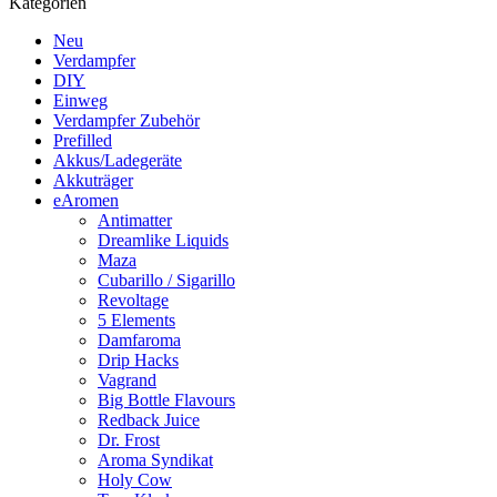
Kategorien
Neu
Verdampfer
DIY
Einweg
Verdampfer Zubehör
Prefilled
Akkus/Ladegeräte
Akkuträger
eAromen
Antimatter
Dreamlike Liquids
Maza
Cubarillo / Sigarillo
Revoltage
5 Elements
Damfaroma
Drip Hacks
Vagrand
Big Bottle Flavours
Redback Juice
Dr. Frost
Aroma Syndikat
Holy Cow