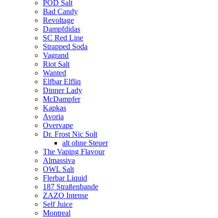
POD Salt
Bad Candy
Revoltage
Dampfdidas
SC Red Line
Strapped Soda
Vagrand
Riot Salt
Wanted
Elfbar Elfliq
Dinner Lady
McDampfer
Kapkas
Avoria
Overvape
Dr. Frost Nic Solt
alt ohne Steuer
The Vaping Flavour
Almassiva
OWL Salt
Flerbar Liquid
187 Straßenbande
ZAZO Intense
Self Juice
Montreal