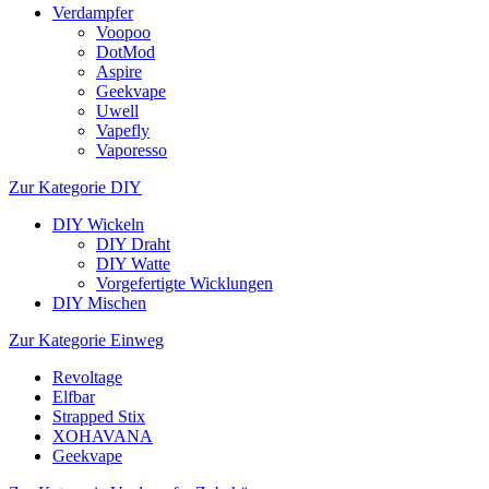
Verdampfer
Voopoo
DotMod
Aspire
Geekvape
Uwell
Vapefly
Vaporesso
Zur Kategorie DIY
DIY Wickeln
DIY Draht
DIY Watte
Vorgefertigte Wicklungen
DIY Mischen
Zur Kategorie Einweg
Revoltage
Elfbar
Strapped Stix
XOHAVANA
Geekvape