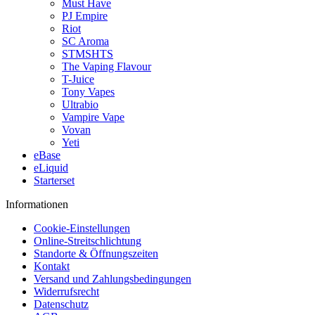
Must Have
PJ Empire
Riot
SC Aroma
STMSHTS
The Vaping Flavour
T-Juice
Tony Vapes
Ultrabio
Vampire Vape
Vovan
Yeti
eBase
eLiquid
Starterset
Informationen
Cookie-Einstellungen
Online-Streitschlichtung
Standorte & Öffnungszeiten
Kontakt
Versand und Zahlungsbedingungen
Widerrufsrecht
Datenschutz