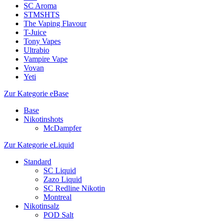
SC Aroma
STMSHTS
The Vaping Flavour
T-Juice
Tony Vapes
Ultrabio
Vampire Vape
Vovan
Yeti
Zur Kategorie eBase
Base
Nikotinshots
McDampfer
Zur Kategorie eLiquid
Standard
SC Liquid
Zazo Liquid
SC Redline Nikotin
Montreal
Nikotinsalz
POD Salt