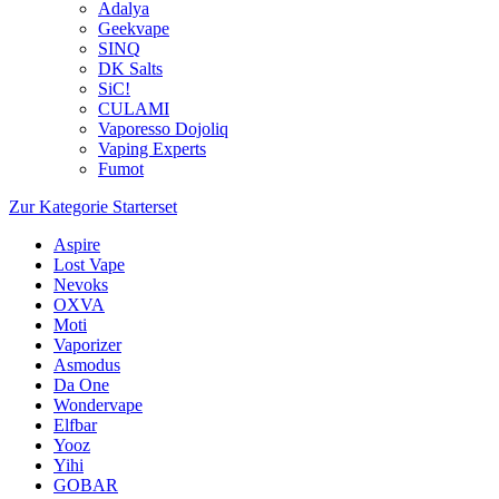
Adalya
Geekvape
SINQ
DK Salts
SiC!
CULAMI
Vaporesso Dojoliq
Vaping Experts
Fumot
Zur Kategorie Starterset
Aspire
Lost Vape
Nevoks
OXVA
Moti
Vaporizer
Asmodus
Da One
Wondervape
Elfbar
Yooz
Yihi
GOBAR