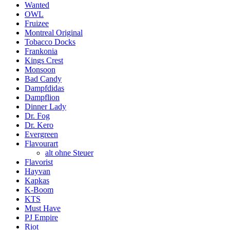
Wanted
OWL
Fruizee
Montreal Original
Tobacco Docks
Frankonia
Kings Crest
Monsoon
Bad Candy
Dampfdidas
Dampflion
Dinner Lady
Dr. Fog
Dr. Kero
Evergreen
Flavourart
alt ohne Steuer
Flavorist
Hayvan
Kapkas
K-Boom
KTS
Must Have
PJ Empire
Riot