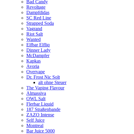
Bad Candy
Revoltage
Dampfdidas
SC Red Line
Strapped Soda
Vagrand
Riot Salt
Wanted
Elfbar Elfliq
Dinner Lady
McDampfer
Kapkas
Avoria
Overvape
Dr. Frost Nic Solt
alt ohne Steuer
The Vaping Flavour
Almassiva
OWL Salt
Flerbar Liquid
187 Straßenbande
ZAZO Intense
Self Juice
Montreal
Bar Juice 5000