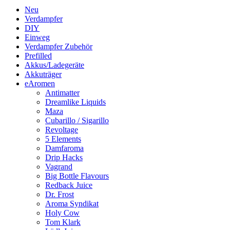
Neu
Verdampfer
DIY
Einweg
Verdampfer Zubehör
Prefilled
Akkus/Ladegeräte
Akkuträger
eAromen
Antimatter
Dreamlike Liquids
Maza
Cubarillo / Sigarillo
Revoltage
5 Elements
Damfaroma
Drip Hacks
Vagrand
Big Bottle Flavours
Redback Juice
Dr. Frost
Aroma Syndikat
Holy Cow
Tom Klark