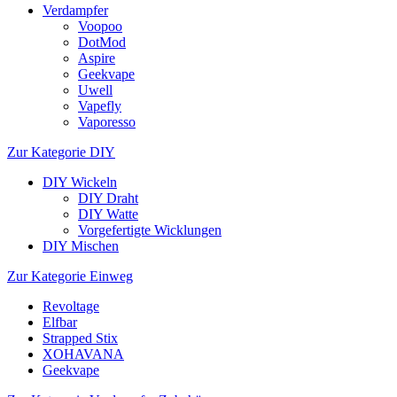
Verdampfer
Voopoo
DotMod
Aspire
Geekvape
Uwell
Vapefly
Vaporesso
Zur Kategorie DIY
DIY Wickeln
DIY Draht
DIY Watte
Vorgefertigte Wicklungen
DIY Mischen
Zur Kategorie Einweg
Revoltage
Elfbar
Strapped Stix
XOHAVANA
Geekvape