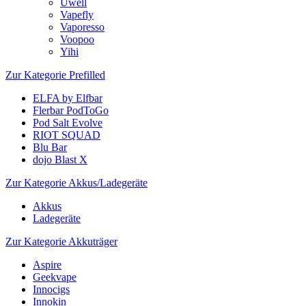
Uwell
Vapefly
Vaporesso
Voopoo
Yihi
Zur Kategorie Prefilled
ELFA by Elfbar
Flerbar PodToGo
Pod Salt Evolve
RIOT SQUAD
Blu Bar
dojo Blast X
Zur Kategorie Akkus/Ladegeräte
Akkus
Ladegeräte
Zur Kategorie Akkuträger
Aspire
Geekvape
Innocigs
Innokin