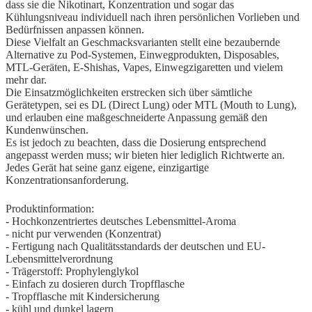
dass sie die Nikotinart, Konzentration und sogar das
Kühlungsniveau individuell nach ihren persönlichen Vorlieben und
Bedürfnissen anpassen können.
Diese Vielfalt an Geschmacksvarianten stellt eine bezaubernde
Alternative zu Pod-Systemen, Einwegprodukten, Disposables,
MTL-Geräten, E-Shishas, Vapes, Einwegzigaretten und vielem
mehr dar.
Die Einsatzmöglichkeiten erstrecken sich über sämtliche
Gerätetypen, sei es DL (Direct Lung) oder MTL (Mouth to Lung),
und erlauben eine maßgeschneiderte Anpassung gemäß den
Kundenwünschen.
Es ist jedoch zu beachten, dass die Dosierung entsprechend
angepasst werden muss; wir bieten hier lediglich Richtwerte an.
Jedes Gerät hat seine ganz eigene, einzigartige
Konzentrationsanforderung.
Produktinformation:
- Hochkonzentriertes deutsches Lebensmittel-Aroma
- nicht pur verwenden (Konzentrat)
- Fertigung nach Qualitätsstandards der deutschen und EU-
Lebensmittelverordnung
- Trägerstoff: Prophylenglykol
- Einfach zu dosieren durch Tropfflasche
- Tropfflasche mit Kindersicherung
- kühl und dunkel lagern