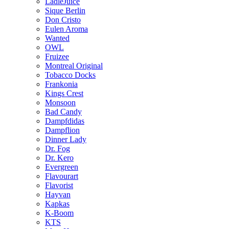
LädleJuice
Sique Berlin
Don Cristo
Eulen Aroma
Wanted
OWL
Fruizee
Montreal Original
Tobacco Docks
Frankonia
Kings Crest
Monsoon
Bad Candy
Dampfdidas
Dampflion
Dinner Lady
Dr. Fog
Dr. Kero
Evergreen
Flavourart
Flavorist
Hayvan
Kapkas
K-Boom
KTS