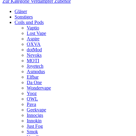
Zur Kategorie Verdampfer Zubehör
Gläser
Sonstiges
Coils und Pods
Vaptio
Lost Vape
Aspire
OXVA
dotMod
Nevoks
MOTI
Joyetech
Asmodus
Elfbar
Da One
Wondervape
Yooz
OWL
Pava
Geekvape
Innocigs
Innokin
Just Fog
Smok