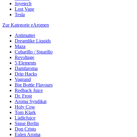
Joyetech
Lost Vape
Tesla
Zur Kategorie eAromen
Antimatter
Dreamlike Liquids
Maza
Cubarillo / Sigarillo
Revoltage
5 Elements
Damfaroma
Drip Hacks
Vagrand
Big Bottle Flavours
Redback Juice
Dr. Frost
Aroma Syndikat
Holy Cow
Tom Klark
LädleJuice
Sique Berlin
Don Cristo
Eulen Aroma