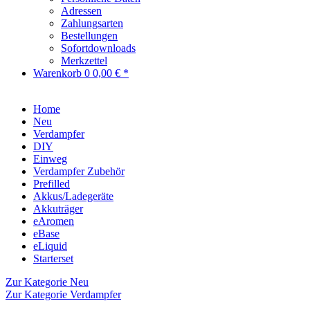
Adressen
Zahlungsarten
Bestellungen
Sofortdownloads
Merkzettel
Warenkorb
0
0,00 € *
Home
Neu
Verdampfer
DIY
Einweg
Verdampfer Zubehör
Prefilled
Akkus/Ladegeräte
Akkuträger
eAromen
eBase
eLiquid
Starterset
Zur Kategorie Neu
Zur Kategorie Verdampfer