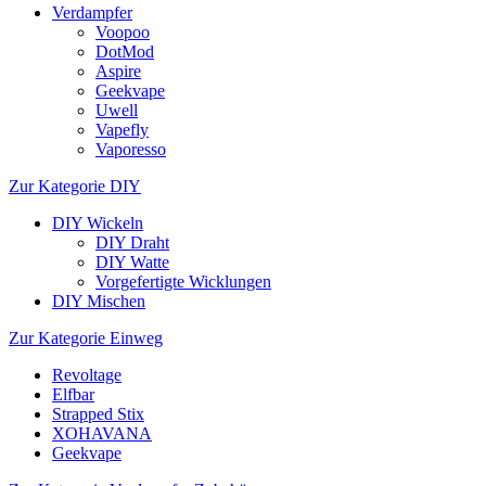
Verdampfer
Voopoo
DotMod
Aspire
Geekvape
Uwell
Vapefly
Vaporesso
Zur Kategorie DIY
DIY Wickeln
DIY Draht
DIY Watte
Vorgefertigte Wicklungen
DIY Mischen
Zur Kategorie Einweg
Revoltage
Elfbar
Strapped Stix
XOHAVANA
Geekvape