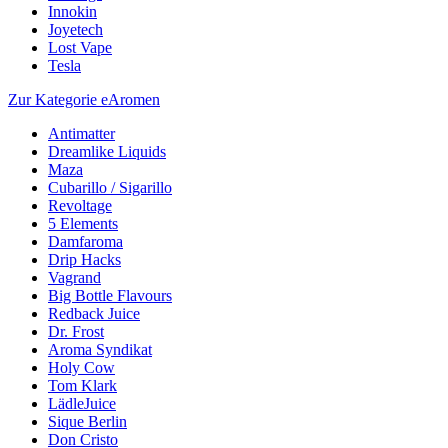
Innokin
Joyetech
Lost Vape
Tesla
Zur Kategorie eAromen
Antimatter
Dreamlike Liquids
Maza
Cubarillo / Sigarillo
Revoltage
5 Elements
Damfaroma
Drip Hacks
Vagrand
Big Bottle Flavours
Redback Juice
Dr. Frost
Aroma Syndikat
Holy Cow
Tom Klark
LädleJuice
Sique Berlin
Don Cristo