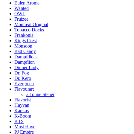
Eulen Aroma
Wanted
OWL
Fruizee
Montreal Original
Tobacco Docks
Frankonia
Kings Crest
Monsoon
Bad Candy
Dampfdidas
Dampflion
Dinner Lady
Dr. Fog
Dr. Kero
Evergreen
Flavourart
alt ohne Steuer
Flavorist
Hayvan
Kapkas
K-Boom
KTS
Must Have
PJ Empire