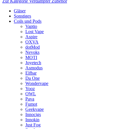
Zur Kategorie Verdampfer Zubehör
Gläser
Sonstiges
Coils und Pods
Vaptio
Lost Vape
Aspire
OXVA
dotMod
Nevoks
MOTI
Joyetech
Asmodus
Elfbar
Da One
Wondervape
Yooz
OWL
Pava
Fumot
Geekvape
Innocigs
Innokin
Just Fog