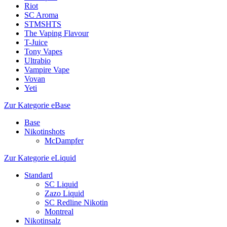
Riot
SC Aroma
STMSHTS
The Vaping Flavour
T-Juice
Tony Vapes
Ultrabio
Vampire Vape
Vovan
Yeti
Zur Kategorie eBase
Base
Nikotinshots
McDampfer
Zur Kategorie eLiquid
Standard
SC Liquid
Zazo Liquid
SC Redline Nikotin
Montreal
Nikotinsalz