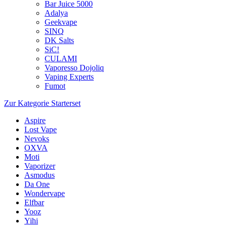
Bar Juice 5000
Adalya
Geekvape
SINQ
DK Salts
SiC!
CULAMI
Vaporesso Dojoliq
Vaping Experts
Fumot
Zur Kategorie Starterset
Aspire
Lost Vape
Nevoks
OXVA
Moti
Vaporizer
Asmodus
Da One
Wondervape
Elfbar
Yooz
Yihi