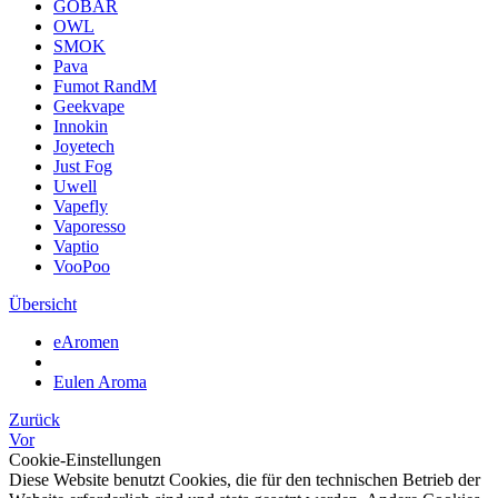
GOBAR
OWL
SMOK
Pava
Fumot RandM
Geekvape
Innokin
Joyetech
Just Fog
Uwell
Vapefly
Vaporesso
Vaptio
VooPoo
Übersicht
eAromen
Eulen Aroma
Zurück
Vor
Cookie-Einstellungen
Diese Website benutzt Cookies, die für den technischen Betrieb der