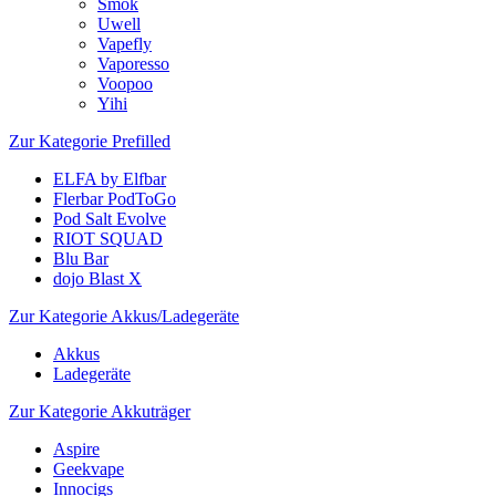
Smok
Uwell
Vapefly
Vaporesso
Voopoo
Yihi
Zur Kategorie Prefilled
ELFA by Elfbar
Flerbar PodToGo
Pod Salt Evolve
RIOT SQUAD
Blu Bar
dojo Blast X
Zur Kategorie Akkus/Ladegeräte
Akkus
Ladegeräte
Zur Kategorie Akkuträger
Aspire
Geekvape
Innocigs