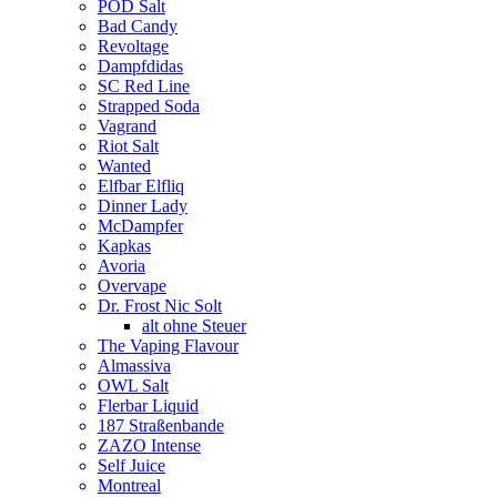
POD Salt
Bad Candy
Revoltage
Dampfdidas
SC Red Line
Strapped Soda
Vagrand
Riot Salt
Wanted
Elfbar Elfliq
Dinner Lady
McDampfer
Kapkas
Avoria
Overvape
Dr. Frost Nic Solt
alt ohne Steuer
The Vaping Flavour
Almassiva
OWL Salt
Flerbar Liquid
187 Straßenbande
ZAZO Intense
Self Juice
Montreal