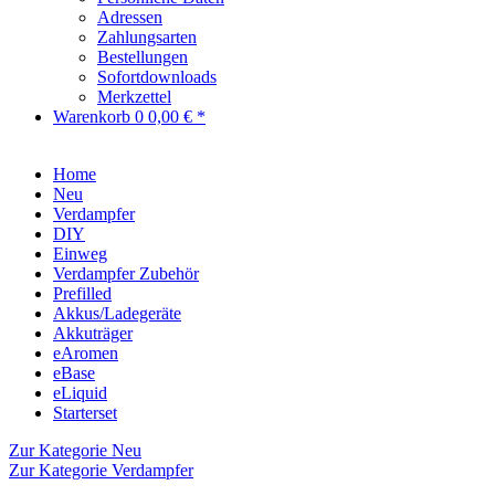
Adressen
Zahlungsarten
Bestellungen
Sofortdownloads
Merkzettel
Warenkorb
0
0,00 € *
Home
Neu
Verdampfer
DIY
Einweg
Verdampfer Zubehör
Prefilled
Akkus/Ladegeräte
Akkuträger
eAromen
eBase
eLiquid
Starterset
Zur Kategorie Neu
Zur Kategorie Verdampfer