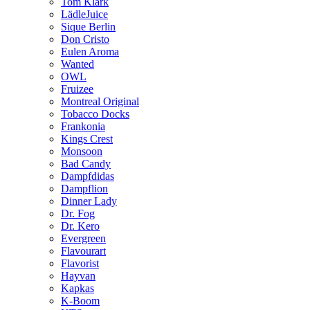
Tom Klark
LädleJuice
Sique Berlin
Don Cristo
Eulen Aroma
Wanted
OWL
Fruizee
Montreal Original
Tobacco Docks
Frankonia
Kings Crest
Monsoon
Bad Candy
Dampfdidas
Dampflion
Dinner Lady
Dr. Fog
Dr. Kero
Evergreen
Flavourart
Flavorist
Hayvan
Kapkas
K-Boom