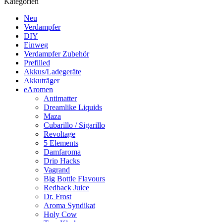
Kategorien
Neu
Verdampfer
DIY
Einweg
Verdampfer Zubehör
Prefilled
Akkus/Ladegeräte
Akkuträger
eAromen
Antimatter
Dreamlike Liquids
Maza
Cubarillo / Sigarillo
Revoltage
5 Elements
Damfaroma
Drip Hacks
Vagrand
Big Bottle Flavours
Redback Juice
Dr. Frost
Aroma Syndikat
Holy Cow