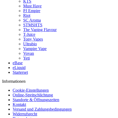
KTS
Must Have
PJ Empire
Riot
SC Aroma
STMSHTS
The Vaping Flavour
T-Juice
Tony Vapes
Ultrabio
Vampire Vape
Vovan
Yeti
eBase
eLiquid
Starterset
Informationen
Cookie-Einstellungen
Online-Streitschlichtung
Standorte & Öffnungszeiten
Kontakt
Versand und Zahlungsbedingungen
Widerrufsrecht