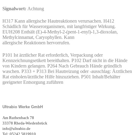
Signalwort:
Achtung
H317 Kann allergische Hautreaktionen verursachen. H412
Schädlich für Wasserorganismen, mit langfristiger Wirkung.
EUH208 Enthält (E)-4-Methyl-2-(pent-1-enyl)-1,3-dioxolan,
Methylcinnamat, Caryophyllen. Kann
allergische Reaktionen hervorrufen.
P101 Ist ärztlicher Rat erforderlich, Verpackung oder
Kennzeichnungsetikett bereithalten. P102 Darf nicht in die Hände
von Kindern gelangen. P264 Nach Gebrauch Hände gründlich
waschen. P333 + P313 Bei Hautreizung oder -ausschlag: Ärztlichen
Rat einholen/ärztliche Hilfe hinzuziehen. P501 Inhalt/Behälter
geeigneter Entsorgung zuführen
Ultrabio Werke GmbH
Am Ruthenbach 78
33378 Rheda-Wiedenbrück
info@ultrabio.de
Tel: 05242 5819910