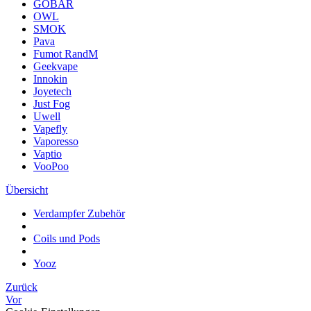
GOBAR
OWL
SMOK
Pava
Fumot RandM
Geekvape
Innokin
Joyetech
Just Fog
Uwell
Vapefly
Vaporesso
Vaptio
VooPoo
Übersicht
Verdampfer Zubehör
Coils und Pods
Yooz
Zurück
Vor