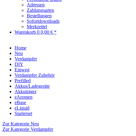
Adressen
Zahlungsarten
Bestellungen
Sofortdownloads
Merkzettel
Warenkorb
0
0,00 € *
Home
Neu
Verdampfer
DIY
Einweg
Verdampfer Zubehör
Prefilled
Akkus/Ladegeräte
Akkuträger
eAromen
eBase
eLiquid
Starterset
Zur Kategorie Neu
Zur Kategorie Verdampfer