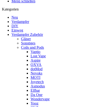
Menü schließen
Kategorien
Neu
Verdampfer
DIY
Einweg
Verdampfer Zubehör
Gläser
Sonstiges
Coils und Pods
Vaptio
Lost Vape
Aspire
OXVA
dotMod
Nevoks
MOTI
Joyetech
Asmodus
Elfbar
Da One
Wondervape
Yooz