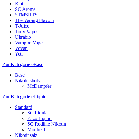
Riot
SC Aroma
STMSHTS
The Vaping Flavour
T-Juice
Tony Vapes
Ultrabio
Vampire Vape
Vovan
Yeti
Zur Kategorie eBase
Base
Nikotinshots
McDampfer
Zur Kategorie eLiquid
Standard
SC Liquid
Zazo Liquid
SC Redline Nikotin
Montreal
Nikotinsalz