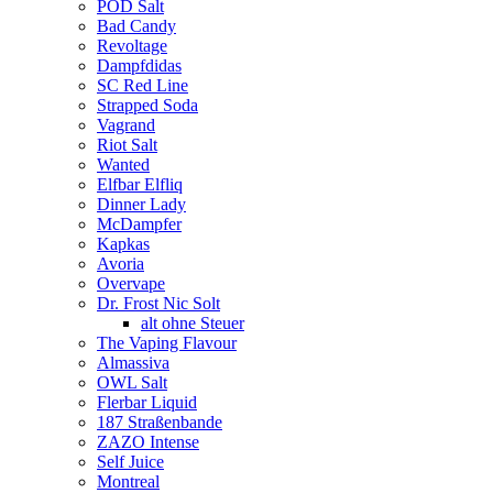
POD Salt
Bad Candy
Revoltage
Dampfdidas
SC Red Line
Strapped Soda
Vagrand
Riot Salt
Wanted
Elfbar Elfliq
Dinner Lady
McDampfer
Kapkas
Avoria
Overvape
Dr. Frost Nic Solt
alt ohne Steuer
The Vaping Flavour
Almassiva
OWL Salt
Flerbar Liquid
187 Straßenbande
ZAZO Intense
Self Juice
Montreal