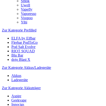
Smok
Uwell
Vapefly
Vaporesso
Voopoo
Yihi
Zur Kategorie Prefilled
ELFA by Elfbar
Flerbar PodToGo
Pod Salt Evolve
RIOT SQUAD
Blu Bar
dojo Blast X
Zur Kategorie Akkus/Ladegeräte
Akkus
Ladegeräte
Zur Kategorie Akkuträger
Aspire
Geekvape
Innocigs