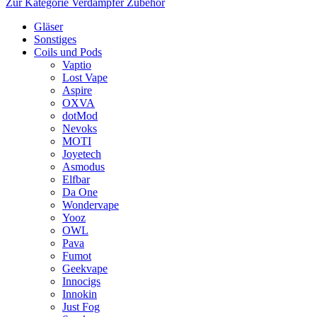
Zur Kategorie Verdampfer Zubehör
Gläser
Sonstiges
Coils und Pods
Vaptio
Lost Vape
Aspire
OXVA
dotMod
Nevoks
MOTI
Joyetech
Asmodus
Elfbar
Da One
Wondervape
Yooz
OWL
Pava
Fumot
Geekvape
Innocigs
Innokin
Just Fog