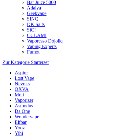
Bar Juice 5000
Adalya
Geekvape
SINQ
DK Salts
SiC!
CULAMI
Vaporesso Dojoliq
Vaping Experts
Fumot
Zur Kategorie Starterset
Aspire
Lost Vape
Nevoks
OXVA
Moti
Vaporizer
Asmodus
Da One
Wondervape
Elfbar
Yooz
Yihi