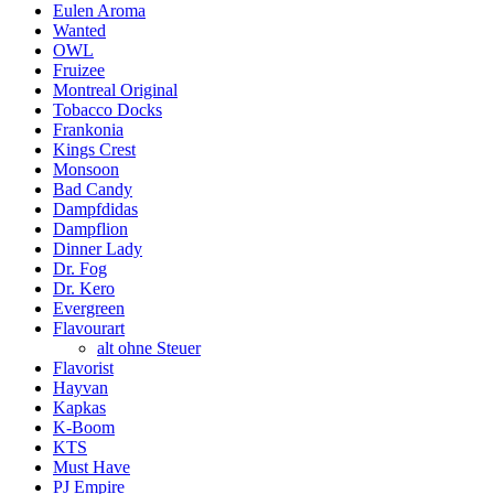
Eulen Aroma
Wanted
OWL
Fruizee
Montreal Original
Tobacco Docks
Frankonia
Kings Crest
Monsoon
Bad Candy
Dampfdidas
Dampflion
Dinner Lady
Dr. Fog
Dr. Kero
Evergreen
Flavourart
alt ohne Steuer
Flavorist
Hayvan
Kapkas
K-Boom
KTS
Must Have
PJ Empire