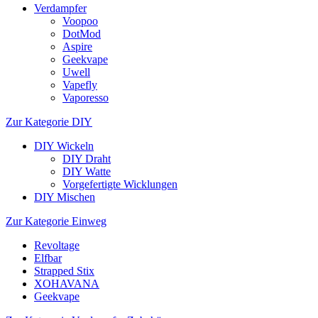
Verdampfer
Voopoo
DotMod
Aspire
Geekvape
Uwell
Vapefly
Vaporesso
Zur Kategorie DIY
DIY Wickeln
DIY Draht
DIY Watte
Vorgefertigte Wicklungen
DIY Mischen
Zur Kategorie Einweg
Revoltage
Elfbar
Strapped Stix
XOHAVANA
Geekvape