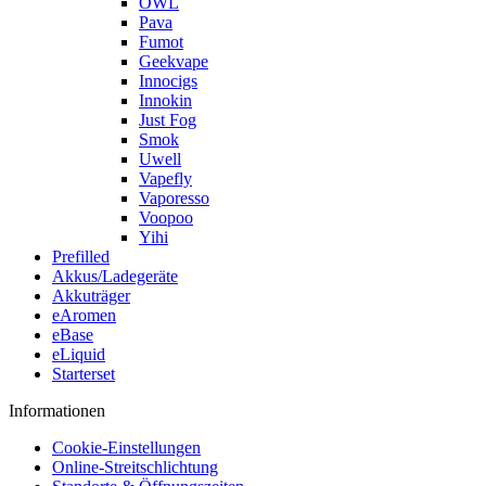
OWL
Pava
Fumot
Geekvape
Innocigs
Innokin
Just Fog
Smok
Uwell
Vapefly
Vaporesso
Voopoo
Yihi
Prefilled
Akkus/Ladegeräte
Akkuträger
eAromen
eBase
eLiquid
Starterset
Informationen
Cookie-Einstellungen
Online-Streitschlichtung