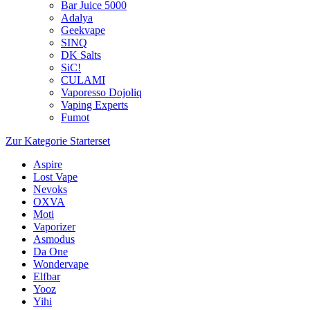
Bar Juice 5000
Adalya
Geekvape
SINQ
DK Salts
SiC!
CULAMI
Vaporesso Dojoliq
Vaping Experts
Fumot
Zur Kategorie Starterset
Aspire
Lost Vape
Nevoks
OXVA
Moti
Vaporizer
Asmodus
Da One
Wondervape
Elfbar
Yooz
Yihi