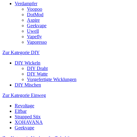
Verdampfer
Voopoo
DotMod
Aspire
Geekvape
Uwell
Vapefly
Vaporesso
Zur Kategorie DIY
DIY Wickeln
DIY Draht
DIY Watte
Vorgefertigte Wicklungen
DIY Mischen
Zur Kategorie Einweg
Revoltage
Elfbar
Strapped Stix
XOHAVANA
Geekvape