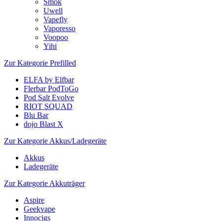
Smok
Uwell
Vapefly
Vaporesso
Voopoo
Yihi
Zur Kategorie Prefilled
ELFA by Elfbar
Flerbar PodToGo
Pod Salt Evolve
RIOT SQUAD
Blu Bar
dojo Blast X
Zur Kategorie Akkus/Ladegeräte
Akkus
Ladegeräte
Zur Kategorie Akkuträger
Aspire
Geekvape
Innocigs