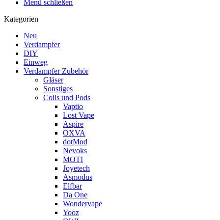
Menü schließen
Kategorien
Neu
Verdampfer
DIY
Einweg
Verdampfer Zubehör
Gläser
Sonstiges
Coils und Pods
Vaptio
Lost Vape
Aspire
OXVA
dotMod
Nevoks
MOTI
Joyetech
Asmodus
Elfbar
Da One
Wondervape
Yooz