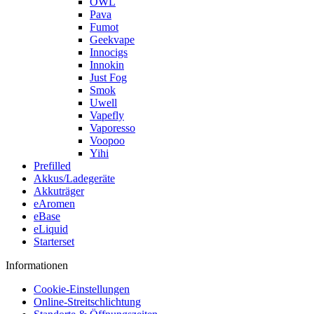
OWL
Pava
Fumot
Geekvape
Innocigs
Innokin
Just Fog
Smok
Uwell
Vapefly
Vaporesso
Voopoo
Yihi
Prefilled
Akkus/Ladegeräte
Akkuträger
eAromen
eBase
eLiquid
Starterset
Informationen
Cookie-Einstellungen
Online-Streitschlichtung