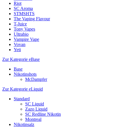
Riot
SC Aroma
STMSHTS
The Vaping Flavour
T-Juice
Tony Vapes
Ultrabio
Vampire Vape
Vovan
Yeti
Zur Kategorie eBase
Base
Nikotinshots
McDampfer
Zur Kategorie eLiquid
Standard
SC Liquid
Zazo Liquid
SC Redline Nikotin
Montreal
Nikotinsalz