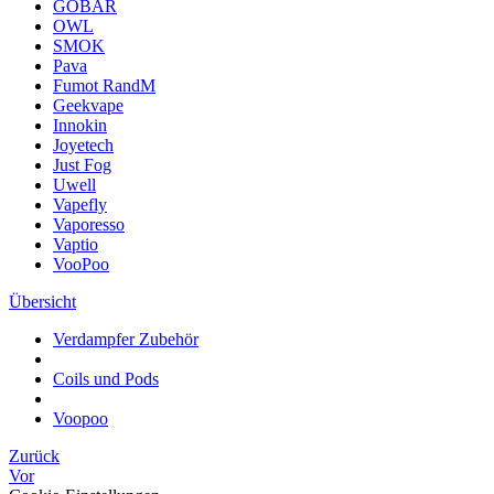
GOBAR
OWL
SMOK
Pava
Fumot RandM
Geekvape
Innokin
Joyetech
Just Fog
Uwell
Vapefly
Vaporesso
Vaptio
VooPoo
Übersicht
Verdampfer Zubehör
Coils und Pods
Voopoo
Zurück
Vor