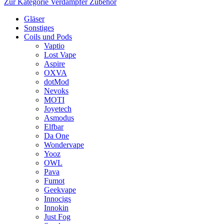
Zur Kategorie Verdampfer Zubehör
Gläser
Sonstiges
Coils und Pods
Vaptio
Lost Vape
Aspire
OXVA
dotMod
Nevoks
MOTI
Joyetech
Asmodus
Elfbar
Da One
Wondervape
Yooz
OWL
Pava
Fumot
Geekvape
Innocigs
Innokin
Just Fog