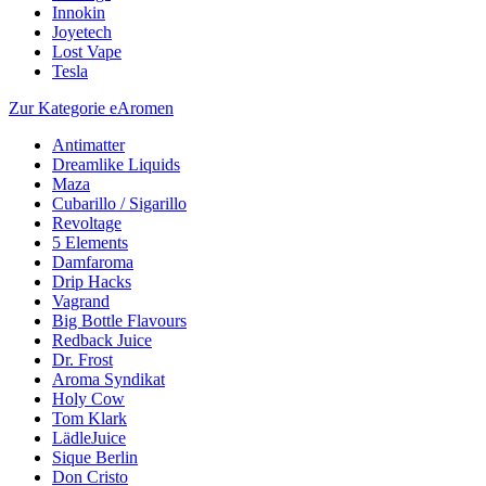
Innokin
Joyetech
Lost Vape
Tesla
Zur Kategorie eAromen
Antimatter
Dreamlike Liquids
Maza
Cubarillo / Sigarillo
Revoltage
5 Elements
Damfaroma
Drip Hacks
Vagrand
Big Bottle Flavours
Redback Juice
Dr. Frost
Aroma Syndikat
Holy Cow
Tom Klark
LädleJuice
Sique Berlin
Don Cristo