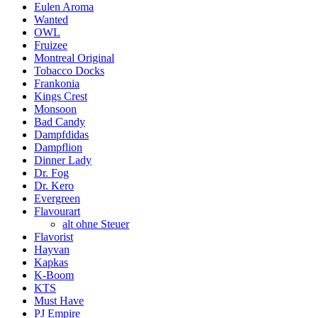
Eulen Aroma
Wanted
OWL
Fruizee
Montreal Original
Tobacco Docks
Frankonia
Kings Crest
Monsoon
Bad Candy
Dampfdidas
Dampflion
Dinner Lady
Dr. Fog
Dr. Kero
Evergreen
Flavourart
alt ohne Steuer
Flavorist
Hayvan
Kapkas
K-Boom
KTS
Must Have
PJ Empire