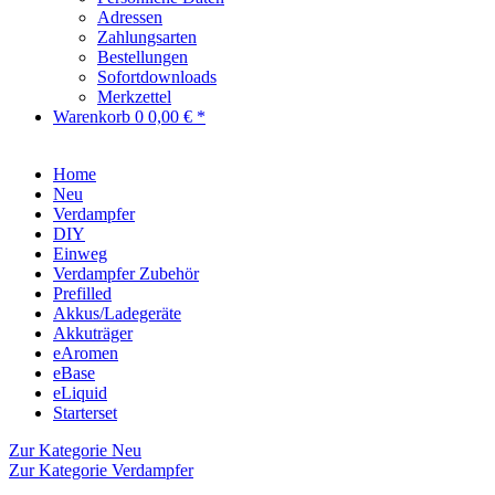
Adressen
Zahlungsarten
Bestellungen
Sofortdownloads
Merkzettel
Warenkorb
0
0,00 € *
Home
Neu
Verdampfer
DIY
Einweg
Verdampfer Zubehör
Prefilled
Akkus/Ladegeräte
Akkuträger
eAromen
eBase
eLiquid
Starterset
Zur Kategorie Neu
Zur Kategorie Verdampfer