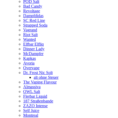
POD Salt
Bad Candy
Revoltage
Dampfdidas
SC Red Line
Strapped Soda
Vagrand
Riot Salt
Wanted
Elfbar Elfliq
Dinner Lady
McDampfer
Kapkas
Avoria
Overvape
Dr. Frost Nic Solt
alt ohne Steuer
The Vaping Flavour
Almassiva
OWL Salt
Flerbar Liquid
187 Straßenbande
ZAZO Intense
Self Juice
Montreal