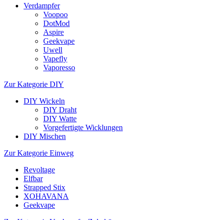
Verdampfer
Voopoo
DotMod
Aspire
Geekvape
Uwell
Vapefly
Vaporesso
Zur Kategorie DIY
DIY Wickeln
DIY Draht
DIY Watte
Vorgefertigte Wicklungen
DIY Mischen
Zur Kategorie Einweg
Revoltage
Elfbar
Strapped Stix
XOHAVANA
Geekvape