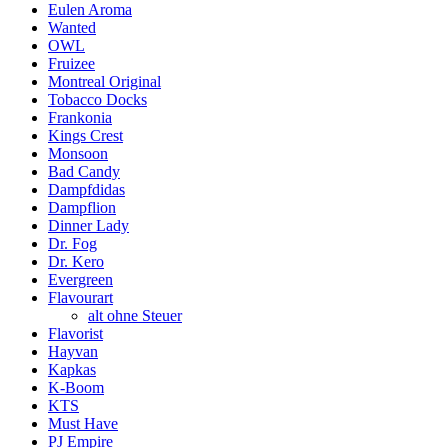
Eulen Aroma
Wanted
OWL
Fruizee
Montreal Original
Tobacco Docks
Frankonia
Kings Crest
Monsoon
Bad Candy
Dampfdidas
Dampflion
Dinner Lady
Dr. Fog
Dr. Kero
Evergreen
Flavourart
alt ohne Steuer
Flavorist
Hayvan
Kapkas
K-Boom
KTS
Must Have
PJ Empire