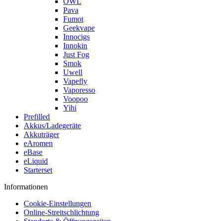
OWL
Pava
Fumot
Geekvape
Innocigs
Innokin
Just Fog
Smok
Uwell
Vapefly
Vaporesso
Voopoo
Yihi
Prefilled
Akkus/Ladegeräte
Akkuträger
eAromen
eBase
eLiquid
Starterset
Informationen
Cookie-Einstellungen
Online-Streitschlichtung