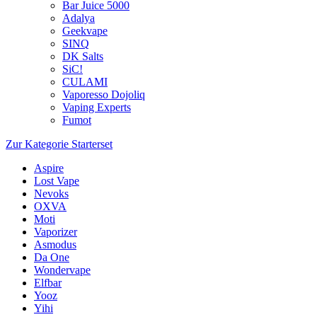
Bar Juice 5000
Adalya
Geekvape
SINQ
DK Salts
SiC!
CULAMI
Vaporesso Dojoliq
Vaping Experts
Fumot
Zur Kategorie Starterset
Aspire
Lost Vape
Nevoks
OXVA
Moti
Vaporizer
Asmodus
Da One
Wondervape
Elfbar
Yooz
Yihi