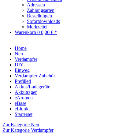
Adressen
Zahlungsarten
Bestellungen
Sofortdownloads
Merkzettel
Warenkorb
0
0,00 € *
Home
Neu
Verdampfer
DIY
Einweg
Verdampfer Zubehör
Prefilled
Akkus/Ladegeräte
Akkuträger
eAromen
eBase
eLiquid
Starterset
Zur Kategorie Neu
Zur Kategorie Verdampfer