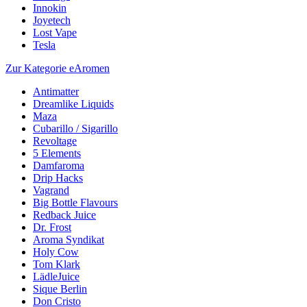
Innokin
Joyetech
Lost Vape
Tesla
Zur Kategorie eAromen
Antimatter
Dreamlike Liquids
Maza
Cubarillo / Sigarillo
Revoltage
5 Elements
Damfaroma
Drip Hacks
Vagrand
Big Bottle Flavours
Redback Juice
Dr. Frost
Aroma Syndikat
Holy Cow
Tom Klark
LädleJuice
Sique Berlin
Don Cristo