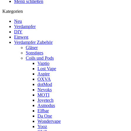
Menü schließen
Kategorien
Neu
Verdampfer
DIY
Einweg
Verdampfer Zubehör
Gläser
Sonstiges
Coils und Pods
Vaptio
Lost Vape
Aspire
OXVA
dotMod
Nevoks
MOTI
Joyetech
Asmodus
Elfbar
Da One
Wondervape
Yooz