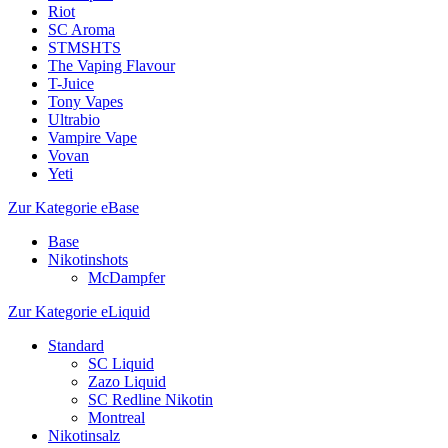
Riot
SC Aroma
STMSHTS
The Vaping Flavour
T-Juice
Tony Vapes
Ultrabio
Vampire Vape
Vovan
Yeti
Zur Kategorie eBase
Base
Nikotinshots
McDampfer
Zur Kategorie eLiquid
Standard
SC Liquid
Zazo Liquid
SC Redline Nikotin
Montreal
Nikotinsalz