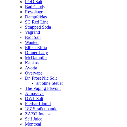
POD Salt
Bad Candy
Revoltage
Dampfdidas
SC Red Line
Strapped Soda
Vagrand
Riot Salt
Wanted
Elfbar Elfliq
Dinner Lady
McDampfer
Kapkas
Avoria
Overvape
Dr. Frost Nic Solt
alt ohne Steuer
The Vaping Flavour
Almassiva
OWL Salt
Flerbar Liquid
187 Straßenbande
ZAZO Intense
Self Juice
Montreal