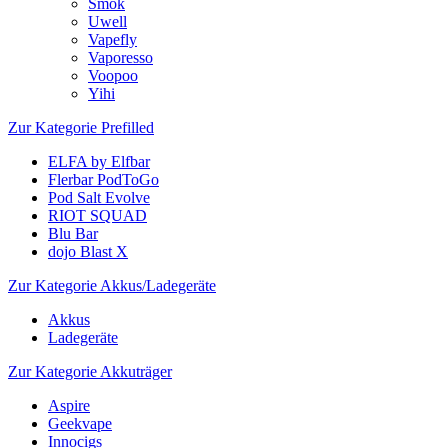
Smok
Uwell
Vapefly
Vaporesso
Voopoo
Yihi
Zur Kategorie Prefilled
ELFA by Elfbar
Flerbar PodToGo
Pod Salt Evolve
RIOT SQUAD
Blu Bar
dojo Blast X
Zur Kategorie Akkus/Ladegeräte
Akkus
Ladegeräte
Zur Kategorie Akkuträger
Aspire
Geekvape
Innocigs