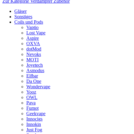
Zur Kategorie Verdampfer Zubehör
Gläser
Sonstiges
Coils und Pods
Vaptio
Lost Vape
Aspire
OXVA
dotMod
Nevoks
MOTI
Joyetech
Asmodus
Elfbar
Da One
Wondervape
Yooz
OWL
Pava
Fumot
Geekvape
Innocigs
Innokin
Just Fog