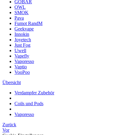
GOBAR
OWL
SMOK
Pava
Fumot RandM
Geekvape
Innokin
Joyetech
Just Fog
Uwell
Vapefly
Vaporesso
Vaptio
VooPoo
Übersicht
Verdampfer Zubehör
Coils und Pods
Vaporesso
Zurück
Vor