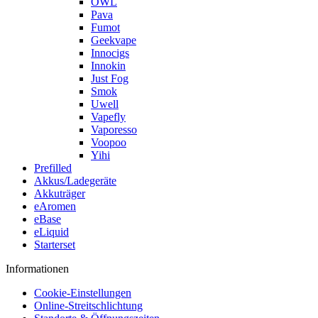
OWL
Pava
Fumot
Geekvape
Innocigs
Innokin
Just Fog
Smok
Uwell
Vapefly
Vaporesso
Voopoo
Yihi
Prefilled
Akkus/Ladegeräte
Akkuträger
eAromen
eBase
eLiquid
Starterset
Informationen
Cookie-Einstellungen
Online-Streitschlichtung