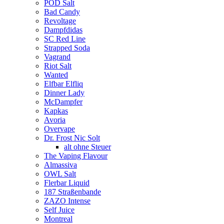
POD Salt
Bad Candy
Revoltage
Dampfdidas
SC Red Line
Strapped Soda
Vagrand
Riot Salt
Wanted
Elfbar Elfliq
Dinner Lady
McDampfer
Kapkas
Avoria
Overvape
Dr. Frost Nic Solt
alt ohne Steuer
The Vaping Flavour
Almassiva
OWL Salt
Flerbar Liquid
187 Straßenbande
ZAZO Intense
Self Juice
Montreal