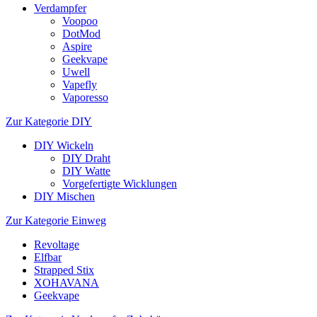
Verdampfer
Voopoo
DotMod
Aspire
Geekvape
Uwell
Vapefly
Vaporesso
Zur Kategorie DIY
DIY Wickeln
DIY Draht
DIY Watte
Vorgefertigte Wicklungen
DIY Mischen
Zur Kategorie Einweg
Revoltage
Elfbar
Strapped Stix
XOHAVANA
Geekvape