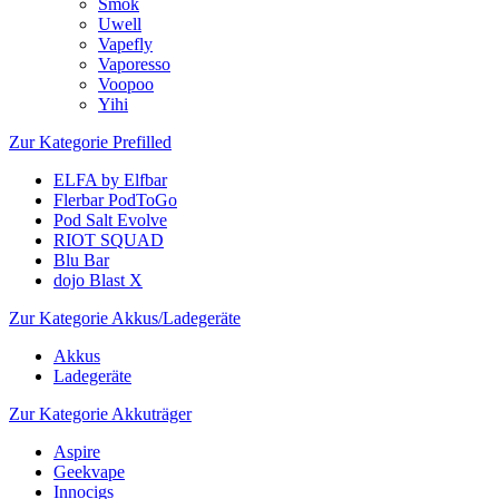
Smok
Uwell
Vapefly
Vaporesso
Voopoo
Yihi
Zur Kategorie Prefilled
ELFA by Elfbar
Flerbar PodToGo
Pod Salt Evolve
RIOT SQUAD
Blu Bar
dojo Blast X
Zur Kategorie Akkus/Ladegeräte
Akkus
Ladegeräte
Zur Kategorie Akkuträger
Aspire
Geekvape
Innocigs