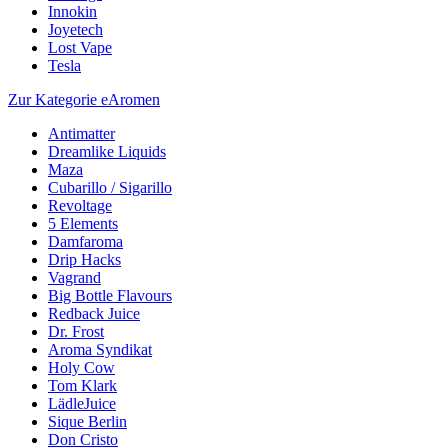
Innokin
Joyetech
Lost Vape
Tesla
Zur Kategorie eAromen
Antimatter
Dreamlike Liquids
Maza
Cubarillo / Sigarillo
Revoltage
5 Elements
Damfaroma
Drip Hacks
Vagrand
Big Bottle Flavours
Redback Juice
Dr. Frost
Aroma Syndikat
Holy Cow
Tom Klark
LädleJuice
Sique Berlin
Don Cristo