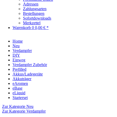
Adressen
Zahlungsarten
Bestellungen
Sofortdownloads
Merkzettel
Warenkorb
0
0,00 € *
Home
Neu
Verdampfer
DIY
Einweg
Verdampfer Zubehör
Prefilled
Akkus/Ladegeräte
Akkuträger
eAromen
eBase
eLiquid
Starterset
Zur Kategorie Neu
Zur Kategorie Verdampfer