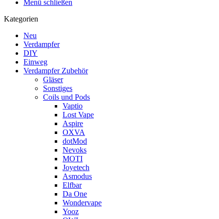
Menü schließen
Kategorien
Neu
Verdampfer
DIY
Einweg
Verdampfer Zubehör
Gläser
Sonstiges
Coils und Pods
Vaptio
Lost Vape
Aspire
OXVA
dotMod
Nevoks
MOTI
Joyetech
Asmodus
Elfbar
Da One
Wondervape
Yooz