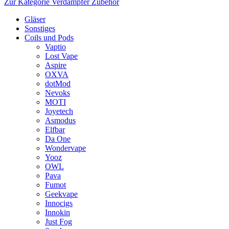
Zur Kategorie Verdampfer Zubehör
Gläser
Sonstiges
Coils und Pods
Vaptio
Lost Vape
Aspire
OXVA
dotMod
Nevoks
MOTI
Joyetech
Asmodus
Elfbar
Da One
Wondervape
Yooz
OWL
Pava
Fumot
Geekvape
Innocigs
Innokin
Just Fog