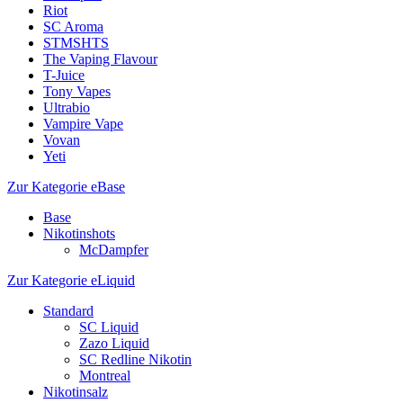
Riot
SC Aroma
STMSHTS
The Vaping Flavour
T-Juice
Tony Vapes
Ultrabio
Vampire Vape
Vovan
Yeti
Zur Kategorie eBase
Base
Nikotinshots
McDampfer
Zur Kategorie eLiquid
Standard
SC Liquid
Zazo Liquid
SC Redline Nikotin
Montreal
Nikotinsalz