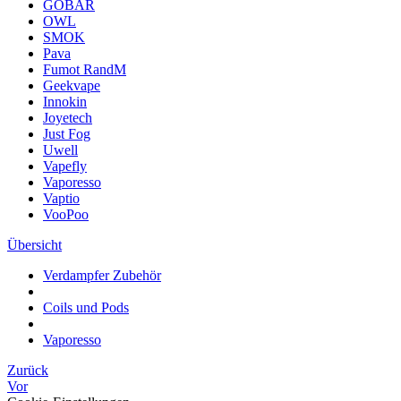
GOBAR
OWL
SMOK
Pava
Fumot RandM
Geekvape
Innokin
Joyetech
Just Fog
Uwell
Vapefly
Vaporesso
Vaptio
VooPoo
Übersicht
Verdampfer Zubehör
Coils und Pods
Vaporesso
Zurück
Vor