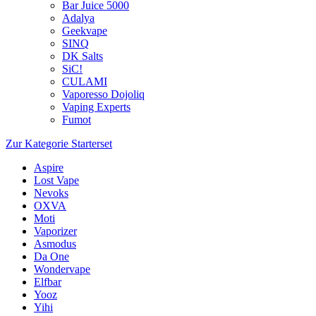
Bar Juice 5000
Adalya
Geekvape
SINQ
DK Salts
SiC!
CULAMI
Vaporesso Dojoliq
Vaping Experts
Fumot
Zur Kategorie Starterset
Aspire
Lost Vape
Nevoks
OXVA
Moti
Vaporizer
Asmodus
Da One
Wondervape
Elfbar
Yooz
Yihi