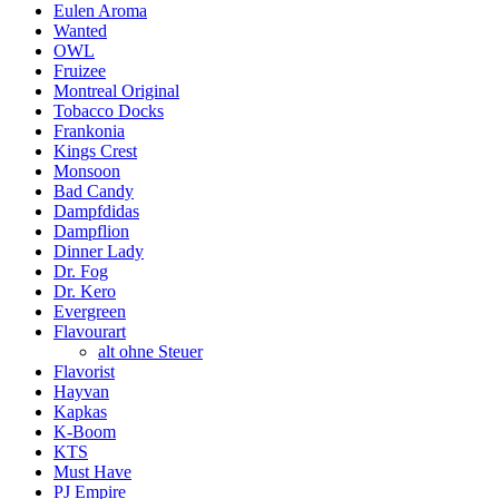
Eulen Aroma
Wanted
OWL
Fruizee
Montreal Original
Tobacco Docks
Frankonia
Kings Crest
Monsoon
Bad Candy
Dampfdidas
Dampflion
Dinner Lady
Dr. Fog
Dr. Kero
Evergreen
Flavourart
alt ohne Steuer
Flavorist
Hayvan
Kapkas
K-Boom
KTS
Must Have
PJ Empire