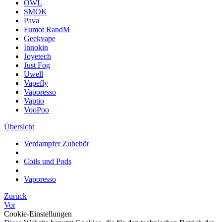
OWL
SMOK
Pava
Fumot RandM
Geekvape
Innokin
Joyetech
Just Fog
Uwell
Vapefly
Vaporesso
Vaptio
VooPoo
Übersicht
Verdampfer Zubehör
Coils und Pods
Vaporesso
Zurück
Vor
Cookie-Einstellungen