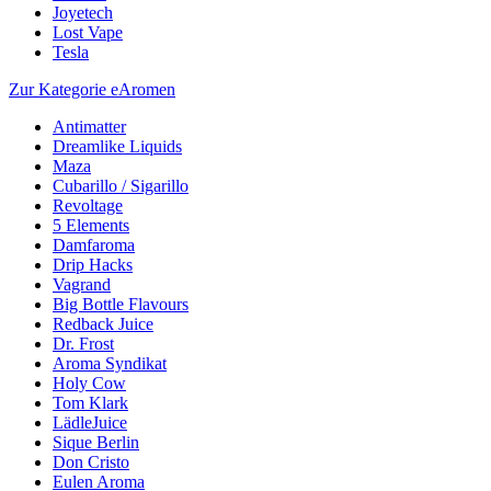
Joyetech
Lost Vape
Tesla
Zur Kategorie eAromen
Antimatter
Dreamlike Liquids
Maza
Cubarillo / Sigarillo
Revoltage
5 Elements
Damfaroma
Drip Hacks
Vagrand
Big Bottle Flavours
Redback Juice
Dr. Frost
Aroma Syndikat
Holy Cow
Tom Klark
LädleJuice
Sique Berlin
Don Cristo
Eulen Aroma