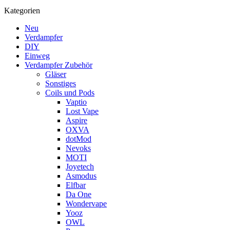
Kategorien
Neu
Verdampfer
DIY
Einweg
Verdampfer Zubehör
Gläser
Sonstiges
Coils und Pods
Vaptio
Lost Vape
Aspire
OXVA
dotMod
Nevoks
MOTI
Joyetech
Asmodus
Elfbar
Da One
Wondervape
Yooz
OWL