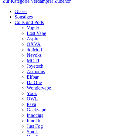
Zur Kategorie Verdampfer Zubehör
Gläser
Sonstiges
Coils und Pods
Vaptio
Lost Vape
Aspire
OXVA
dotMod
Nevoks
MOTI
Joyetech
Asmodus
Elfbar
Da One
Wondervape
Yooz
OWL
Pava
Geekvape
Innocigs
Innokin
Just Fog
Smok