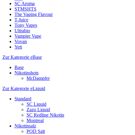
SC Aroma
STMSHTS
The Vaping Flavour
T-Juice
Tony Vapes
Ultrabio
Vampire Vape
Vovan
Yeti
Zur Kategorie eBase
Base
Nikotinshots
McDampfer
Zur Kategorie eLiquid
Standard
SC Liquid
Zazo Liquid
SC Redline Nikotin
Montreal
Nikotinsalz
POD Salt