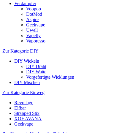
Verdampfer
Voopoo
DotMod
Aspire
Geekvape
Uwell
Vapefly
Vaporesso
Zur Kategorie DIY
DIY Wickeln
DIY Draht
DIY Watte
Vorgefertigte Wicklungen
DIY Mischen
Zur Kategorie Einweg
Revoltage
Elfbar
Strapped Stix
XOHAVANA
Geekvape