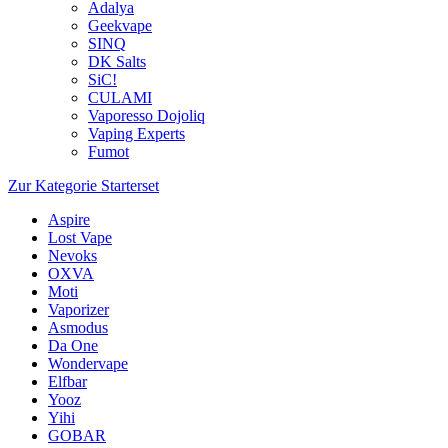
Adalya
Geekvape
SINQ
DK Salts
SiC!
CULAMI
Vaporesso Dojoliq
Vaping Experts
Fumot
Zur Kategorie Starterset
Aspire
Lost Vape
Nevoks
OXVA
Moti
Vaporizer
Asmodus
Da One
Wondervape
Elfbar
Yooz
Yihi
GOBAR