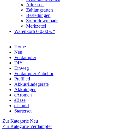
Adressen
Zahlungsarten
Bestellungen
Sofortdownloads
Merkzettel
Warenkorb
0
0,00 € *
Home
Neu
Verdampfer
DIY
Einweg
Verdampfer Zubehör
Prefilled
Akkus/Ladegeräte
Akkuträger
eAromen
eBase
eLiquid
Starterset
Zur Kategorie Neu
Zur Kategorie Verdampfer