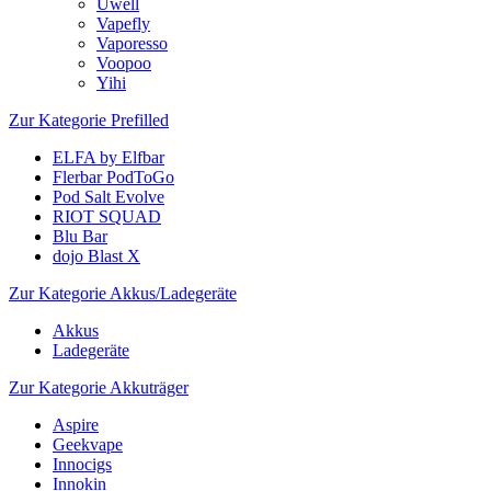
Uwell
Vapefly
Vaporesso
Voopoo
Yihi
Zur Kategorie Prefilled
ELFA by Elfbar
Flerbar PodToGo
Pod Salt Evolve
RIOT SQUAD
Blu Bar
dojo Blast X
Zur Kategorie Akkus/Ladegeräte
Akkus
Ladegeräte
Zur Kategorie Akkuträger
Aspire
Geekvape
Innocigs
Innokin