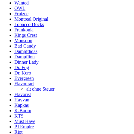
Wanted
OWL
Fruizee
Montreal Original
Tobacco Docks
Frankonia
Kings Crest
Monsoon
Bad Candy
Dampfdidas
Dampflion
Dinner Lady
Dr. Fog
Dr. Kero
Evergreen
Flavourart
alt ohne Steuer
Flavorist
Hayvan
Kapkas
K-Boom
KTS
Must Have
PJ Empire
Riot