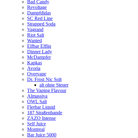
Bad Candy
Revoltage
Dampfdidas
SC Red Line
Strapped Soda
Vagrand
Riot Salt
Wanted
Elfbar Elfliq
Dinner Lady
McDampfer
Kapkas
Avoria
Overvape
Dr. Frost Nic Solt
alt ohne Steuer
The Vaping Flavour
Almassiva
OWL Salt
Flerbar Liquid
187 Straßenbande
ZAZO Intense
Self Juice
Montreal
Bar Juice 5000