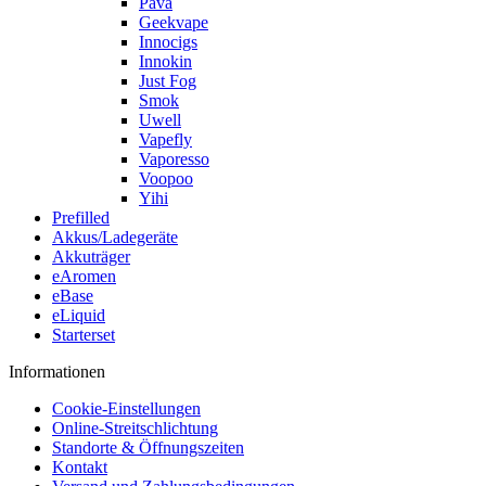
Pava
Geekvape
Innocigs
Innokin
Just Fog
Smok
Uwell
Vapefly
Vaporesso
Voopoo
Yihi
Prefilled
Akkus/Ladegeräte
Akkuträger
eAromen
eBase
eLiquid
Starterset
Informationen
Cookie-Einstellungen
Online-Streitschlichtung
Standorte & Öffnungszeiten
Kontakt