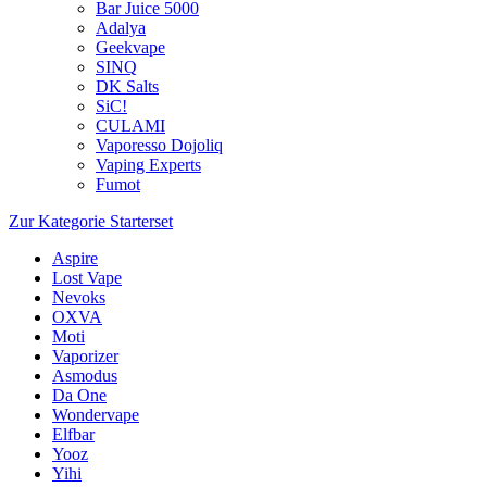
Bar Juice 5000
Adalya
Geekvape
SINQ
DK Salts
SiC!
CULAMI
Vaporesso Dojoliq
Vaping Experts
Fumot
Zur Kategorie Starterset
Aspire
Lost Vape
Nevoks
OXVA
Moti
Vaporizer
Asmodus
Da One
Wondervape
Elfbar
Yooz
Yihi