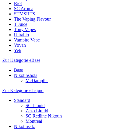
Riot
SC Aroma
STMSHTS
The Vaping Flavour
T-Juice
Tony Vapes
Ultrabio
Vampire Vape
Vovan
Yeti
Zur Kategorie eBase
Base
Nikotinshots
McDampfer
Zur Kategorie eLiquid
Standard
SC Liquid
Zazo Liquid
SC Redline Nikotin
Montreal
Nikotinsalz