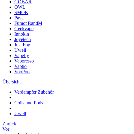
GOBAR
OWL
SMOK
Pava
Fumot RandM
Geekvape
Innokin
Joyetech
Just Fog
Uwell
Vapefly
Vaporesso
Vaptio
VooPoo
Übersicht
Verdampfer Zubehör
Coils und Pods
Uwell
Zurück
Vor