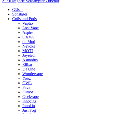
Zur Kategorie Verdampfer Zubehör
Gläser
Sonstiges
Coils und Pods
Vaptio
Lost Vape
Aspire
OXVA
dotMod
Nevoks
MOTI
Joyetech
Asmodus
Elfbar
Da One
Wondervape
Yooz
OWL
Pava
Fumot
Geekvape
Innocigs
Innokin
Just Fog