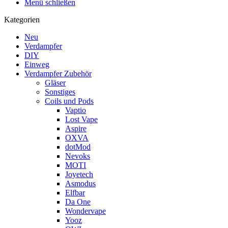
Menü schließen
Kategorien
Neu
Verdampfer
DIY
Einweg
Verdampfer Zubehör
Gläser
Sonstiges
Coils und Pods
Vaptio
Lost Vape
Aspire
OXVA
dotMod
Nevoks
MOTI
Joyetech
Asmodus
Elfbar
Da One
Wondervape
Yooz