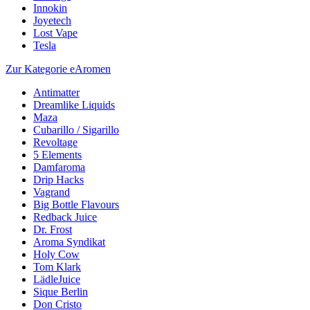
Innokin
Joyetech
Lost Vape
Tesla
Zur Kategorie eAromen
Antimatter
Dreamlike Liquids
Maza
Cubarillo / Sigarillo
Revoltage
5 Elements
Damfaroma
Drip Hacks
Vagrand
Big Bottle Flavours
Redback Juice
Dr. Frost
Aroma Syndikat
Holy Cow
Tom Klark
LädleJuice
Sique Berlin
Don Cristo