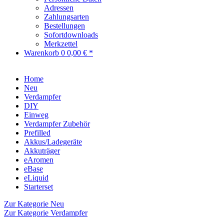
Adressen
Zahlungsarten
Bestellungen
Sofortdownloads
Merkzettel
Warenkorb
0
0,00 € *
Home
Neu
Verdampfer
DIY
Einweg
Verdampfer Zubehör
Prefilled
Akkus/Ladegeräte
Akkuträger
eAromen
eBase
eLiquid
Starterset
Zur Kategorie Neu
Zur Kategorie Verdampfer