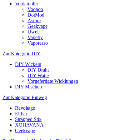
Verdampfer
Voopoo
DotMod
Aspire
Geekvape
Uwell
Vapefly
Vaporesso
Zur Kategorie DIY
DIY Wickeln
DIY Draht
DIY Watte
Vorgefertigte Wicklungen
DIY Mischen
Zur Kategorie Einweg
Revoltage
Elfbar
Strapped Stix
XOHAVANA
Geekvape