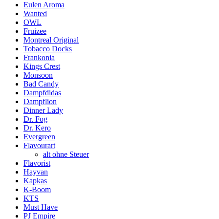
Eulen Aroma
Wanted
OWL
Fruizee
Montreal Original
Tobacco Docks
Frankonia
Kings Crest
Monsoon
Bad Candy
Dampfdidas
Dampflion
Dinner Lady
Dr. Fog
Dr. Kero
Evergreen
Flavourart
alt ohne Steuer
Flavorist
Hayvan
Kapkas
K-Boom
KTS
Must Have
PJ Empire