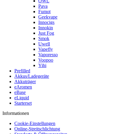
OWL
Pava
Fumot
Geekvape
Innocigs
Innokin
Just Fog
Smok
Uwell
Vapefly
Vaporesso
Voopoo
Yihi
Prefilled
Akkus/Ladegeräte
Akkuträger
eAromen
eBase
eLiquid
Starterset
Informationen
Cookie-Einstellungen
Online-Streitschlichtung