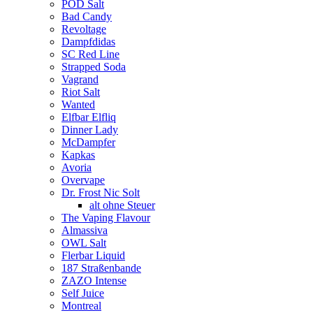
POD Salt
Bad Candy
Revoltage
Dampfdidas
SC Red Line
Strapped Soda
Vagrand
Riot Salt
Wanted
Elfbar Elfliq
Dinner Lady
McDampfer
Kapkas
Avoria
Overvape
Dr. Frost Nic Solt
alt ohne Steuer
The Vaping Flavour
Almassiva
OWL Salt
Flerbar Liquid
187 Straßenbande
ZAZO Intense
Self Juice
Montreal