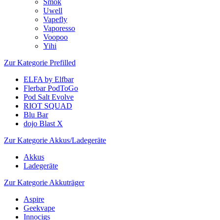
Smok
Uwell
Vapefly
Vaporesso
Voopoo
Yihi
Zur Kategorie Prefilled
ELFA by Elfbar
Flerbar PodToGo
Pod Salt Evolve
RIOT SQUAD
Blu Bar
dojo Blast X
Zur Kategorie Akkus/Ladegeräte
Akkus
Ladegeräte
Zur Kategorie Akkuträger
Aspire
Geekvape
Innocigs