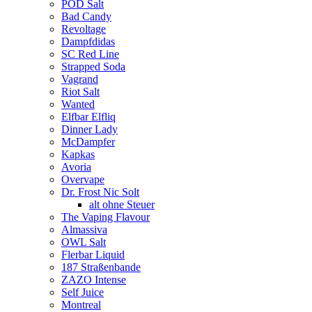
POD Salt
Bad Candy
Revoltage
Dampfdidas
SC Red Line
Strapped Soda
Vagrand
Riot Salt
Wanted
Elfbar Elfliq
Dinner Lady
McDampfer
Kapkas
Avoria
Overvape
Dr. Frost Nic Solt
alt ohne Steuer
The Vaping Flavour
Almassiva
OWL Salt
Flerbar Liquid
187 Straßenbande
ZAZO Intense
Self Juice
Montreal