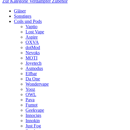
Zur Kategorie Verdampfer Zubehör
Gläser
Sonstiges
Coils und Pods
Vaptio
Lost Vape
Aspire
OXVA
dotMod
Nevoks
MOTI
Joyetech
Asmodus
Elfbar
Da One
Wondervape
Yooz
OWL
Pava
Fumot
Geekvape
Innocigs
Innokin
Just Fog