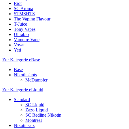
Riot
SC Aroma
STMSHTS
The Vaping Flavour
T-Juice
Tony Vapes
Ultrabio
Vampire Vape
Vovan
Yeti
Zur Kategorie eBase
Base
Nikotinshots
McDampfer
Zur Kategorie eLiquid
Standard
SC Liquid
Zazo Liquid
SC Redline Nikotin
Montreal
Nikotinsalz