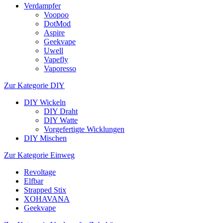
Verdampfer
Voopoo
DotMod
Aspire
Geekvape
Uwell
Vapefly
Vaporesso
Zur Kategorie DIY
DIY Wickeln
DIY Draht
DIY Watte
Vorgefertigte Wicklungen
DIY Mischen
Zur Kategorie Einweg
Revoltage
Elfbar
Strapped Stix
XOHAVANA
Geekvape