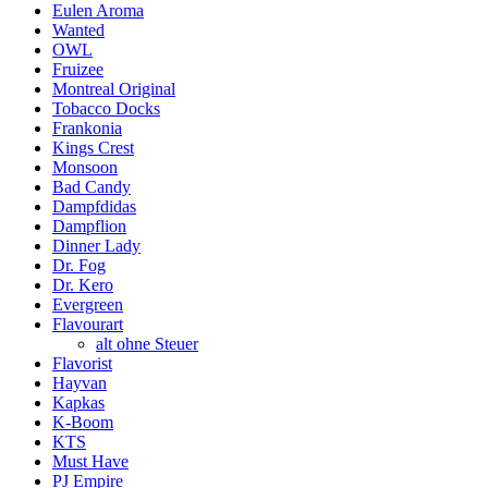
Eulen Aroma
Wanted
OWL
Fruizee
Montreal Original
Tobacco Docks
Frankonia
Kings Crest
Monsoon
Bad Candy
Dampfdidas
Dampflion
Dinner Lady
Dr. Fog
Dr. Kero
Evergreen
Flavourart
alt ohne Steuer
Flavorist
Hayvan
Kapkas
K-Boom
KTS
Must Have
PJ Empire