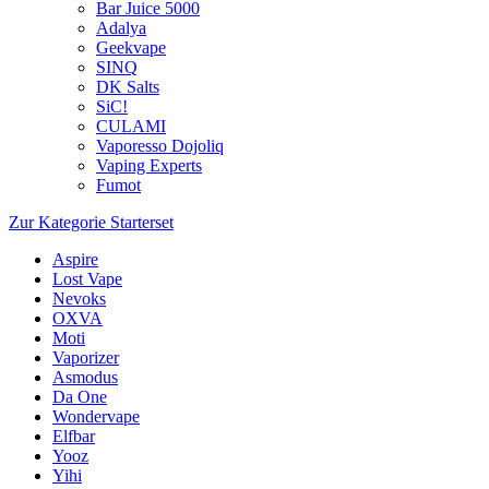
Bar Juice 5000
Adalya
Geekvape
SINQ
DK Salts
SiC!
CULAMI
Vaporesso Dojoliq
Vaping Experts
Fumot
Zur Kategorie Starterset
Aspire
Lost Vape
Nevoks
OXVA
Moti
Vaporizer
Asmodus
Da One
Wondervape
Elfbar
Yooz
Yihi