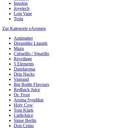
Innokin
Joyetech
Lost Vape
Tesla
Zur Kategorie eAromen
Antimatter
Dreamlike Liquids
Maza
Cubarillo / Sigarillo
Revoltage
5 Elements
Damfaroma
Drip Hacks
Vagrand
Big Bottle Flavours
Redback Juice
Dr. Frost
Aroma Syndikat
Holy Cow
Tom Klark
LädleJuice
Sique Berlin
Don Cristo