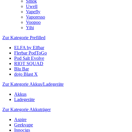
Smok
Uwell
Vapefly
Vaporesso
Voopoo
Yihi
Zur Kategorie Prefilled
ELFA by Elfbar
Flerbar PodToGo
Pod Salt Evolve
RIOT SQUAD
Blu Bar
dojo Blast X
Zur Kategorie Akkus/Ladegeräte
Akkus
Ladegeräte
Zur Kategorie Akkuträger
Aspire
Geekvape
Innocigs