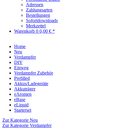
Adressen
Zahlungsarten
Bestellungen
Sofortdownloads
Merkzettel
Warenkorb
0
0,00 € *
Home
Neu
Verdampfer
DIY
Einweg
Verdampfer Zubehör
Prefilled
Akkus/Ladegeräte
Akkuträger
eAromen
eBase
eLiquid
Starterset
Zur Kategorie Neu
Zur Kategorie Verdampfer