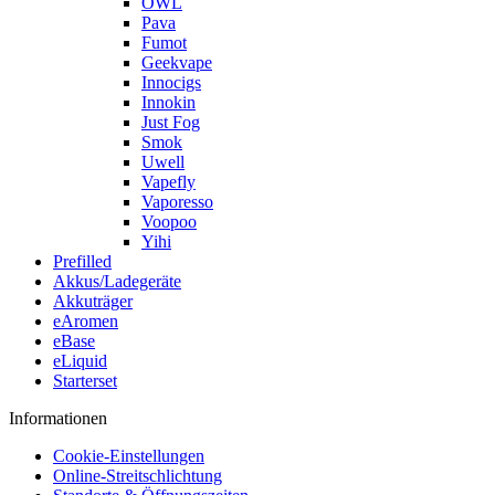
OWL
Pava
Fumot
Geekvape
Innocigs
Innokin
Just Fog
Smok
Uwell
Vapefly
Vaporesso
Voopoo
Yihi
Prefilled
Akkus/Ladegeräte
Akkuträger
eAromen
eBase
eLiquid
Starterset
Informationen
Cookie-Einstellungen
Online-Streitschlichtung