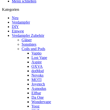
Menü schließen
Kategorien
Neu
Verdampfer
DIY
Einweg
Verdampfer Zubehör
Gläser
Sonstiges
Coils und Pods
Vaptio
Lost Vape
Aspire
OXVA
dotMod
Nevoks
MOTI
Joyetech
Asmodus
Elfbar
Da One
Wondervape
Yooz