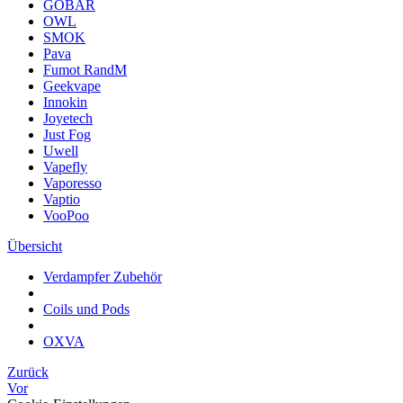
GOBAR
OWL
SMOK
Pava
Fumot RandM
Geekvape
Innokin
Joyetech
Just Fog
Uwell
Vapefly
Vaporesso
Vaptio
VooPoo
Übersicht
Verdampfer Zubehör
Coils und Pods
OXVA
Zurück
Vor