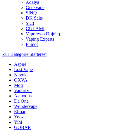
Adalya
Geekvape
SINQ
DK Salts
SiC!
CULAMI
Vaporesso Dojoliq
Vaping Experts
Fumot
Zur Kategorie Starterset
Aspire
Lost Vape
Nevoks
OXVA
Moti
Vaporizer
Asmodus
Da One
Wondervape
Elfbar
Yooz
Yihi
GOBAR