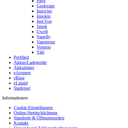
Pava
Geekvape
Innocigs
Innokin
Just Fog
Smok
Uwell
Vapefly
Vaporesso
Voopoo
Yihi
Prefilled
Akkus/Ladegeräte
Akkuträger
eAromen
eBase
eLiquid
Starterset
Informationen
Cookie-Einstellungen
Online-Streitschlichtung
Standorte & Öffnungszeiten
Kontakt