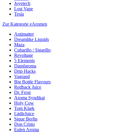
Joyetech
Lost Vape
Tesla
Zur Kategorie eAromen
Antimatter
Dreamlike Liquids
Maza
Cubarillo / Sigarillo
Revoltage
5 Elements
Damfaroma
Drip Hacks
Vagrand
Big Bottle Flavours
Redback Juice
Dr. Frost
Aroma Syndikat
Holy Cow
Tom Klark
LädleJuice
Sique Berlin
Don Cristo
Eulen Aroma