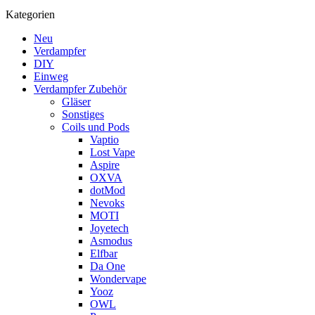
Kategorien
Neu
Verdampfer
DIY
Einweg
Verdampfer Zubehör
Gläser
Sonstiges
Coils und Pods
Vaptio
Lost Vape
Aspire
OXVA
dotMod
Nevoks
MOTI
Joyetech
Asmodus
Elfbar
Da One
Wondervape
Yooz
OWL