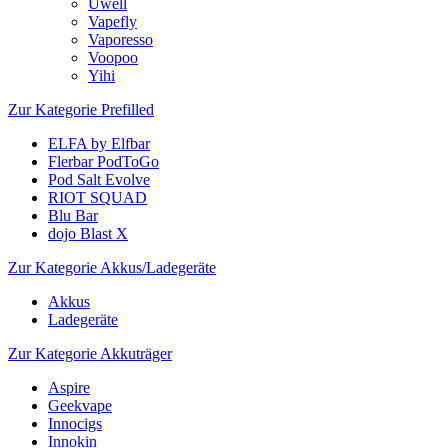
Uwell
Vapefly
Vaporesso
Voopoo
Yihi
Zur Kategorie Prefilled
ELFA by Elfbar
Flerbar PodToGo
Pod Salt Evolve
RIOT SQUAD
Blu Bar
dojo Blast X
Zur Kategorie Akkus/Ladegeräte
Akkus
Ladegeräte
Zur Kategorie Akkuträger
Aspire
Geekvape
Innocigs
Innokin