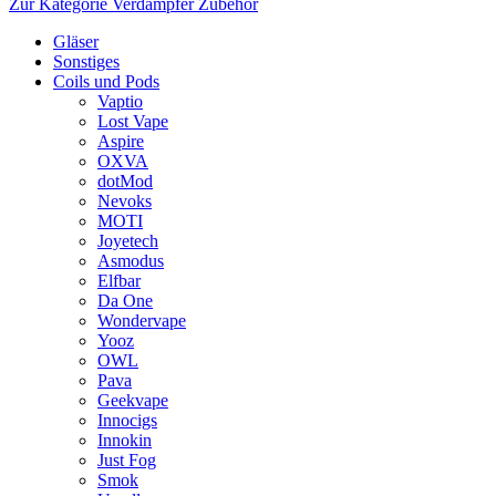
Zur Kategorie Verdampfer Zubehör
Gläser
Sonstiges
Coils und Pods
Vaptio
Lost Vape
Aspire
OXVA
dotMod
Nevoks
MOTI
Joyetech
Asmodus
Elfbar
Da One
Wondervape
Yooz
OWL
Pava
Geekvape
Innocigs
Innokin
Just Fog
Smok