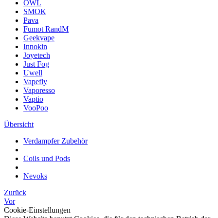
OWL
SMOK
Pava
Fumot RandM
Geekvape
Innokin
Joyetech
Just Fog
Uwell
Vapefly
Vaporesso
Vaptio
VooPoo
Übersicht
Verdampfer Zubehör
Coils und Pods
Nevoks
Zurück
Vor
Cookie-Einstellungen