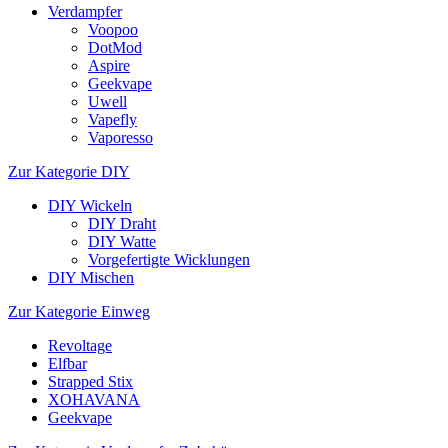
Verdampfer
Voopoo
DotMod
Aspire
Geekvape
Uwell
Vapefly
Vaporesso
Zur Kategorie DIY
DIY Wickeln
DIY Draht
DIY Watte
Vorgefertigte Wicklungen
DIY Mischen
Zur Kategorie Einweg
Revoltage
Elfbar
Strapped Stix
XOHAVANA
Geekvape