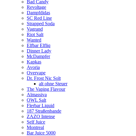
Bad Candy
Revoltage
Dampfdidas
SC Red Line
Strapped Soda
Vagrand
Riot Salt
Wanted
Elfbar Elfliq
Dinner Lady
McDampfer
Kapkas
Avoria
Overvape
Dr. Frost Nic Solt
alt ohne Steuer
The Vaping Flavour
Almassiva
OWL Salt
Flerbar Liquid
187 Straßenbande
ZAZO Intense
Self Juice
Montreal
Bar Juice 5000