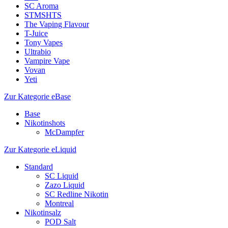
SC Aroma
STMSHTS
The Vaping Flavour
T-Juice
Tony Vapes
Ultrabio
Vampire Vape
Vovan
Yeti
Zur Kategorie eBase
Base
Nikotinshots
McDampfer
Zur Kategorie eLiquid
Standard
SC Liquid
Zazo Liquid
SC Redline Nikotin
Montreal
Nikotinsalz
POD Salt