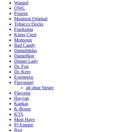
Wanted
OWL
Fruizee
Montreal Original
Tobacco Docks
Frankonia
Kings Crest
Monsoon
Bad Candy
Dampfdidas
Dampflion
Dinner Lady
Dr. Fog
Dr. Kero
Evergreen
Flavourart
alt ohne Steuer
Flavorist
Hayvan
Kapkas
K-Boom
KTS
Must Have
PJ Empire
Riot