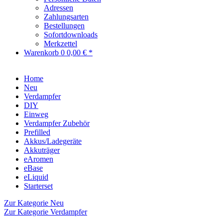
Adressen
Zahlungsarten
Bestellungen
Sofortdownloads
Merkzettel
Warenkorb
0
0,00 € *
Home
Neu
Verdampfer
DIY
Einweg
Verdampfer Zubehör
Prefilled
Akkus/Ladegeräte
Akkuträger
eAromen
eBase
eLiquid
Starterset
Zur Kategorie Neu
Zur Kategorie Verdampfer