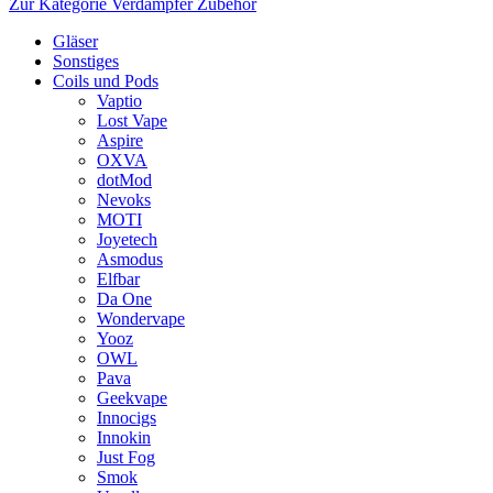
Zur Kategorie Verdampfer Zubehör
Gläser
Sonstiges
Coils und Pods
Vaptio
Lost Vape
Aspire
OXVA
dotMod
Nevoks
MOTI
Joyetech
Asmodus
Elfbar
Da One
Wondervape
Yooz
OWL
Pava
Geekvape
Innocigs
Innokin
Just Fog
Smok