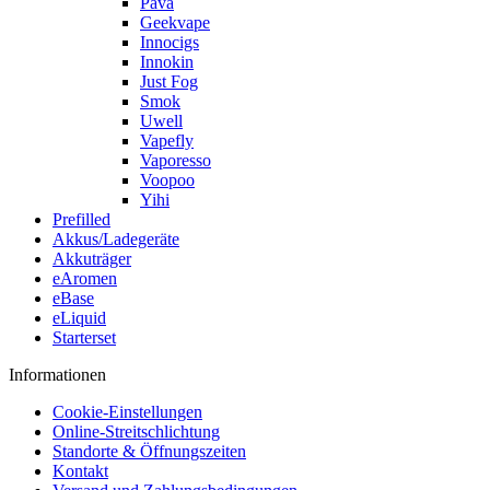
Pava
Geekvape
Innocigs
Innokin
Just Fog
Smok
Uwell
Vapefly
Vaporesso
Voopoo
Yihi
Prefilled
Akkus/Ladegeräte
Akkuträger
eAromen
eBase
eLiquid
Starterset
Informationen
Cookie-Einstellungen
Online-Streitschlichtung
Standorte & Öffnungszeiten
Kontakt