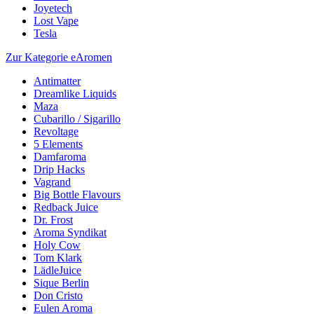
Joyetech
Lost Vape
Tesla
Zur Kategorie eAromen
Antimatter
Dreamlike Liquids
Maza
Cubarillo / Sigarillo
Revoltage
5 Elements
Damfaroma
Drip Hacks
Vagrand
Big Bottle Flavours
Redback Juice
Dr. Frost
Aroma Syndikat
Holy Cow
Tom Klark
LädleJuice
Sique Berlin
Don Cristo
Eulen Aroma