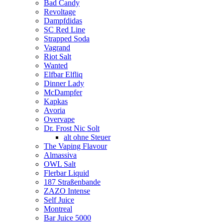
Bad Candy
Revoltage
Dampfdidas
SC Red Line
Strapped Soda
Vagrand
Riot Salt
Wanted
Elfbar Elfliq
Dinner Lady
McDampfer
Kapkas
Avoria
Overvape
Dr. Frost Nic Solt
alt ohne Steuer
The Vaping Flavour
Almassiva
OWL Salt
Flerbar Liquid
187 Straßenbande
ZAZO Intense
Self Juice
Montreal
Bar Juice 5000