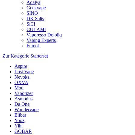
Adalya
Geekvape
SINQ
DK Salts
SiC!
CULAMI
Vaporesso Dojoliq
Vaping Experts
Fumot
Zur Kategorie Starterset
Aspire
Lost Vape
Nevoks
OXVA
Moti
Vaporizer
Asmodus
Da One
Wondervape
Elfbar
Yooz
Yihi
GOBAR