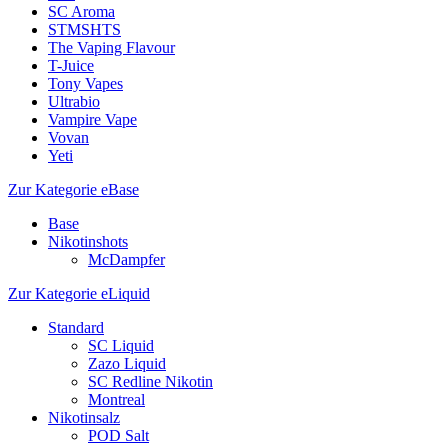
SC Aroma
STMSHTS
The Vaping Flavour
T-Juice
Tony Vapes
Ultrabio
Vampire Vape
Vovan
Yeti
Zur Kategorie eBase
Base
Nikotinshots
McDampfer
Zur Kategorie eLiquid
Standard
SC Liquid
Zazo Liquid
SC Redline Nikotin
Montreal
Nikotinsalz
POD Salt