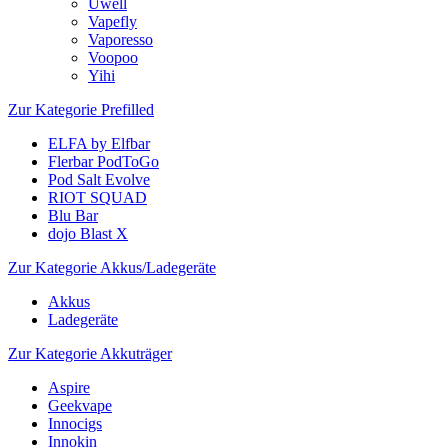
Uwell
Vapefly
Vaporesso
Voopoo
Yihi
Zur Kategorie Prefilled
ELFA by Elfbar
Flerbar PodToGo
Pod Salt Evolve
RIOT SQUAD
Blu Bar
dojo Blast X
Zur Kategorie Akkus/Ladegeräte
Akkus
Ladegeräte
Zur Kategorie Akkuträger
Aspire
Geekvape
Innocigs
Innokin