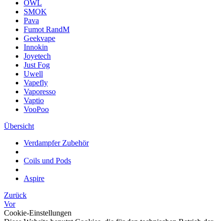
OWL
SMOK
Pava
Fumot RandM
Geekvape
Innokin
Joyetech
Just Fog
Uwell
Vapefly
Vaporesso
Vaptio
VooPoo
Übersicht
Verdampfer Zubehör
Coils und Pods
Aspire
Zurück
Vor
Cookie-Einstellungen