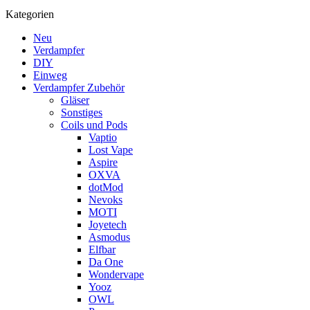
Kategorien
Neu
Verdampfer
DIY
Einweg
Verdampfer Zubehör
Gläser
Sonstiges
Coils und Pods
Vaptio
Lost Vape
Aspire
OXVA
dotMod
Nevoks
MOTI
Joyetech
Asmodus
Elfbar
Da One
Wondervape
Yooz
OWL