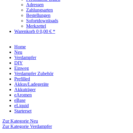
Adressen
Zahlungsarten
Bestellungen
Sofortdownloads
Merkzettel
Warenkorb
0
0,00 € *
Home
Neu
Verdampfer
DIY
Einweg
Verdampfer Zubehör
Prefilled
Akkus/Ladegeräte
Akkuträger
eAromen
eBase
eLiquid
Starterset
Zur Kategorie Neu
Zur Kategorie Verdampfer