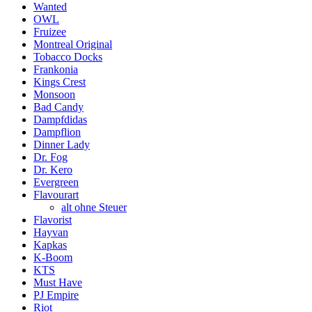
Wanted
OWL
Fruizee
Montreal Original
Tobacco Docks
Frankonia
Kings Crest
Monsoon
Bad Candy
Dampfdidas
Dampflion
Dinner Lady
Dr. Fog
Dr. Kero
Evergreen
Flavourart
alt ohne Steuer
Flavorist
Hayvan
Kapkas
K-Boom
KTS
Must Have
PJ Empire
Riot