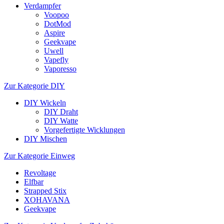
Verdampfer
Voopoo
DotMod
Aspire
Geekvape
Uwell
Vapefly
Vaporesso
Zur Kategorie DIY
DIY Wickeln
DIY Draht
DIY Watte
Vorgefertigte Wicklungen
DIY Mischen
Zur Kategorie Einweg
Revoltage
Elfbar
Strapped Stix
XOHAVANA
Geekvape