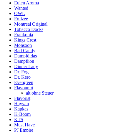
Eulen Aroma
Wanted
OWL
Fruizee
Montreal Original
Tobacco Docks
Frankonia
Kings Crest
Monsoon
Bad Candy
Dampfdidas
Dampflion
Dinner Lady
Dr. Fog
Dr. Kero
Evergreen
Flavourart
alt ohne Steuer
Flavorist
Hayvan
Kapkas
K-Boom
KTS
Must Have
PJ Empire