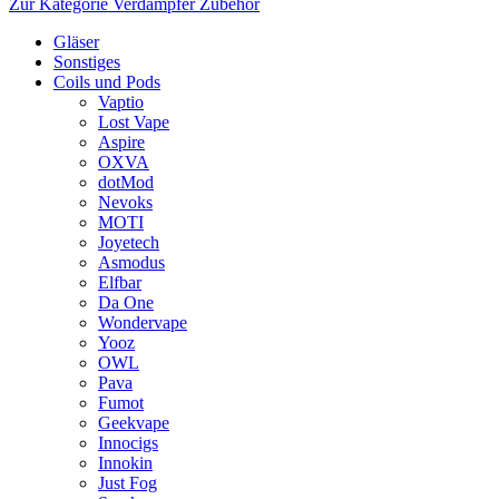
Zur Kategorie Verdampfer Zubehör
Gläser
Sonstiges
Coils und Pods
Vaptio
Lost Vape
Aspire
OXVA
dotMod
Nevoks
MOTI
Joyetech
Asmodus
Elfbar
Da One
Wondervape
Yooz
OWL
Pava
Fumot
Geekvape
Innocigs
Innokin
Just Fog