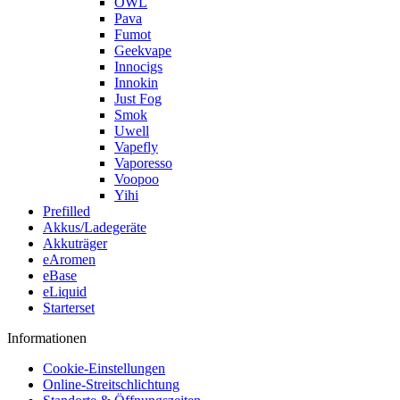
OWL
Pava
Fumot
Geekvape
Innocigs
Innokin
Just Fog
Smok
Uwell
Vapefly
Vaporesso
Voopoo
Yihi
Prefilled
Akkus/Ladegeräte
Akkuträger
eAromen
eBase
eLiquid
Starterset
Informationen
Cookie-Einstellungen
Online-Streitschlichtung