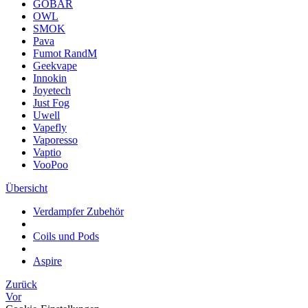
GOBAR
OWL
SMOK
Pava
Fumot RandM
Geekvape
Innokin
Joyetech
Just Fog
Uwell
Vapefly
Vaporesso
Vaptio
VooPoo
Übersicht
Verdampfer Zubehör
Coils und Pods
Aspire
Zurück
Vor