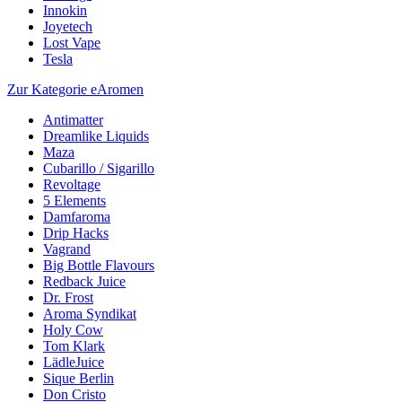
Innokin
Joyetech
Lost Vape
Tesla
Zur Kategorie eAromen
Antimatter
Dreamlike Liquids
Maza
Cubarillo / Sigarillo
Revoltage
5 Elements
Damfaroma
Drip Hacks
Vagrand
Big Bottle Flavours
Redback Juice
Dr. Frost
Aroma Syndikat
Holy Cow
Tom Klark
LädleJuice
Sique Berlin
Don Cristo