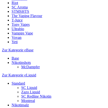
Riot
SC Aroma
STMSHTS
The Vaping Flavour
T-Juice
Tony Vapes
Ultrabio
Vampire Vape
Vovan
Yeti
Zur Kategorie eBase
Base
Nikotinshots
McDampfer
Zur Kategorie eLiquid
Standard
SC Liquid
Zazo Liquid
SC Redline Nikotin
Montreal
Nikotinsalz