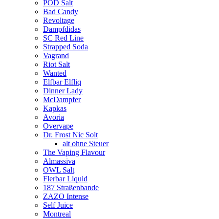
POD Salt
Bad Candy
Revoltage
Dampfdidas
SC Red Line
Strapped Soda
Vagrand
Riot Salt
Wanted
Elfbar Elfliq
Dinner Lady
McDampfer
Kapkas
Avoria
Overvape
Dr. Frost Nic Solt
alt ohne Steuer
The Vaping Flavour
Almassiva
OWL Salt
Flerbar Liquid
187 Straßenbande
ZAZO Intense
Self Juice
Montreal