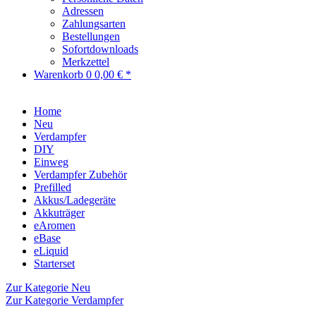
Adressen
Zahlungsarten
Bestellungen
Sofortdownloads
Merkzettel
Warenkorb
0
0,00 € *
Home
Neu
Verdampfer
DIY
Einweg
Verdampfer Zubehör
Prefilled
Akkus/Ladegeräte
Akkuträger
eAromen
eBase
eLiquid
Starterset
Zur Kategorie Neu
Zur Kategorie Verdampfer