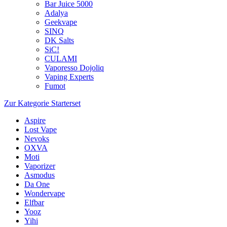
Bar Juice 5000
Adalya
Geekvape
SINQ
DK Salts
SiC!
CULAMI
Vaporesso Dojoliq
Vaping Experts
Fumot
Zur Kategorie Starterset
Aspire
Lost Vape
Nevoks
OXVA
Moti
Vaporizer
Asmodus
Da One
Wondervape
Elfbar
Yooz
Yihi