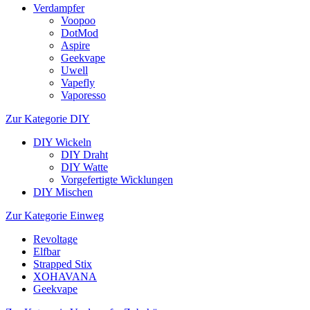
Verdampfer
Voopoo
DotMod
Aspire
Geekvape
Uwell
Vapefly
Vaporesso
Zur Kategorie DIY
DIY Wickeln
DIY Draht
DIY Watte
Vorgefertigte Wicklungen
DIY Mischen
Zur Kategorie Einweg
Revoltage
Elfbar
Strapped Stix
XOHAVANA
Geekvape