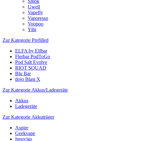
Smok
Uwell
Vapefly
Vaporesso
Voopoo
Yihi
Zur Kategorie Prefilled
ELFA by Elfbar
Flerbar PodToGo
Pod Salt Evolve
RIOT SQUAD
Blu Bar
dojo Blast X
Zur Kategorie Akkus/Ladegeräte
Akkus
Ladegeräte
Zur Kategorie Akkuträger
Aspire
Geekvape
Innocigs