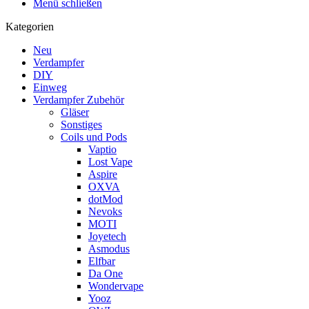
Menü schließen
Kategorien
Neu
Verdampfer
DIY
Einweg
Verdampfer Zubehör
Gläser
Sonstiges
Coils und Pods
Vaptio
Lost Vape
Aspire
OXVA
dotMod
Nevoks
MOTI
Joyetech
Asmodus
Elfbar
Da One
Wondervape
Yooz