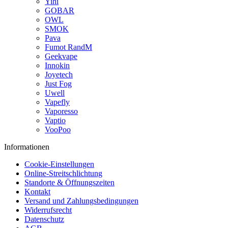
Yihi
GOBAR
OWL
SMOK
Pava
Fumot RandM
Geekvape
Innokin
Joyetech
Just Fog
Uwell
Vapefly
Vaporesso
Vaptio
VooPoo
Informationen
Cookie-Einstellungen
Online-Streitschlichtung
Standorte & Öffnungszeiten
Kontakt
Versand und Zahlungsbedingungen
Widerrufsrecht
Datenschutz