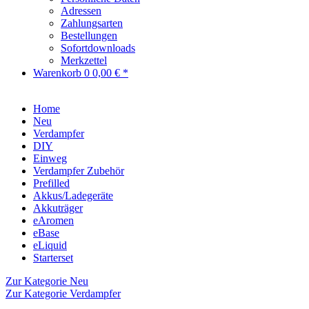
Adressen
Zahlungsarten
Bestellungen
Sofortdownloads
Merkzettel
Warenkorb
0
0,00 € *
Home
Neu
Verdampfer
DIY
Einweg
Verdampfer Zubehör
Prefilled
Akkus/Ladegeräte
Akkuträger
eAromen
eBase
eLiquid
Starterset
Zur Kategorie Neu
Zur Kategorie Verdampfer