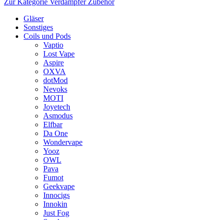
Zur Kategorie Verdampfer Zubehör
Gläser
Sonstiges
Coils und Pods
Vaptio
Lost Vape
Aspire
OXVA
dotMod
Nevoks
MOTI
Joyetech
Asmodus
Elfbar
Da One
Wondervape
Yooz
OWL
Pava
Fumot
Geekvape
Innocigs
Innokin
Just Fog