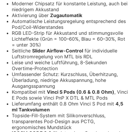
Moderner Chipsatz für konstante Leistung, auch bei
niedrigem Akkustand
Aktivierung über
Zugautomatik
Automatische Leistungsregelung entsprechend des
Pod/Coil-Widerstandes
RGB LED-Strip für Akkustand und stimmungsvolle
Lichteffekte (Grün = 100–60%, Blau = 60–30%, Rot
= unter 30%)
Seitliche
Slider Airflow-Control
für individuelle
Luftstromregelung von MTL bis RDL
Leise und weiche Luftführung, 8-Sekunden
Overtime-Protection
Umfassender Schutz: Kurzschluss, Überhitzung,
Überladung, niedrige Akkuspannung, hohe
Ausgangsspannung
Kompatibel mit
Vinci S Pods (0.6 & 0.8 Ohm)
, Vinci
E Pods sowie Vinci PnP X DTL & MTL Pods
Lieferumfang enthält 0.8 Ohm Vinci S Pod mit
4,5
ml Tankvolumen
Topside-Fill-System mit Silikonverschluss,
transparentes Pod-Design aus PCTG,
ergonomisches Mundstück