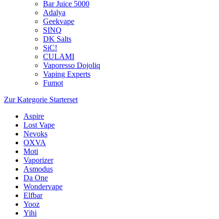
Bar Juice 5000
Adalya
Geekvape
SINQ
DK Salts
SiC!
CULAMI
Vaporesso Dojoliq
Vaping Experts
Fumot
Zur Kategorie Starterset
Aspire
Lost Vape
Nevoks
OXVA
Moti
Vaporizer
Asmodus
Da One
Wondervape
Elfbar
Yooz
Yihi