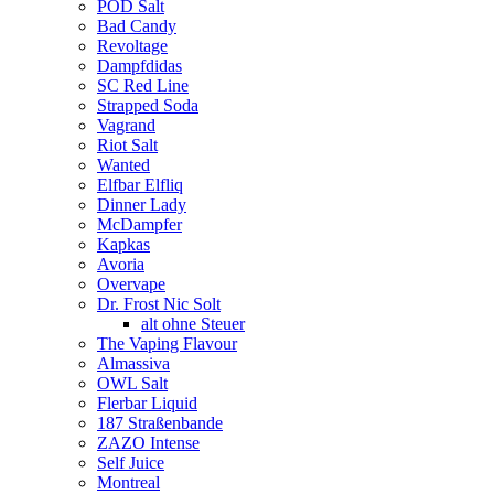
POD Salt
Bad Candy
Revoltage
Dampfdidas
SC Red Line
Strapped Soda
Vagrand
Riot Salt
Wanted
Elfbar Elfliq
Dinner Lady
McDampfer
Kapkas
Avoria
Overvape
Dr. Frost Nic Solt
alt ohne Steuer
The Vaping Flavour
Almassiva
OWL Salt
Flerbar Liquid
187 Straßenbande
ZAZO Intense
Self Juice
Montreal