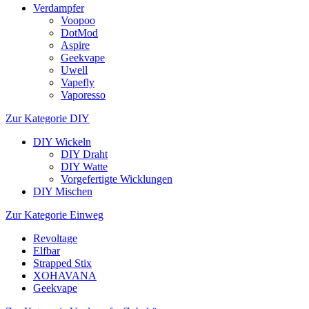
Verdampfer
Voopoo
DotMod
Aspire
Geekvape
Uwell
Vapefly
Vaporesso
Zur Kategorie DIY
DIY Wickeln
DIY Draht
DIY Watte
Vorgefertigte Wicklungen
DIY Mischen
Zur Kategorie Einweg
Revoltage
Elfbar
Strapped Stix
XOHAVANA
Geekvape