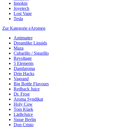
Innokin
Joyetech
Lost Vape
Tesla
Zur Kategorie eAromen
Antimatter
Dreamlike Liquids
Maza
Cubarillo / Sigarillo
Revoltage
5 Elements
Damfaroma
Drip Hacks
Vagrand
Big Bottle Flavours
Redback Juice
Dr. Frost
Aroma Syndikat
Holy Cow
Tom Klark
LädleJuice
Sique Berlin
Don Cristo