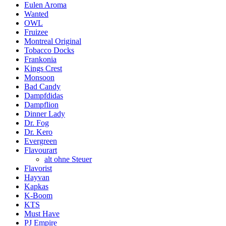
Eulen Aroma
Wanted
OWL
Fruizee
Montreal Original
Tobacco Docks
Frankonia
Kings Crest
Monsoon
Bad Candy
Dampfdidas
Dampflion
Dinner Lady
Dr. Fog
Dr. Kero
Evergreen
Flavourart
alt ohne Steuer
Flavorist
Hayvan
Kapkas
K-Boom
KTS
Must Have
PJ Empire