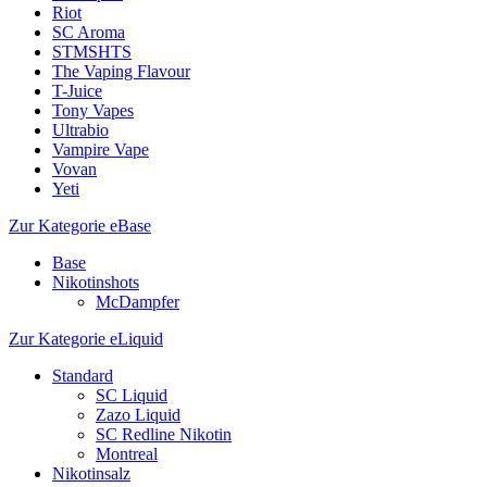
Riot
SC Aroma
STMSHTS
The Vaping Flavour
T-Juice
Tony Vapes
Ultrabio
Vampire Vape
Vovan
Yeti
Zur Kategorie eBase
Base
Nikotinshots
McDampfer
Zur Kategorie eLiquid
Standard
SC Liquid
Zazo Liquid
SC Redline Nikotin
Montreal
Nikotinsalz