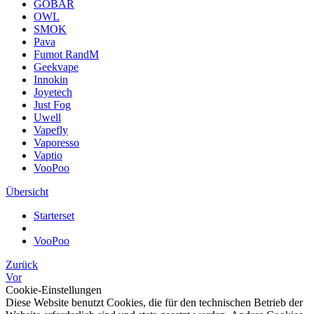
GOBAR
OWL
SMOK
Pava
Fumot RandM
Geekvape
Innokin
Joyetech
Just Fog
Uwell
Vapefly
Vaporesso
Vaptio
VooPoo
Übersicht
Starterset
VooPoo
Zurück
Vor
Cookie-Einstellungen
Diese Website benutzt Cookies, die für den technischen Betrieb der