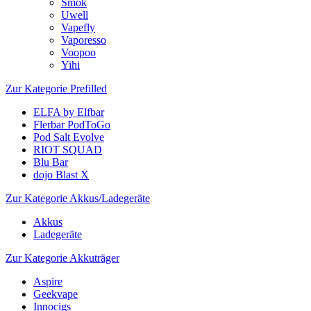
Smok
Uwell
Vapefly
Vaporesso
Voopoo
Yihi
Zur Kategorie Prefilled
ELFA by Elfbar
Flerbar PodToGo
Pod Salt Evolve
RIOT SQUAD
Blu Bar
dojo Blast X
Zur Kategorie Akkus/Ladegeräte
Akkus
Ladegeräte
Zur Kategorie Akkuträger
Aspire
Geekvape
Innocigs