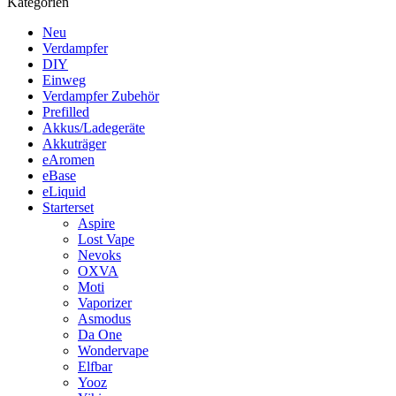
Kategorien
Neu
Verdampfer
DIY
Einweg
Verdampfer Zubehör
Prefilled
Akkus/Ladegeräte
Akkuträger
eAromen
eBase
eLiquid
Starterset
Aspire
Lost Vape
Nevoks
OXVA
Moti
Vaporizer
Asmodus
Da One
Wondervape
Elfbar
Yooz