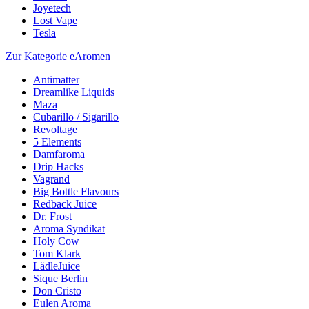
Joyetech
Lost Vape
Tesla
Zur Kategorie eAromen
Antimatter
Dreamlike Liquids
Maza
Cubarillo / Sigarillo
Revoltage
5 Elements
Damfaroma
Drip Hacks
Vagrand
Big Bottle Flavours
Redback Juice
Dr. Frost
Aroma Syndikat
Holy Cow
Tom Klark
LädleJuice
Sique Berlin
Don Cristo
Eulen Aroma