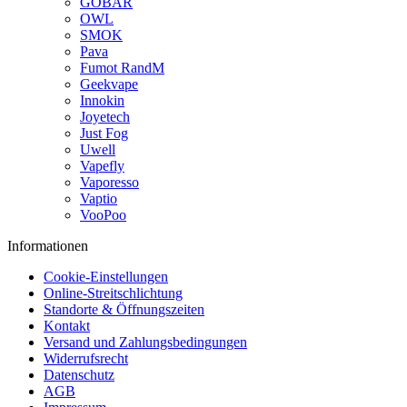
GOBAR
OWL
SMOK
Pava
Fumot RandM
Geekvape
Innokin
Joyetech
Just Fog
Uwell
Vapefly
Vaporesso
Vaptio
VooPoo
Informationen
Cookie-Einstellungen
Online-Streitschlichtung
Standorte & Öffnungszeiten
Kontakt
Versand und Zahlungsbedingungen
Widerrufsrecht
Datenschutz
AGB