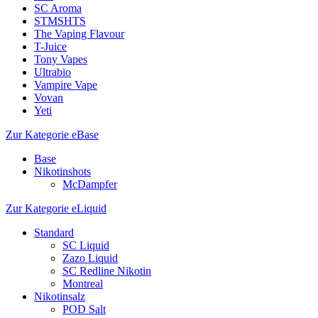
SC Aroma
STMSHTS
The Vaping Flavour
T-Juice
Tony Vapes
Ultrabio
Vampire Vape
Vovan
Yeti
Zur Kategorie eBase
Base
Nikotinshots
McDampfer
Zur Kategorie eLiquid
Standard
SC Liquid
Zazo Liquid
SC Redline Nikotin
Montreal
Nikotinsalz
POD Salt