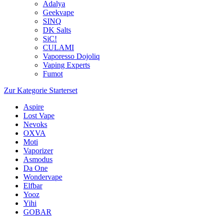
Adalya
Geekvape
SINQ
DK Salts
SiC!
CULAMI
Vaporesso Dojoliq
Vaping Experts
Fumot
Zur Kategorie Starterset
Aspire
Lost Vape
Nevoks
OXVA
Moti
Vaporizer
Asmodus
Da One
Wondervape
Elfbar
Yooz
Yihi
GOBAR