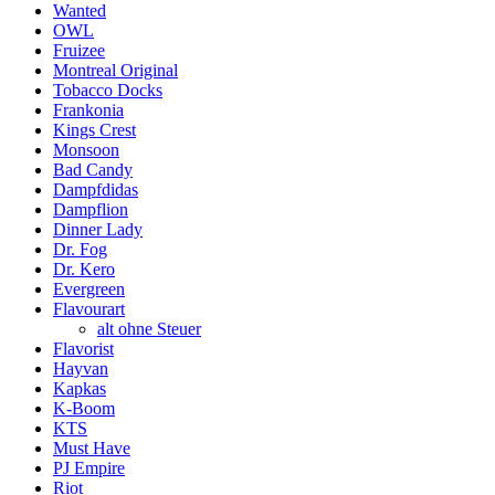
Wanted
OWL
Fruizee
Montreal Original
Tobacco Docks
Frankonia
Kings Crest
Monsoon
Bad Candy
Dampfdidas
Dampflion
Dinner Lady
Dr. Fog
Dr. Kero
Evergreen
Flavourart
alt ohne Steuer
Flavorist
Hayvan
Kapkas
K-Boom
KTS
Must Have
PJ Empire
Riot