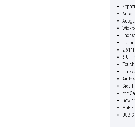
Kapazi
Ausga
Ausgan
Widers
Ladest
option
2,51″ 
6 UI-
Touch
Tankvo
Airflo
Side F
mit Ca
Gewic
Maße: 
USB-C