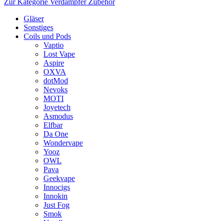
Zur Kategorie Verdampfer Zubehör
Gläser
Sonstiges
Coils und Pods
Vaptio
Lost Vape
Aspire
OXVA
dotMod
Nevoks
MOTI
Joyetech
Asmodus
Elfbar
Da One
Wondervape
Yooz
OWL
Pava
Geekvape
Innocigs
Innokin
Just Fog
Smok