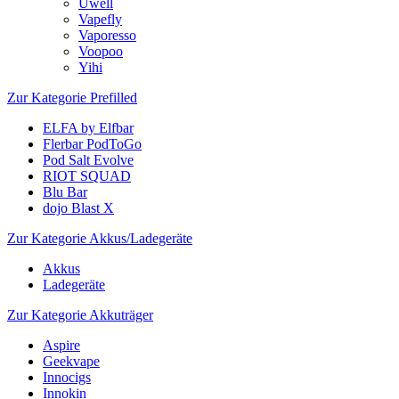
Uwell
Vapefly
Vaporesso
Voopoo
Yihi
Zur Kategorie Prefilled
ELFA by Elfbar
Flerbar PodToGo
Pod Salt Evolve
RIOT SQUAD
Blu Bar
dojo Blast X
Zur Kategorie Akkus/Ladegeräte
Akkus
Ladegeräte
Zur Kategorie Akkuträger
Aspire
Geekvape
Innocigs
Innokin