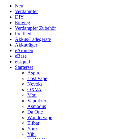
Neu
Verdampfer
DIY
Einweg
Verdampfer Zubehör
Prefilled
Akkus/Ladegeräte
Akkuträger
eAromen
eBase
eLiquid
Starterset
Aspire
Lost Vape
Nevoks
OXVA
Moti
Vaporizer
Asmodus
Da One
Wondervape
Elfbar
Yooz
Yihi