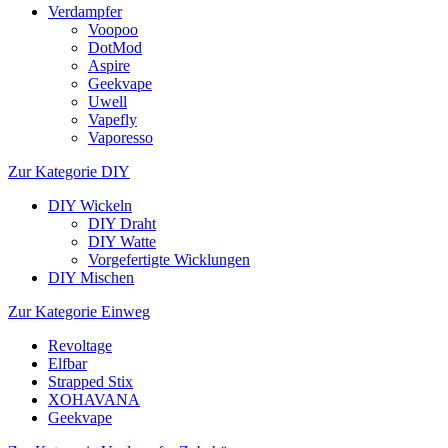
Verdampfer
Voopoo
DotMod
Aspire
Geekvape
Uwell
Vapefly
Vaporesso
Zur Kategorie DIY
DIY Wickeln
DIY Draht
DIY Watte
Vorgefertigte Wicklungen
DIY Mischen
Zur Kategorie Einweg
Revoltage
Elfbar
Strapped Stix
XOHAVANA
Geekvape