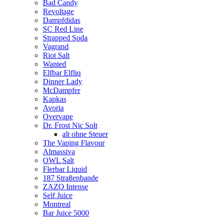
Bad Candy
Revoltage
Dampfdidas
SC Red Line
Strapped Soda
Vagrand
Riot Salt
Wanted
Elfbar Elfliq
Dinner Lady
McDampfer
Kapkas
Avoria
Overvape
Dr. Frost Nic Solt
alt ohne Steuer
The Vaping Flavour
Almassiva
OWL Salt
Flerbar Liquid
187 Straßenbande
ZAZO Intense
Self Juice
Montreal
Bar Juice 5000