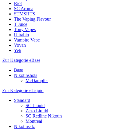
Riot
SC Aroma
STMSHTS
The Vaping Flavour
T-Juice
Tony Vapes
Ultrabio
Vampire Vape
Vovan
Yeti
Zur Kategorie eBase
Base
Nikotinshots
McDampfer
Zur Kategorie eLiquid
Standard
SC Liquid
Zazo Liquid
SC Redline Nikotin
Montreal
Nikotinsalz