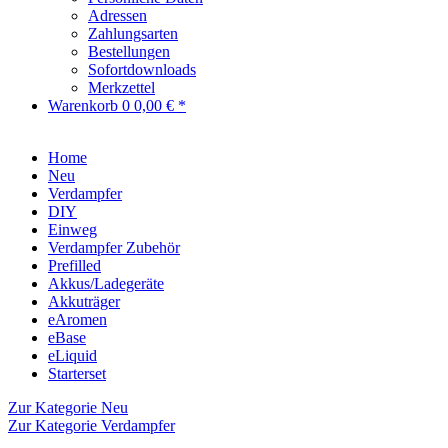
Adressen
Zahlungsarten
Bestellungen
Sofortdownloads
Merkzettel
Warenkorb
0
0,00 € *
Home
Neu
Verdampfer
DIY
Einweg
Verdampfer Zubehör
Prefilled
Akkus/Ladegeräte
Akkuträger
eAromen
eBase
eLiquid
Starterset
Zur Kategorie Neu
Zur Kategorie Verdampfer