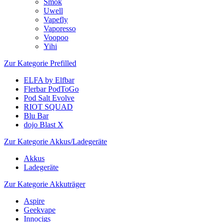
Smok
Uwell
Vapefly
Vaporesso
Voopoo
Yihi
Zur Kategorie Prefilled
ELFA by Elfbar
Flerbar PodToGo
Pod Salt Evolve
RIOT SQUAD
Blu Bar
dojo Blast X
Zur Kategorie Akkus/Ladegeräte
Akkus
Ladegeräte
Zur Kategorie Akkuträger
Aspire
Geekvape
Innocigs