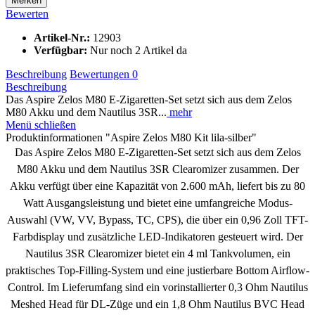
Merken
Bewerten
Artikel-Nr.:
12903
Verfügbar:
Nur noch 2 Artikel da
Beschreibung
Bewertungen
0
Beschreibung
Das Aspire Zelos M80 E-Zigaretten-Set setzt sich aus dem Zelos
M80 Akku und dem Nautilus 3SR...
mehr
Menü schließen
Produktinformationen "Aspire Zelos M80 Kit lila-silber"
Das Aspire Zelos M80 E-Zigaretten-Set setzt sich aus dem Zelos
M80 Akku und dem Nautilus 3SR Clearomizer zusammen. Der
Akku verfügt über eine Kapazität von 2.600 mAh, liefert bis zu 80
Watt Ausgangsleistung und bietet eine umfangreiche Modus-
Auswahl (VW, VV, Bypass, TC, CPS), die über ein 0,96 Zoll TFT-
Farbdisplay und zusätzliche LED-Indikatoren gesteuert wird. Der
Nautilus 3SR Clearomizer bietet ein 4 ml Tankvolumen, ein
praktisches Top-Filling-System und eine justierbare Bottom Airflow-
Control. Im Lieferumfang sind ein vorinstallierter 0,3 Ohm Nautilus
Meshed Head für DL-Züge und ein 1,8 Ohm Nautilus BVC Head