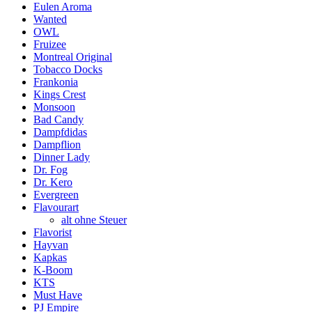
Eulen Aroma
Wanted
OWL
Fruizee
Montreal Original
Tobacco Docks
Frankonia
Kings Crest
Monsoon
Bad Candy
Dampfdidas
Dampflion
Dinner Lady
Dr. Fog
Dr. Kero
Evergreen
Flavourart
alt ohne Steuer
Flavorist
Hayvan
Kapkas
K-Boom
KTS
Must Have
PJ Empire