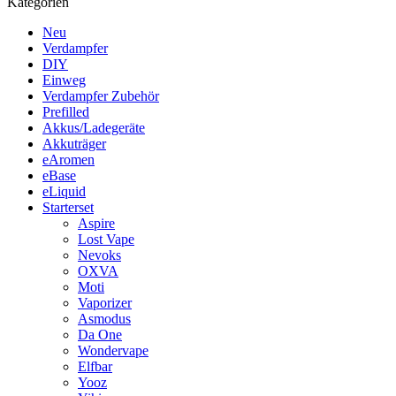
Kategorien
Neu
Verdampfer
DIY
Einweg
Verdampfer Zubehör
Prefilled
Akkus/Ladegeräte
Akkuträger
eAromen
eBase
eLiquid
Starterset
Aspire
Lost Vape
Nevoks
OXVA
Moti
Vaporizer
Asmodus
Da One
Wondervape
Elfbar
Yooz