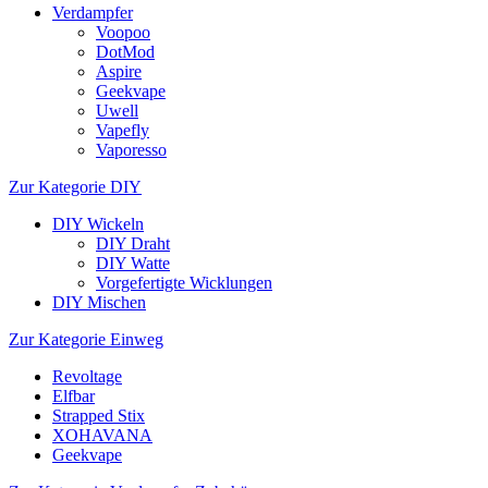
Verdampfer
Voopoo
DotMod
Aspire
Geekvape
Uwell
Vapefly
Vaporesso
Zur Kategorie DIY
DIY Wickeln
DIY Draht
DIY Watte
Vorgefertigte Wicklungen
DIY Mischen
Zur Kategorie Einweg
Revoltage
Elfbar
Strapped Stix
XOHAVANA
Geekvape