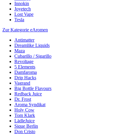
Innokin
Joyetech
Lost Vape
Tesla
Zur Kategorie eAromen
Antimatter
Dreamlike Liquids
Maza
Cubarillo / Sigarillo
Revoltage
5 Elements
Damfaroma
Drip Hacks
Vagrand
Big Bottle Flavours
Redback Juice
Dr. Frost
Aroma Syndikat
Holy Cow
Tom Klark
LädleJuice
Sique Berlin
Don Cristo