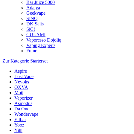
Bar Juice 5000
Adalya
Geekvape
SINQ
DK Salts
SiC!
CULAMI
Vaporesso Dojoliq
Vaping Experts
Fumot
Zur Kategorie Starterset
Aspire
Lost Vape
Nevoks
OXVA
Moti
Vaporizer
Asmodus
Da One
Wondervape
Elfbar
Yooz
Yihi