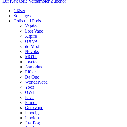
Zur Kategorie Verdampfer Zubehör
Gläser
Sonstiges
Coils und Pods
Vaptio
Lost Vape
Aspire
OXVA
dotMod
Nevoks
MOTI
Joyetech
Asmodus
Elfbar
Da One
Wondervape
Yooz
OWL
Pava
Fumot
Geekvape
Innocigs
Innokin
Just Fog