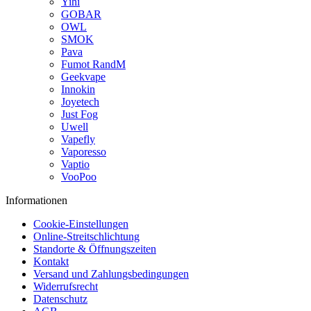
Yihi
GOBAR
OWL
SMOK
Pava
Fumot RandM
Geekvape
Innokin
Joyetech
Just Fog
Uwell
Vapefly
Vaporesso
Vaptio
VooPoo
Informationen
Cookie-Einstellungen
Online-Streitschlichtung
Standorte & Öffnungszeiten
Kontakt
Versand und Zahlungsbedingungen
Widerrufsrecht
Datenschutz