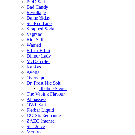
POD Salt
Bad Candy
Revoltage
Dampfdidas
SC Red Line
Strapped Soda
Vagrand
Riot Salt
Wanted
Elfbar Elfliq
Dinner Lady
McDampfer
Kapkas
Avoria
Overvape
Dr. Frost Nic Solt
alt ohne Steuer
The Vaping Flavour
Almassiva
OWL Salt
Flerbar Liquid
187 Straßenbande
ZAZO Intense
Self Juice
Montreal