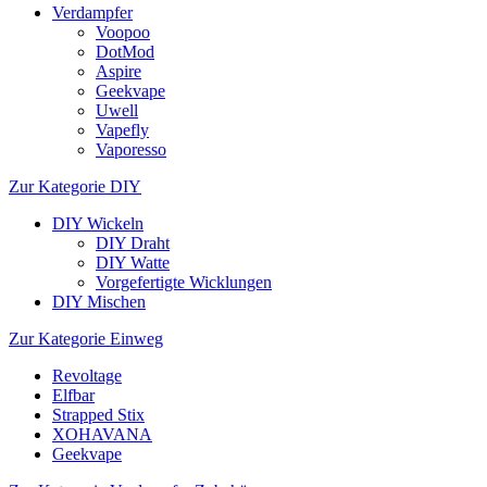
Verdampfer
Voopoo
DotMod
Aspire
Geekvape
Uwell
Vapefly
Vaporesso
Zur Kategorie DIY
DIY Wickeln
DIY Draht
DIY Watte
Vorgefertigte Wicklungen
DIY Mischen
Zur Kategorie Einweg
Revoltage
Elfbar
Strapped Stix
XOHAVANA
Geekvape