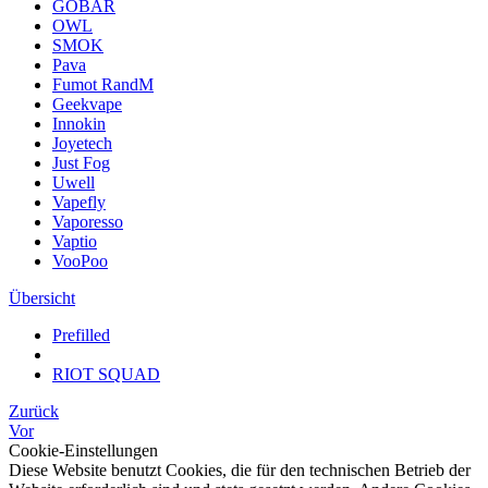
GOBAR
OWL
SMOK
Pava
Fumot RandM
Geekvape
Innokin
Joyetech
Just Fog
Uwell
Vapefly
Vaporesso
Vaptio
VooPoo
Übersicht
Prefilled
RIOT SQUAD
Zurück
Vor
Cookie-Einstellungen
Diese Website benutzt Cookies, die für den technischen Betrieb der