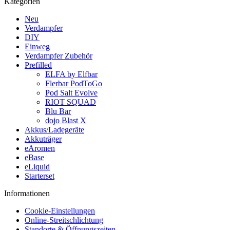
Kategorien
Neu
Verdampfer
DIY
Einweg
Verdampfer Zubehör
Prefilled
ELFA by Elfbar
Flerbar PodToGo
Pod Salt Evolve
RIOT SQUAD
Blu Bar
dojo Blast X
Akkus/Ladegeräte
Akkuträger
eAromen
eBase
eLiquid
Starterset
Informationen
Cookie-Einstellungen
Online-Streitschlichtung
Standorte & Öffnungszeiten