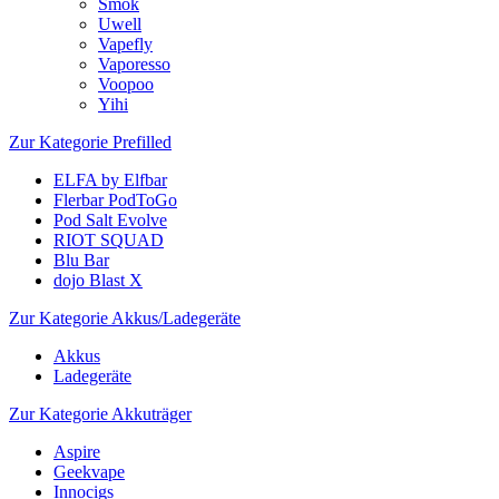
Smok
Uwell
Vapefly
Vaporesso
Voopoo
Yihi
Zur Kategorie Prefilled
ELFA by Elfbar
Flerbar PodToGo
Pod Salt Evolve
RIOT SQUAD
Blu Bar
dojo Blast X
Zur Kategorie Akkus/Ladegeräte
Akkus
Ladegeräte
Zur Kategorie Akkuträger
Aspire
Geekvape
Innocigs