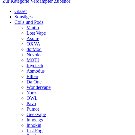
Zur Kategorie Verdampfer Zubehör
Gläser
Sonstiges
Coils und Pods
Vaptio
Lost Vape
Aspire
OXVA
dotMod
Nevoks
MOTI
Joyetech
Asmodus
Elfbar
Da One
Wondervape
Yooz
OWL
Pava
Fumot
Geekvape
Innocigs
Innokin
Just Fog