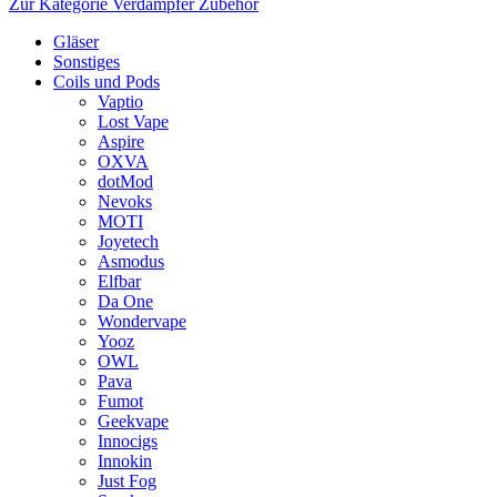
Zur Kategorie Verdampfer Zubehör
Gläser
Sonstiges
Coils und Pods
Vaptio
Lost Vape
Aspire
OXVA
dotMod
Nevoks
MOTI
Joyetech
Asmodus
Elfbar
Da One
Wondervape
Yooz
OWL
Pava
Fumot
Geekvape
Innocigs
Innokin
Just Fog