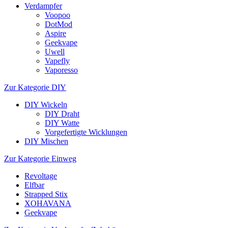
Verdampfer
Voopoo
DotMod
Aspire
Geekvape
Uwell
Vapefly
Vaporesso
Zur Kategorie DIY
DIY Wickeln
DIY Draht
DIY Watte
Vorgefertigte Wicklungen
DIY Mischen
Zur Kategorie Einweg
Revoltage
Elfbar
Strapped Stix
XOHAVANA
Geekvape