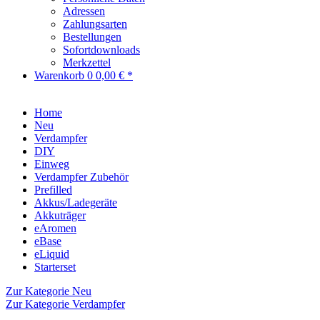
Adressen
Zahlungsarten
Bestellungen
Sofortdownloads
Merkzettel
Warenkorb
0
0,00 € *
Home
Neu
Verdampfer
DIY
Einweg
Verdampfer Zubehör
Prefilled
Akkus/Ladegeräte
Akkuträger
eAromen
eBase
eLiquid
Starterset
Zur Kategorie Neu
Zur Kategorie Verdampfer