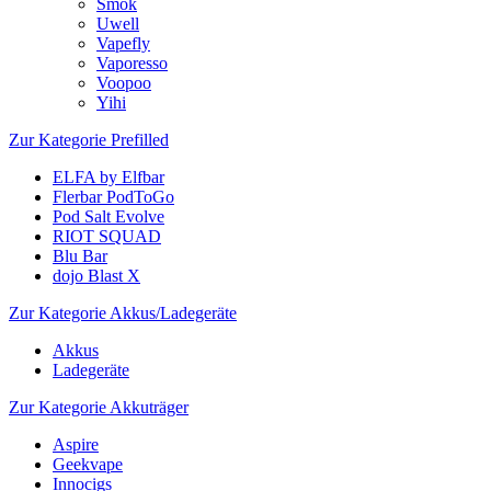
Smok
Uwell
Vapefly
Vaporesso
Voopoo
Yihi
Zur Kategorie Prefilled
ELFA by Elfbar
Flerbar PodToGo
Pod Salt Evolve
RIOT SQUAD
Blu Bar
dojo Blast X
Zur Kategorie Akkus/Ladegeräte
Akkus
Ladegeräte
Zur Kategorie Akkuträger
Aspire
Geekvape
Innocigs