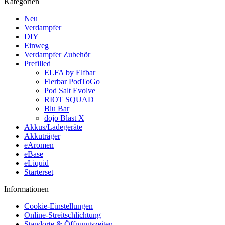
Kategorien
Neu
Verdampfer
DIY
Einweg
Verdampfer Zubehör
Prefilled
ELFA by Elfbar
Flerbar PodToGo
Pod Salt Evolve
RIOT SQUAD
Blu Bar
dojo Blast X
Akkus/Ladegeräte
Akkuträger
eAromen
eBase
eLiquid
Starterset
Informationen
Cookie-Einstellungen
Online-Streitschlichtung
Standorte & Öffnungszeiten