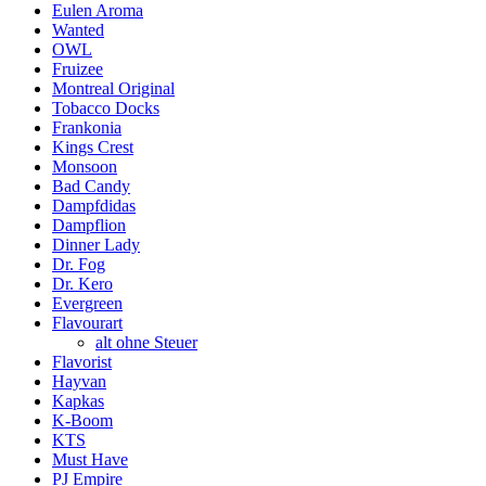
Eulen Aroma
Wanted
OWL
Fruizee
Montreal Original
Tobacco Docks
Frankonia
Kings Crest
Monsoon
Bad Candy
Dampfdidas
Dampflion
Dinner Lady
Dr. Fog
Dr. Kero
Evergreen
Flavourart
alt ohne Steuer
Flavorist
Hayvan
Kapkas
K-Boom
KTS
Must Have
PJ Empire