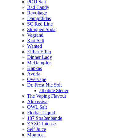
POD Salt
Bad Candy
Revoltage
Dampfdidas
SC Red Line
Strapped Soda
Vagrand
Riot Salt
Wanted
Elfbar Elfliq
Dinner Lady
McDampfer
Kapkas
Avoria
Overvape
Dr. Frost Nic Solt
alt ohne Steuer
The Vaping Flavour
Almassiva
OWL Salt
Flerbar Liquid
187 Straßenbande
ZAZO Intense
Self Juice
Montreal