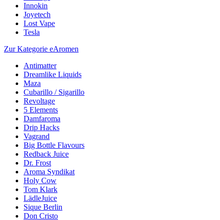
Innokin
Joyetech
Lost Vape
Tesla
Zur Kategorie eAromen
Antimatter
Dreamlike Liquids
Maza
Cubarillo / Sigarillo
Revoltage
5 Elements
Damfaroma
Drip Hacks
Vagrand
Big Bottle Flavours
Redback Juice
Dr. Frost
Aroma Syndikat
Holy Cow
Tom Klark
LädleJuice
Sique Berlin
Don Cristo