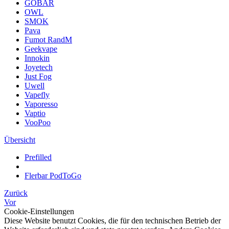
GOBAR
OWL
SMOK
Pava
Fumot RandM
Geekvape
Innokin
Joyetech
Just Fog
Uwell
Vapefly
Vaporesso
Vaptio
VooPoo
Übersicht
Prefilled
Flerbar PodToGo
Zurück
Vor
Cookie-Einstellungen
Diese Website benutzt Cookies, die für den technischen Betrieb der