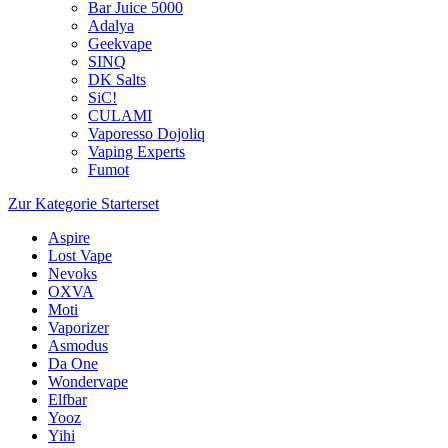
Bar Juice 5000
Adalya
Geekvape
SINQ
DK Salts
SiC!
CULAMI
Vaporesso Dojoliq
Vaping Experts
Fumot
Zur Kategorie Starterset
Aspire
Lost Vape
Nevoks
OXVA
Moti
Vaporizer
Asmodus
Da One
Wondervape
Elfbar
Yooz
Yihi