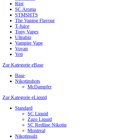
Riot
SC Aroma
STMSHTS
The Vaping Flavour
T-Juice
Tony Vapes
Ultrabio
Vampire Vape
Vovan
Yeti
Zur Kategorie eBase
Base
Nikotinshots
McDampfer
Zur Kategorie eLiquid
Standard
SC Liquid
Zazo Liquid
SC Redline Nikotin
Montreal
Nikotinsalz