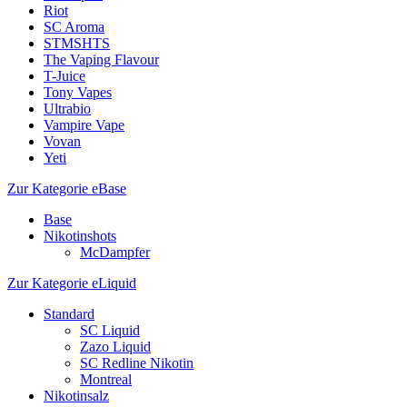
Riot
SC Aroma
STMSHTS
The Vaping Flavour
T-Juice
Tony Vapes
Ultrabio
Vampire Vape
Vovan
Yeti
Zur Kategorie eBase
Base
Nikotinshots
McDampfer
Zur Kategorie eLiquid
Standard
SC Liquid
Zazo Liquid
SC Redline Nikotin
Montreal
Nikotinsalz