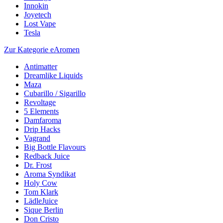
Innokin
Joyetech
Lost Vape
Tesla
Zur Kategorie eAromen
Antimatter
Dreamlike Liquids
Maza
Cubarillo / Sigarillo
Revoltage
5 Elements
Damfaroma
Drip Hacks
Vagrand
Big Bottle Flavours
Redback Juice
Dr. Frost
Aroma Syndikat
Holy Cow
Tom Klark
LädleJuice
Sique Berlin
Don Cristo