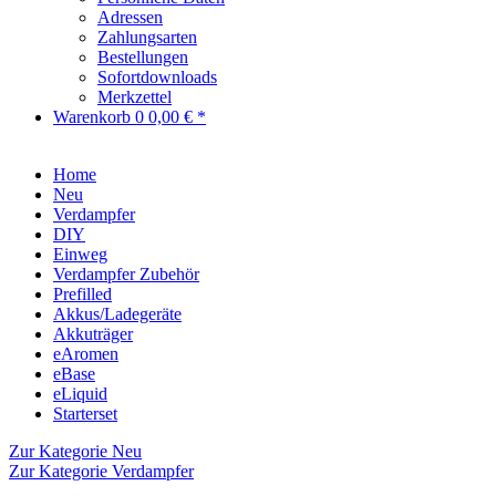
Adressen
Zahlungsarten
Bestellungen
Sofortdownloads
Merkzettel
Warenkorb
0
0,00 € *
Home
Neu
Verdampfer
DIY
Einweg
Verdampfer Zubehör
Prefilled
Akkus/Ladegeräte
Akkuträger
eAromen
eBase
eLiquid
Starterset
Zur Kategorie Neu
Zur Kategorie Verdampfer