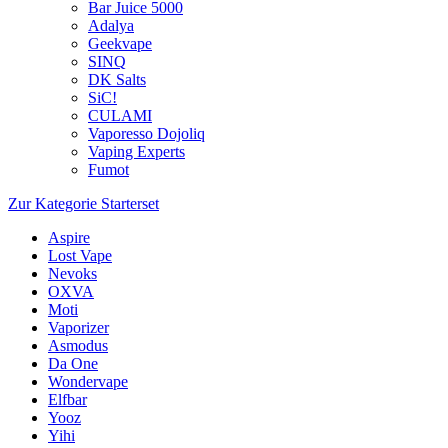
Bar Juice 5000
Adalya
Geekvape
SINQ
DK Salts
SiC!
CULAMI
Vaporesso Dojoliq
Vaping Experts
Fumot
Zur Kategorie Starterset
Aspire
Lost Vape
Nevoks
OXVA
Moti
Vaporizer
Asmodus
Da One
Wondervape
Elfbar
Yooz
Yihi