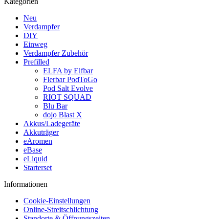
Kategorien
Neu
Verdampfer
DIY
Einweg
Verdampfer Zubehör
Prefilled
ELFA by Elfbar
Flerbar PodToGo
Pod Salt Evolve
RIOT SQUAD
Blu Bar
dojo Blast X
Akkus/Ladegeräte
Akkuträger
eAromen
eBase
eLiquid
Starterset
Informationen
Cookie-Einstellungen
Online-Streitschlichtung
Standorte & Öffnungszeiten