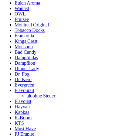
Eulen Aroma
Wanted
OWL
Fruizee
Montreal Original
Tobacco Docks
Frankonia
Kings Crest
Monsoon
Bad Candy
Dampfdidas
Dampflion
Dinner Lady
Dr. Fog
Dr. Kero
Evergreen
Flavourart
alt ohne Steuer
Flavorist
Hayvan
Kapkas
K-Boom
KTS
Must Have
PJ Empire