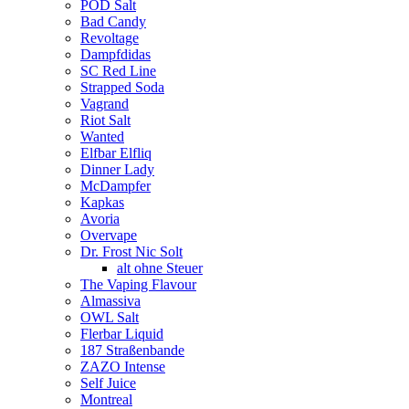
POD Salt
Bad Candy
Revoltage
Dampfdidas
SC Red Line
Strapped Soda
Vagrand
Riot Salt
Wanted
Elfbar Elfliq
Dinner Lady
McDampfer
Kapkas
Avoria
Overvape
Dr. Frost Nic Solt
alt ohne Steuer
The Vaping Flavour
Almassiva
OWL Salt
Flerbar Liquid
187 Straßenbande
ZAZO Intense
Self Juice
Montreal