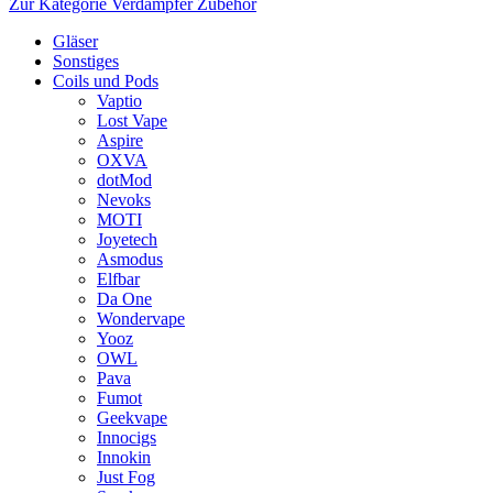
Zur Kategorie Verdampfer Zubehör
Gläser
Sonstiges
Coils und Pods
Vaptio
Lost Vape
Aspire
OXVA
dotMod
Nevoks
MOTI
Joyetech
Asmodus
Elfbar
Da One
Wondervape
Yooz
OWL
Pava
Fumot
Geekvape
Innocigs
Innokin
Just Fog