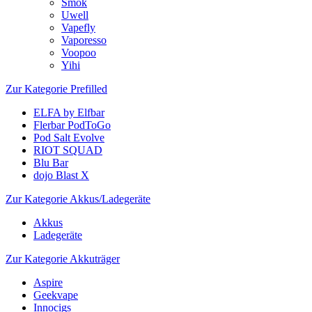
Smok
Uwell
Vapefly
Vaporesso
Voopoo
Yihi
Zur Kategorie Prefilled
ELFA by Elfbar
Flerbar PodToGo
Pod Salt Evolve
RIOT SQUAD
Blu Bar
dojo Blast X
Zur Kategorie Akkus/Ladegeräte
Akkus
Ladegeräte
Zur Kategorie Akkuträger
Aspire
Geekvape
Innocigs