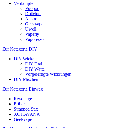
Verdampfer
Voopoo
DotMod
Aspire
Geekvape
Uwell
Vapefly
Vaporesso
Zur Kategorie DIY
DIY Wickeln
DIY Draht
DIY Watte
Vorgefertigte Wicklungen
DIY Mischen
Zur Kategorie Einweg
Revoltage
Elfbar
Strapped Stix
XOHAVANA
Geekvape