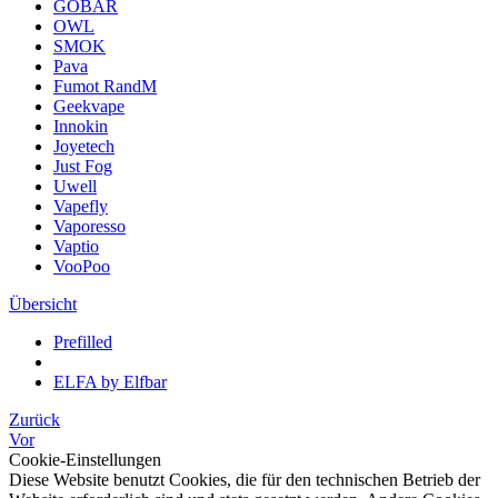
GOBAR
OWL
SMOK
Pava
Fumot RandM
Geekvape
Innokin
Joyetech
Just Fog
Uwell
Vapefly
Vaporesso
Vaptio
VooPoo
Übersicht
Prefilled
ELFA by Elfbar
Zurück
Vor
Cookie-Einstellungen
Diese Website benutzt Cookies, die für den technischen Betrieb der