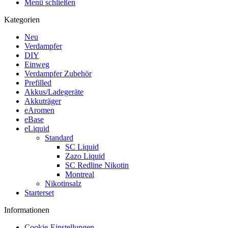
Menü schließen
Kategorien
Neu
Verdampfer
DIY
Einweg
Verdampfer Zubehör
Prefilled
Akkus/Ladegeräte
Akkuträger
eAromen
eBase
eLiquid
Standard
SC Liquid
Zazo Liquid
SC Redline Nikotin
Montreal
Nikotinsalz
Starterset
Informationen
Cookie-Einstellungen