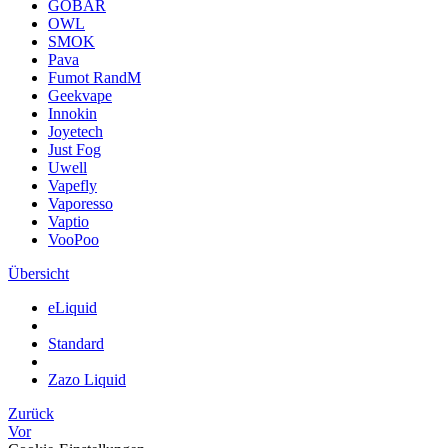
GOBAR
OWL
SMOK
Pava
Fumot RandM
Geekvape
Innokin
Joyetech
Just Fog
Uwell
Vapefly
Vaporesso
Vaptio
VooPoo
Übersicht
eLiquid
Standard
Zazo Liquid
Zurück
Vor