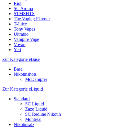
Riot
SC Aroma
STMSHTS
The Vaping Flavour
T-Juice
Tony Vapes
Ultrabio
Vampire Vape
Vovan
Yeti
Zur Kategorie eBase
Base
Nikotinshots
McDampfer
Zur Kategorie eLiquid
Standard
SC Liquid
Zazo Liquid
SC Redline Nikotin
Montreal
Nikotinsalz