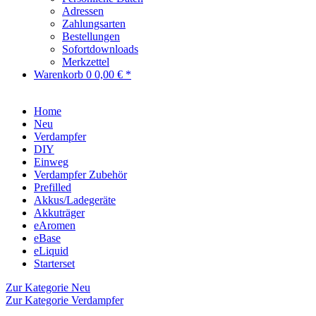
Adressen
Zahlungsarten
Bestellungen
Sofortdownloads
Merkzettel
Warenkorb
0
0,00 € *
Home
Neu
Verdampfer
DIY
Einweg
Verdampfer Zubehör
Prefilled
Akkus/Ladegeräte
Akkuträger
eAromen
eBase
eLiquid
Starterset
Zur Kategorie Neu
Zur Kategorie Verdampfer