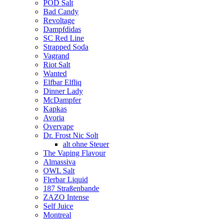
POD Salt
Bad Candy
Revoltage
Dampfdidas
SC Red Line
Strapped Soda
Vagrand
Riot Salt
Wanted
Elfbar Elfliq
Dinner Lady
McDampfer
Kapkas
Avoria
Overvape
Dr. Frost Nic Solt
alt ohne Steuer
The Vaping Flavour
Almassiva
OWL Salt
Flerbar Liquid
187 Straßenbande
ZAZO Intense
Self Juice
Montreal