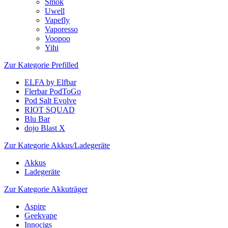
Smok
Uwell
Vapefly
Vaporesso
Voopoo
Yihi
Zur Kategorie Prefilled
ELFA by Elfbar
Flerbar PodToGo
Pod Salt Evolve
RIOT SQUAD
Blu Bar
dojo Blast X
Zur Kategorie Akkus/Ladegeräte
Akkus
Ladegeräte
Zur Kategorie Akkuträger
Aspire
Geekvape
Innocigs