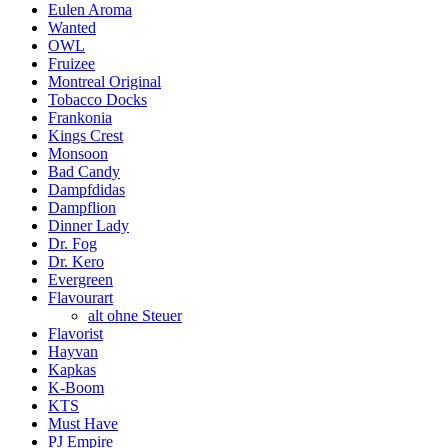
Eulen Aroma
Wanted
OWL
Fruizee
Montreal Original
Tobacco Docks
Frankonia
Kings Crest
Monsoon
Bad Candy
Dampfdidas
Dampflion
Dinner Lady
Dr. Fog
Dr. Kero
Evergreen
Flavourart
alt ohne Steuer
Flavorist
Hayvan
Kapkas
K-Boom
KTS
Must Have
PJ Empire