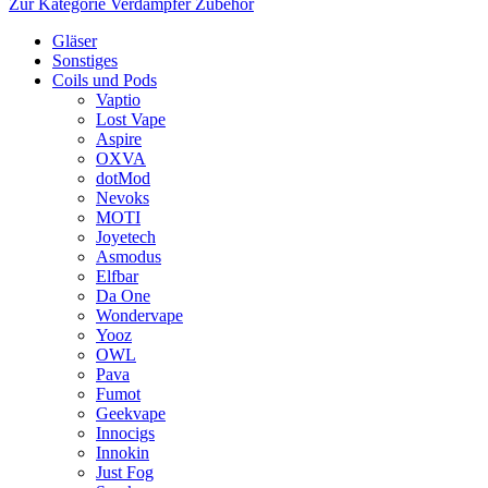
Zur Kategorie Verdampfer Zubehör
Gläser
Sonstiges
Coils und Pods
Vaptio
Lost Vape
Aspire
OXVA
dotMod
Nevoks
MOTI
Joyetech
Asmodus
Elfbar
Da One
Wondervape
Yooz
OWL
Pava
Fumot
Geekvape
Innocigs
Innokin
Just Fog