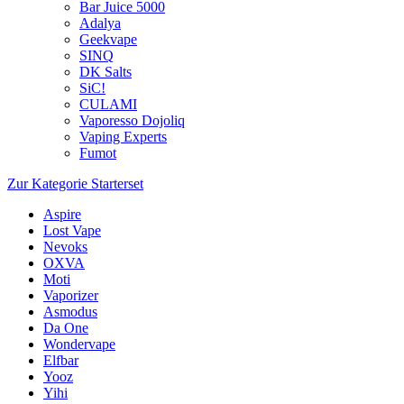
Bar Juice 5000
Adalya
Geekvape
SINQ
DK Salts
SiC!
CULAMI
Vaporesso Dojoliq
Vaping Experts
Fumot
Zur Kategorie Starterset
Aspire
Lost Vape
Nevoks
OXVA
Moti
Vaporizer
Asmodus
Da One
Wondervape
Elfbar
Yooz
Yihi