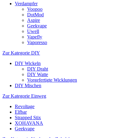
Verdampfer
Voopoo
DotMod
Aspire
Geekvape
Uwell
Vapefly
Vaporesso
Zur Kategorie DIY
DIY Wickeln
DIY Draht
DIY Watte
Vorgefertigte Wicklungen
DIY Mischen
Zur Kategorie Einweg
Revoltage
Elfbar
Strapped Stix
XOHAVANA
Geekvape