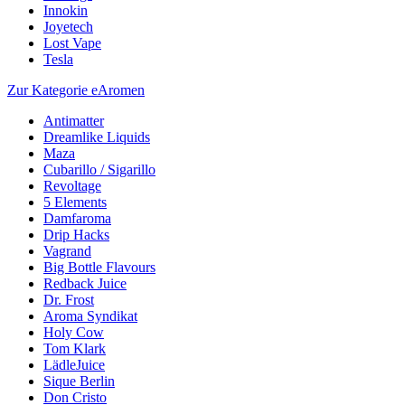
Innokin
Joyetech
Lost Vape
Tesla
Zur Kategorie eAromen
Antimatter
Dreamlike Liquids
Maza
Cubarillo / Sigarillo
Revoltage
5 Elements
Damfaroma
Drip Hacks
Vagrand
Big Bottle Flavours
Redback Juice
Dr. Frost
Aroma Syndikat
Holy Cow
Tom Klark
LädleJuice
Sique Berlin
Don Cristo