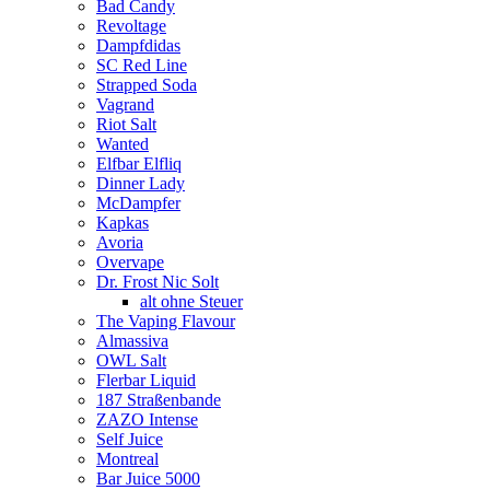
Bad Candy
Revoltage
Dampfdidas
SC Red Line
Strapped Soda
Vagrand
Riot Salt
Wanted
Elfbar Elfliq
Dinner Lady
McDampfer
Kapkas
Avoria
Overvape
Dr. Frost Nic Solt
alt ohne Steuer
The Vaping Flavour
Almassiva
OWL Salt
Flerbar Liquid
187 Straßenbande
ZAZO Intense
Self Juice
Montreal
Bar Juice 5000