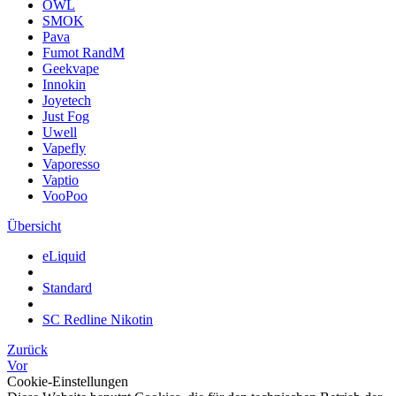
OWL
SMOK
Pava
Fumot RandM
Geekvape
Innokin
Joyetech
Just Fog
Uwell
Vapefly
Vaporesso
Vaptio
VooPoo
Übersicht
eLiquid
Standard
SC Redline Nikotin
Zurück
Vor
Cookie-Einstellungen