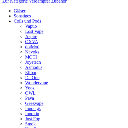
Zur Kategorie Verdampfer Zubehör
Gläser
Sonstiges
Coils und Pods
Vaptio
Lost Vape
Aspire
OXVA
dotMod
Nevoks
MOTI
Joyetech
Asmodus
Elfbar
Da One
Wondervape
Yooz
OWL
Pava
Geekvape
Innocigs
Innokin
Just Fog
Smok