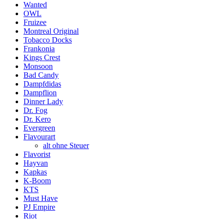
Wanted
OWL
Fruizee
Montreal Original
Tobacco Docks
Frankonia
Kings Crest
Monsoon
Bad Candy
Dampfdidas
Dampflion
Dinner Lady
Dr. Fog
Dr. Kero
Evergreen
Flavourart
alt ohne Steuer
Flavorist
Hayvan
Kapkas
K-Boom
KTS
Must Have
PJ Empire
Riot