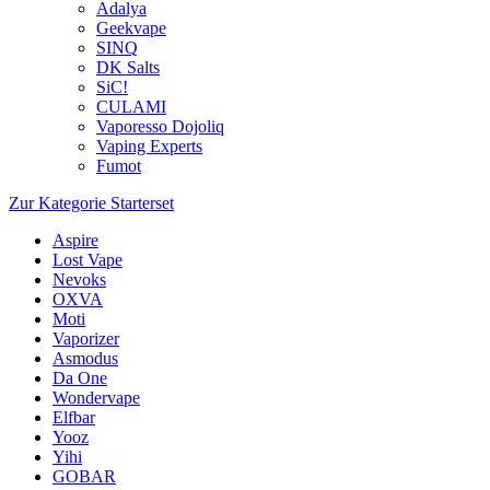
Adalya
Geekvape
SINQ
DK Salts
SiC!
CULAMI
Vaporesso Dojoliq
Vaping Experts
Fumot
Zur Kategorie Starterset
Aspire
Lost Vape
Nevoks
OXVA
Moti
Vaporizer
Asmodus
Da One
Wondervape
Elfbar
Yooz
Yihi
GOBAR