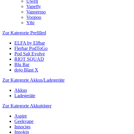
Uwell
Vapefly
Vaporesso
Voopoo
Yihi
Zur Kategorie Prefilled
ELFA by Elfbar
Flerbar PodToGo
Pod Salt Evolve
RIOT SQUAD
Blu Bar
dojo Blast X
Zur Kategorie Akkus/Ladegeräte
Akkus
Ladegeräte
Zur Kategorie Akkuträger
Aspire
Geekvape
Innocigs
Innokin