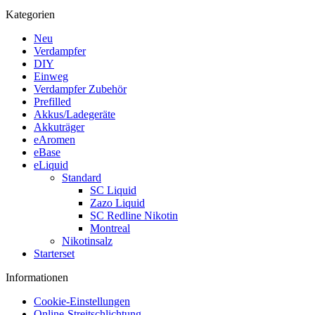
Kategorien
Neu
Verdampfer
DIY
Einweg
Verdampfer Zubehör
Prefilled
Akkus/Ladegeräte
Akkuträger
eAromen
eBase
eLiquid
Standard
SC Liquid
Zazo Liquid
SC Redline Nikotin
Montreal
Nikotinsalz
Starterset
Informationen
Cookie-Einstellungen
Online-Streitschlichtung