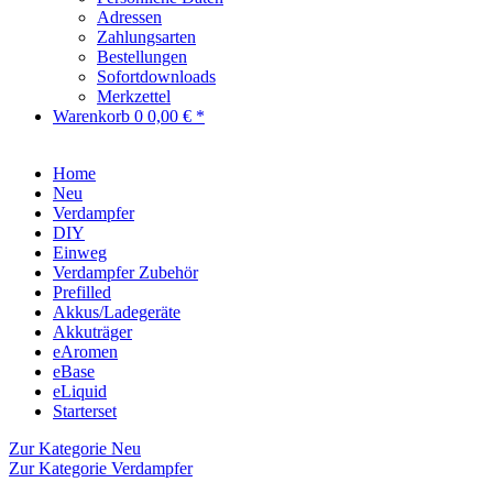
Adressen
Zahlungsarten
Bestellungen
Sofortdownloads
Merkzettel
Warenkorb
0
0,00 € *
Home
Neu
Verdampfer
DIY
Einweg
Verdampfer Zubehör
Prefilled
Akkus/Ladegeräte
Akkuträger
eAromen
eBase
eLiquid
Starterset
Zur Kategorie Neu
Zur Kategorie Verdampfer