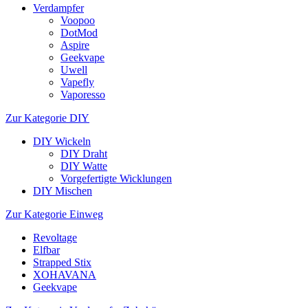
Verdampfer
Voopoo
DotMod
Aspire
Geekvape
Uwell
Vapefly
Vaporesso
Zur Kategorie DIY
DIY Wickeln
DIY Draht
DIY Watte
Vorgefertigte Wicklungen
DIY Mischen
Zur Kategorie Einweg
Revoltage
Elfbar
Strapped Stix
XOHAVANA
Geekvape