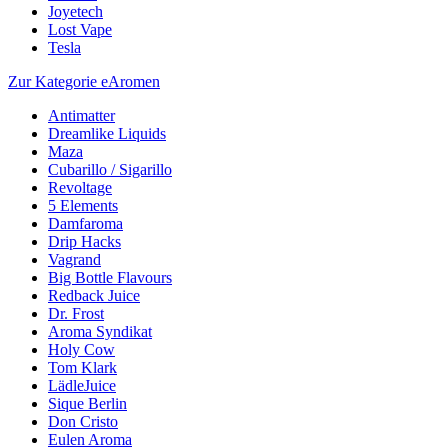
Joyetech
Lost Vape
Tesla
Zur Kategorie eAromen
Antimatter
Dreamlike Liquids
Maza
Cubarillo / Sigarillo
Revoltage
5 Elements
Damfaroma
Drip Hacks
Vagrand
Big Bottle Flavours
Redback Juice
Dr. Frost
Aroma Syndikat
Holy Cow
Tom Klark
LädleJuice
Sique Berlin
Don Cristo
Eulen Aroma