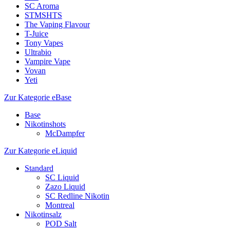
SC Aroma
STMSHTS
The Vaping Flavour
T-Juice
Tony Vapes
Ultrabio
Vampire Vape
Vovan
Yeti
Zur Kategorie eBase
Base
Nikotinshots
McDampfer
Zur Kategorie eLiquid
Standard
SC Liquid
Zazo Liquid
SC Redline Nikotin
Montreal
Nikotinsalz
POD Salt