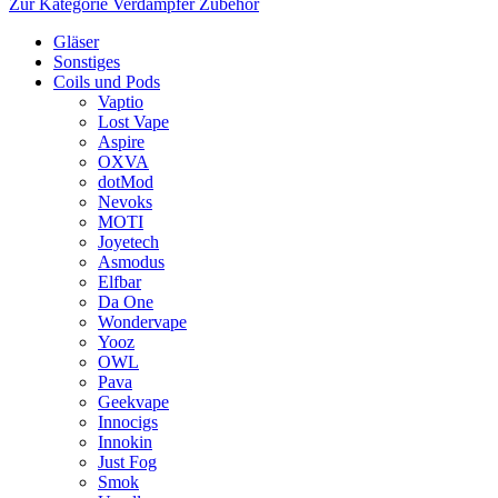
Zur Kategorie Verdampfer Zubehör
Gläser
Sonstiges
Coils und Pods
Vaptio
Lost Vape
Aspire
OXVA
dotMod
Nevoks
MOTI
Joyetech
Asmodus
Elfbar
Da One
Wondervape
Yooz
OWL
Pava
Geekvape
Innocigs
Innokin
Just Fog
Smok