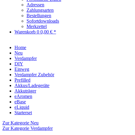
Adressen
Zahlungsarten
Bestellungen
Sofortdownloads
Merkzettel
Warenkorb
0
0,00 € *
Home
Neu
Verdampfer
DIY
Einweg
Verdampfer Zubehör
Prefilled
Akkus/Ladegeräte
Akkuträger
eAromen
eBase
eLiquid
Starterset
Zur Kategorie Neu
Zur Kategorie Verdampfer