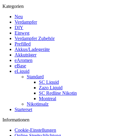
Kategorien
Neu
Verdampfer
DIY
Einweg
Verdampfer Zubehör
Prefilled
Akkus/Ladegeräte
Akkuträger
eAromen
eBase
eLiquid
Standard
SC Liquid
Zazo Liquid
SC Redline Nikotin
Montreal
Nikotinsalz
Starterset
Informationen
Cookie-Einstellungen
Online-Streitschlichtung