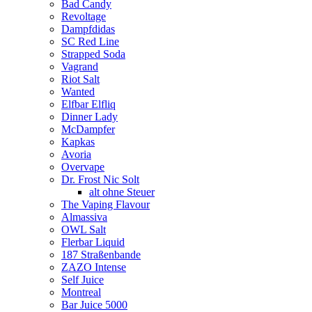
Bad Candy
Revoltage
Dampfdidas
SC Red Line
Strapped Soda
Vagrand
Riot Salt
Wanted
Elfbar Elfliq
Dinner Lady
McDampfer
Kapkas
Avoria
Overvape
Dr. Frost Nic Solt
alt ohne Steuer
The Vaping Flavour
Almassiva
OWL Salt
Flerbar Liquid
187 Straßenbande
ZAZO Intense
Self Juice
Montreal
Bar Juice 5000