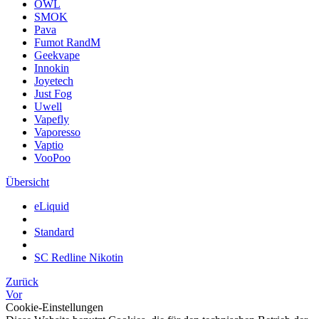
OWL
SMOK
Pava
Fumot RandM
Geekvape
Innokin
Joyetech
Just Fog
Uwell
Vapefly
Vaporesso
Vaptio
VooPoo
Übersicht
eLiquid
Standard
SC Redline Nikotin
Zurück
Vor
Cookie-Einstellungen