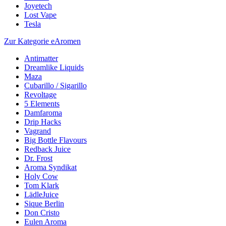
Joyetech
Lost Vape
Tesla
Zur Kategorie eAromen
Antimatter
Dreamlike Liquids
Maza
Cubarillo / Sigarillo
Revoltage
5 Elements
Damfaroma
Drip Hacks
Vagrand
Big Bottle Flavours
Redback Juice
Dr. Frost
Aroma Syndikat
Holy Cow
Tom Klark
LädleJuice
Sique Berlin
Don Cristo
Eulen Aroma