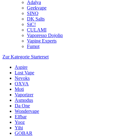
Adalya
Geekvape
SINQ
DK Salts
SiC!
CULAMI
Vaporesso Dojoliq
Vaping Experts
Fumot
Zur Kategorie Starterset
Aspire
Lost Vape
Nevoks
OXVA
Moti
Vaporizer
Asmodus
Da One
Wondervape
Elfbar
Yooz
Yihi
GOBAR