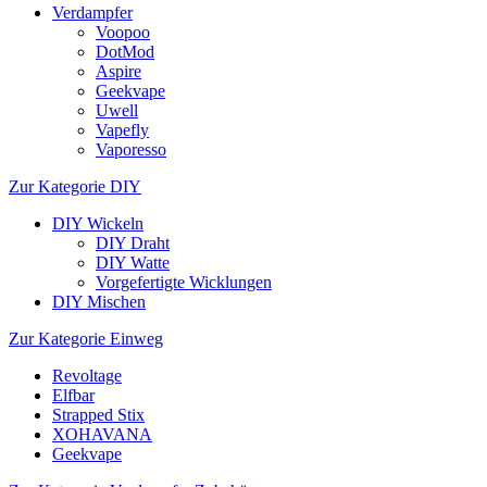
Verdampfer
Voopoo
DotMod
Aspire
Geekvape
Uwell
Vapefly
Vaporesso
Zur Kategorie DIY
DIY Wickeln
DIY Draht
DIY Watte
Vorgefertigte Wicklungen
DIY Mischen
Zur Kategorie Einweg
Revoltage
Elfbar
Strapped Stix
XOHAVANA
Geekvape