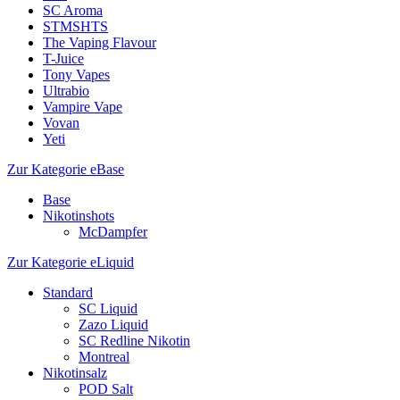
SC Aroma
STMSHTS
The Vaping Flavour
T-Juice
Tony Vapes
Ultrabio
Vampire Vape
Vovan
Yeti
Zur Kategorie eBase
Base
Nikotinshots
McDampfer
Zur Kategorie eLiquid
Standard
SC Liquid
Zazo Liquid
SC Redline Nikotin
Montreal
Nikotinsalz
POD Salt