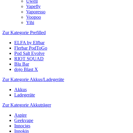
Uwell
Vapefly
Vaporesso
Voopoo
Yihi
Zur Kategorie Prefilled
ELFA by Elfbar
Flerbar PodToGo
Pod Salt Evolve
RIOT SQUAD
Blu Bar
dojo Blast X
Zur Kategorie Akkus/Ladegeräte
Akkus
Ladegeräte
Zur Kategorie Akkuträger
Aspire
Geekvape
Innocigs
Innokin