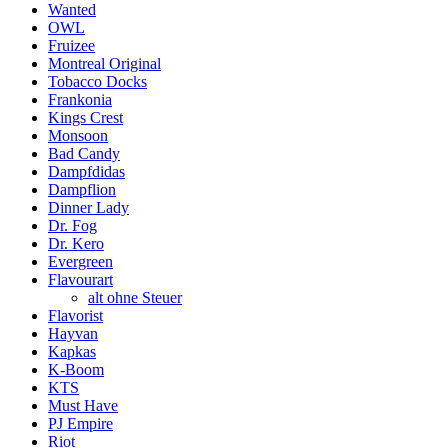
Wanted
OWL
Fruizee
Montreal Original
Tobacco Docks
Frankonia
Kings Crest
Monsoon
Bad Candy
Dampfdidas
Dampflion
Dinner Lady
Dr. Fog
Dr. Kero
Evergreen
Flavourart
alt ohne Steuer
Flavorist
Hayvan
Kapkas
K-Boom
KTS
Must Have
PJ Empire
Riot