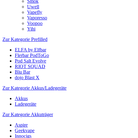
Smok
Uwell
Vapefly
Vaporesso
Voopoo
Yihi
Zur Kategorie Prefilled
ELFA by Elfbar
Flerbar PodToGo
Pod Salt Evolve
RIOT SQUAD
Blu Bar
dojo Blast X
Zur Kategorie Akkus/Ladegeräte
Akkus
Ladegeräte
Zur Kategorie Akkuträger
Aspire
Geekvape
Innocigs