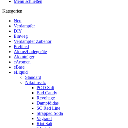
Menü schließen
Kategorien
Neu
Verdampfer
DIY
Einweg
Verdampfer Zubehör
Prefilled
Akkus/Ladegeräte
Akkuträger
eAromen
eBase
eLiquid
Standard
Nikotinsalz
POD Salt
Bad Candy
Revoltage
Dampfdidas
SC Red Line
Strapped Soda
Vagrand
Riot Salt