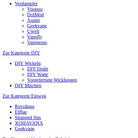
Verdampfer
Voopoo
DotMod
Aspire
Geekvape
Uwell
Vapefly
Vaporesso
Zur Kategorie DIY
DIY Wickeln
DIY Draht
DIY Watte
Vorgefertigte Wicklungen
DIY Mischen
Zur Kategorie Einweg
Revoltage
Elfbar
Strapped Stix
XOHAVANA
Geekvape