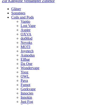
Zur Kategorie Verdampfer Zubehör
Gläser
Sonstiges
Coils und Pods
Vaptio
Lost Vape
Aspire
OXVA
dotMod
Nevoks
MOTI
Joyetech
Asmodus
Elfbar
Da One
Wondervape
Yooz
OWL
Pava
Fumot
Geekvape
Innocigs
Innokin
Just Fog