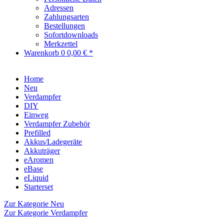
Adressen
Zahlungsarten
Bestellungen
Sofortdownloads
Merkzettel
Warenkorb
0
0,00 € *
Home
Neu
Verdampfer
DIY
Einweg
Verdampfer Zubehör
Prefilled
Akkus/Ladegeräte
Akkuträger
eAromen
eBase
eLiquid
Starterset
Zur Kategorie Neu
Zur Kategorie Verdampfer