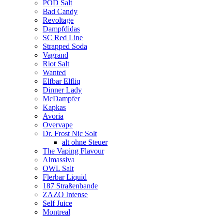
POD Salt
Bad Candy
Revoltage
Dampfdidas
SC Red Line
Strapped Soda
Vagrand
Riot Salt
Wanted
Elfbar Elfliq
Dinner Lady
McDampfer
Kapkas
Avoria
Overvape
Dr. Frost Nic Solt
alt ohne Steuer
The Vaping Flavour
Almassiva
OWL Salt
Flerbar Liquid
187 Straßenbande
ZAZO Intense
Self Juice
Montreal