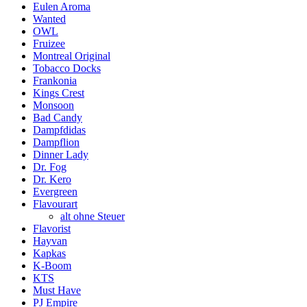
Eulen Aroma
Wanted
OWL
Fruizee
Montreal Original
Tobacco Docks
Frankonia
Kings Crest
Monsoon
Bad Candy
Dampfdidas
Dampflion
Dinner Lady
Dr. Fog
Dr. Kero
Evergreen
Flavourart
alt ohne Steuer
Flavorist
Hayvan
Kapkas
K-Boom
KTS
Must Have
PJ Empire