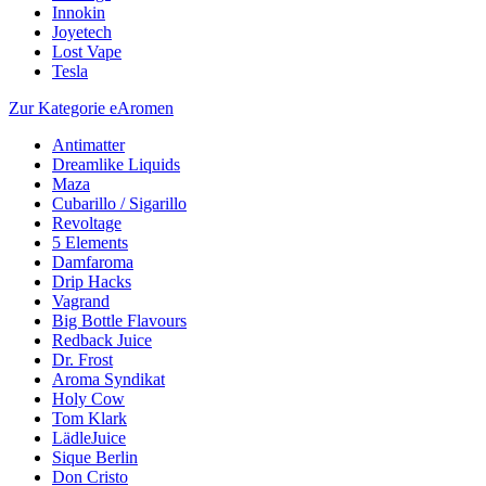
Innokin
Joyetech
Lost Vape
Tesla
Zur Kategorie eAromen
Antimatter
Dreamlike Liquids
Maza
Cubarillo / Sigarillo
Revoltage
5 Elements
Damfaroma
Drip Hacks
Vagrand
Big Bottle Flavours
Redback Juice
Dr. Frost
Aroma Syndikat
Holy Cow
Tom Klark
LädleJuice
Sique Berlin
Don Cristo