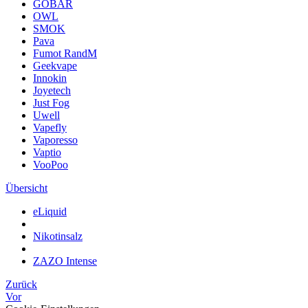
GOBAR
OWL
SMOK
Pava
Fumot RandM
Geekvape
Innokin
Joyetech
Just Fog
Uwell
Vapefly
Vaporesso
Vaptio
VooPoo
Übersicht
eLiquid
Nikotinsalz
ZAZO Intense
Zurück
Vor