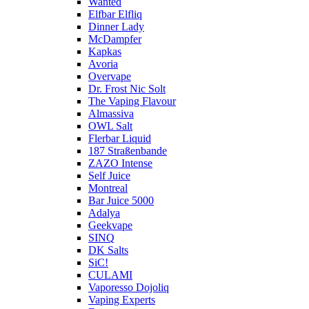
Wanted
Elfbar Elfliq
Dinner Lady
McDampfer
Kapkas
Avoria
Overvape
Dr. Frost Nic Solt
The Vaping Flavour
Almassiva
OWL Salt
Flerbar Liquid
187 Straßenbande
ZAZO Intense
Self Juice
Montreal
Bar Juice 5000
Adalya
Geekvape
SINQ
DK Salts
SiC!
CULAMI
Vaporesso Dojoliq
Vaping Experts