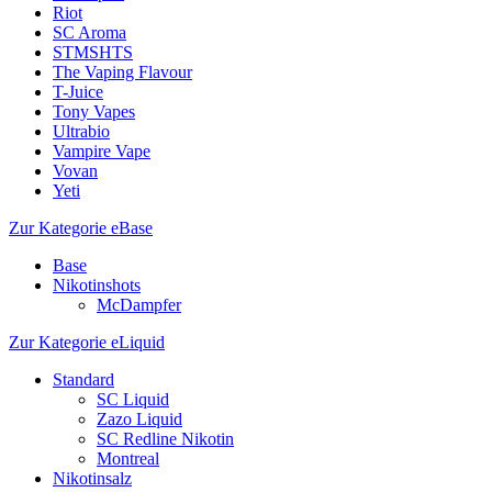
Riot
SC Aroma
STMSHTS
The Vaping Flavour
T-Juice
Tony Vapes
Ultrabio
Vampire Vape
Vovan
Yeti
Zur Kategorie eBase
Base
Nikotinshots
McDampfer
Zur Kategorie eLiquid
Standard
SC Liquid
Zazo Liquid
SC Redline Nikotin
Montreal
Nikotinsalz