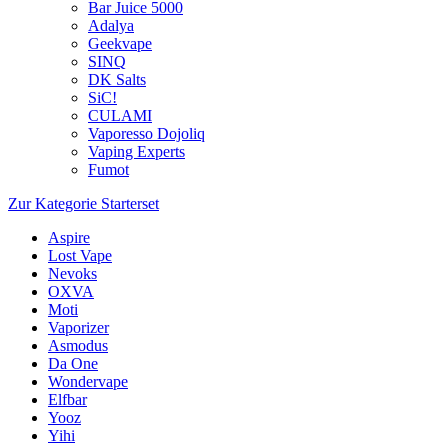
Bar Juice 5000
Adalya
Geekvape
SINQ
DK Salts
SiC!
CULAMI
Vaporesso Dojoliq
Vaping Experts
Fumot
Zur Kategorie Starterset
Aspire
Lost Vape
Nevoks
OXVA
Moti
Vaporizer
Asmodus
Da One
Wondervape
Elfbar
Yooz
Yihi