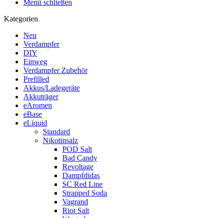
Menü schließen
Kategorien
Neu
Verdampfer
DIY
Einweg
Verdampfer Zubehör
Prefilled
Akkus/Ladegeräte
Akkuträger
eAromen
eBase
eLiquid
Standard
Nikotinsalz
POD Salt
Bad Candy
Revoltage
Dampfdidas
SC Red Line
Strapped Soda
Vagrand
Riot Salt