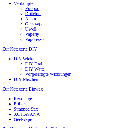
Verdampfer
Voopoo
DotMod
Aspire
Geekvape
Uwell
Vapefly
Vaporesso
Zur Kategorie DIY
DIY Wickeln
DIY Draht
DIY Watte
Vorgefertigte Wicklungen
DIY Mischen
Zur Kategorie Einweg
Revoltage
Elfbar
Strapped Stix
XOHAVANA
Geekvape