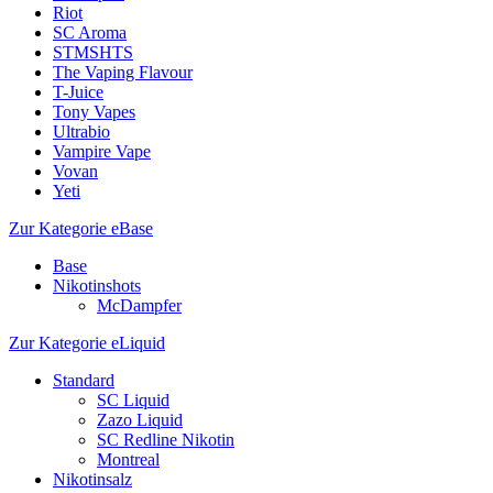
Riot
SC Aroma
STMSHTS
The Vaping Flavour
T-Juice
Tony Vapes
Ultrabio
Vampire Vape
Vovan
Yeti
Zur Kategorie eBase
Base
Nikotinshots
McDampfer
Zur Kategorie eLiquid
Standard
SC Liquid
Zazo Liquid
SC Redline Nikotin
Montreal
Nikotinsalz