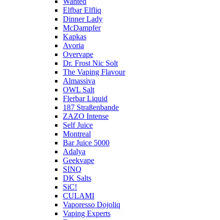
Wanted
Elfbar Elfliq
Dinner Lady
McDampfer
Kapkas
Avoria
Overvape
Dr. Frost Nic Solt
The Vaping Flavour
Almassiva
OWL Salt
Flerbar Liquid
187 Straßenbande
ZAZO Intense
Self Juice
Montreal
Bar Juice 5000
Adalya
Geekvape
SINQ
DK Salts
SiC!
CULAMI
Vaporesso Dojoliq
Vaping Experts