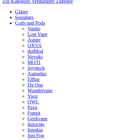
Zur Kategorie Verdampfer Zubehör
Gläser
Sonstiges
Coils und Pods
Vaptio
Lost Vape
Aspire
OXVA
dotMod
Nevoks
MOTI
Joyetech
Asmodus
Elfbar
Da One
Wondervape
Yooz
OWL
Pava
Fumot
Geekvape
Innocigs
Innokin
Just Fog