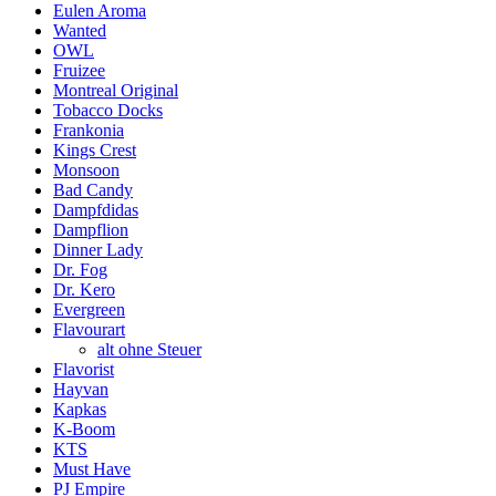
Eulen Aroma
Wanted
OWL
Fruizee
Montreal Original
Tobacco Docks
Frankonia
Kings Crest
Monsoon
Bad Candy
Dampfdidas
Dampflion
Dinner Lady
Dr. Fog
Dr. Kero
Evergreen
Flavourart
alt ohne Steuer
Flavorist
Hayvan
Kapkas
K-Boom
KTS
Must Have
PJ Empire