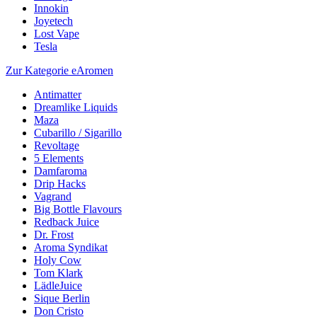
Innokin
Joyetech
Lost Vape
Tesla
Zur Kategorie eAromen
Antimatter
Dreamlike Liquids
Maza
Cubarillo / Sigarillo
Revoltage
5 Elements
Damfaroma
Drip Hacks
Vagrand
Big Bottle Flavours
Redback Juice
Dr. Frost
Aroma Syndikat
Holy Cow
Tom Klark
LädleJuice
Sique Berlin
Don Cristo