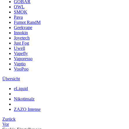
GOBAR
OWL
SMOK
Pava
Fumot RandM
Geekvape
Innokin
Joyetech
Just Fog
Uwell
Vapefly
Vaporesso
Vaptio
VooPoo
Übersicht
eLiquid
Nikotinsalz
ZAZO Intense
Zurück
Vor