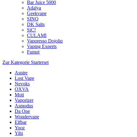
Bar Juice 5000
Adalya
Geekvape
SINQ
DK Salts
SiC!
CULAMI
Vaporesso Dojoliq
Vaping Experts
Fumot
Zur Kategorie Starterset
Aspire
Lost Vape
Nevoks
OXVA
Moti
Vaporizer
Asmodus
Da One
Wondervape
Elfbar
Yooz
Yihi