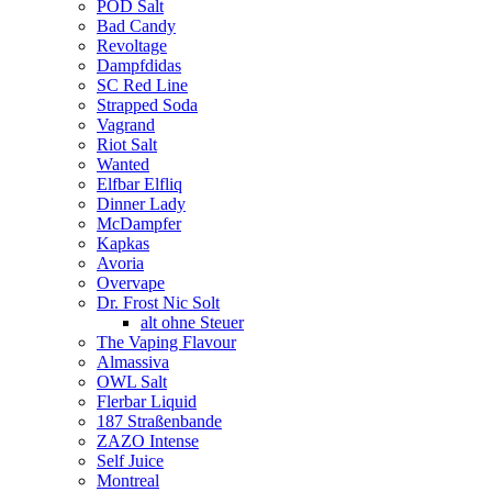
POD Salt
Bad Candy
Revoltage
Dampfdidas
SC Red Line
Strapped Soda
Vagrand
Riot Salt
Wanted
Elfbar Elfliq
Dinner Lady
McDampfer
Kapkas
Avoria
Overvape
Dr. Frost Nic Solt
alt ohne Steuer
The Vaping Flavour
Almassiva
OWL Salt
Flerbar Liquid
187 Straßenbande
ZAZO Intense
Self Juice
Montreal