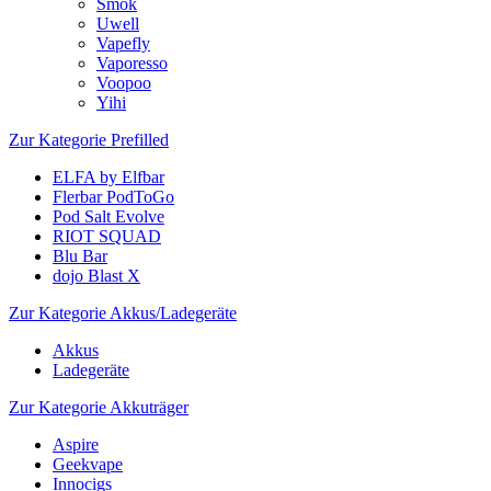
Smok
Uwell
Vapefly
Vaporesso
Voopoo
Yihi
Zur Kategorie Prefilled
ELFA by Elfbar
Flerbar PodToGo
Pod Salt Evolve
RIOT SQUAD
Blu Bar
dojo Blast X
Zur Kategorie Akkus/Ladegeräte
Akkus
Ladegeräte
Zur Kategorie Akkuträger
Aspire
Geekvape
Innocigs