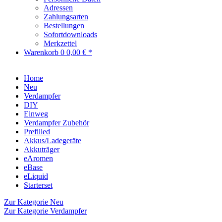
Adressen
Zahlungsarten
Bestellungen
Sofortdownloads
Merkzettel
Warenkorb
0
0,00 € *
Home
Neu
Verdampfer
DIY
Einweg
Verdampfer Zubehör
Prefilled
Akkus/Ladegeräte
Akkuträger
eAromen
eBase
eLiquid
Starterset
Zur Kategorie Neu
Zur Kategorie Verdampfer