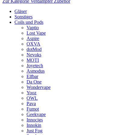
Zur Kategorie Verdampfer Zubehör
Gläser
Sonstiges
Coils und Pods
Vaptio
Lost Vape
Aspire
OXVA
dotMod
Nevoks
MOTI
Joyetech
Asmodus
Elfbar
Da One
Wondervape
Yooz
OWL
Pava
Fumot
Geekvape
Innocigs
Innokin
Just Fog