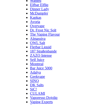
Wanted
Elfbar Elfliq
Dinner Lady
McDampfer
Kapkas
Avoria
Overvape
Dr. Frost Nic Solt
The Vaping Flavour
Almassiva
OWL Salt
Flerbar Liquid
187 Straßenbande
ZAZO Intense
Self Juice
Montreal
Bar Juice 5000
Adalya
Geekvape
SINQ
DK Salts
SiC!
CULAMI
Vaporesso Dojoliq
Vaping Experts