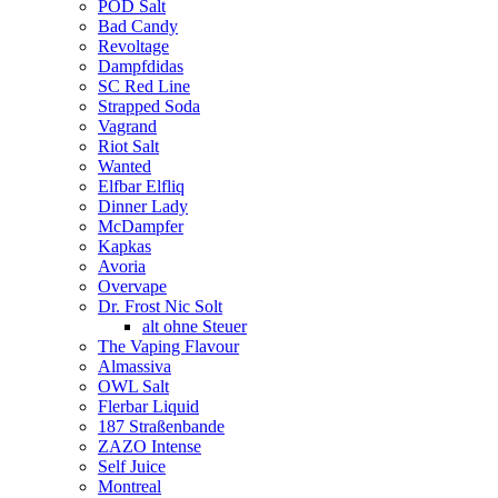
POD Salt
Bad Candy
Revoltage
Dampfdidas
SC Red Line
Strapped Soda
Vagrand
Riot Salt
Wanted
Elfbar Elfliq
Dinner Lady
McDampfer
Kapkas
Avoria
Overvape
Dr. Frost Nic Solt
alt ohne Steuer
The Vaping Flavour
Almassiva
OWL Salt
Flerbar Liquid
187 Straßenbande
ZAZO Intense
Self Juice
Montreal