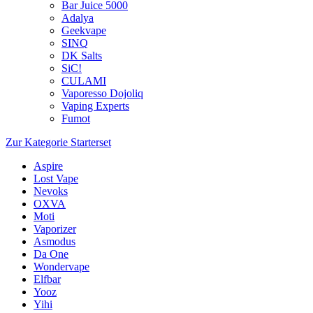
Bar Juice 5000
Adalya
Geekvape
SINQ
DK Salts
SiC!
CULAMI
Vaporesso Dojoliq
Vaping Experts
Fumot
Zur Kategorie Starterset
Aspire
Lost Vape
Nevoks
OXVA
Moti
Vaporizer
Asmodus
Da One
Wondervape
Elfbar
Yooz
Yihi