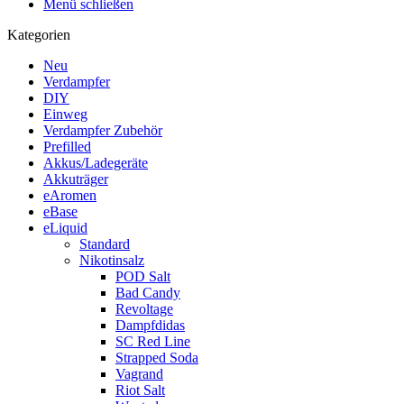
Menü schließen
Kategorien
Neu
Verdampfer
DIY
Einweg
Verdampfer Zubehör
Prefilled
Akkus/Ladegeräte
Akkuträger
eAromen
eBase
eLiquid
Standard
Nikotinsalz
POD Salt
Bad Candy
Revoltage
Dampfdidas
SC Red Line
Strapped Soda
Vagrand
Riot Salt