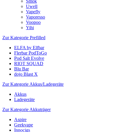
Smok
Uwell
Vapefly
Vaporesso
Voopoo
Yihi
Zur Kategorie Prefilled
ELFA by Elfbar
Flerbar PodToGo
Pod Salt Evolve
RIOT SQUAD
Blu Bar
dojo Blast X
Zur Kategorie Akkus/Ladegeräte
Akkus
Ladegeräte
Zur Kategorie Akkuträger
Aspire
Geekvape
Innocigs