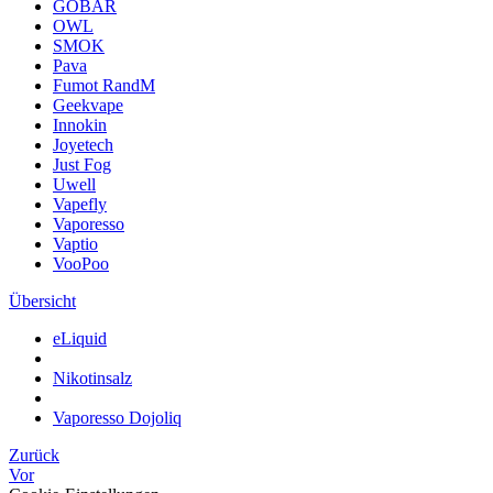
GOBAR
OWL
SMOK
Pava
Fumot RandM
Geekvape
Innokin
Joyetech
Just Fog
Uwell
Vapefly
Vaporesso
Vaptio
VooPoo
Übersicht
eLiquid
Nikotinsalz
Vaporesso Dojoliq
Zurück
Vor