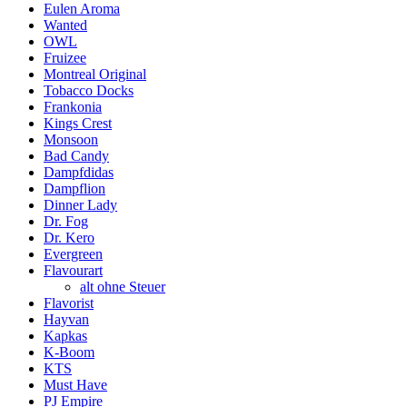
Eulen Aroma
Wanted
OWL
Fruizee
Montreal Original
Tobacco Docks
Frankonia
Kings Crest
Monsoon
Bad Candy
Dampfdidas
Dampflion
Dinner Lady
Dr. Fog
Dr. Kero
Evergreen
Flavourart
alt ohne Steuer
Flavorist
Hayvan
Kapkas
K-Boom
KTS
Must Have
PJ Empire