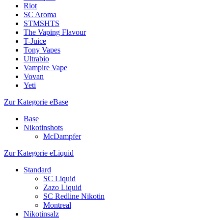
Riot
SC Aroma
STMSHTS
The Vaping Flavour
T-Juice
Tony Vapes
Ultrabio
Vampire Vape
Vovan
Yeti
Zur Kategorie eBase
Base
Nikotinshots
McDampfer
Zur Kategorie eLiquid
Standard
SC Liquid
Zazo Liquid
SC Redline Nikotin
Montreal
Nikotinsalz