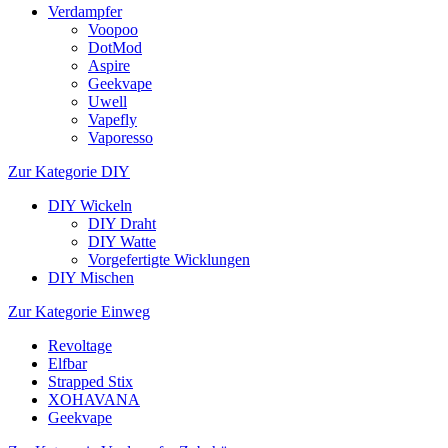
Verdampfer
Voopoo
DotMod
Aspire
Geekvape
Uwell
Vapefly
Vaporesso
Zur Kategorie DIY
DIY Wickeln
DIY Draht
DIY Watte
Vorgefertigte Wicklungen
DIY Mischen
Zur Kategorie Einweg
Revoltage
Elfbar
Strapped Stix
XOHAVANA
Geekvape