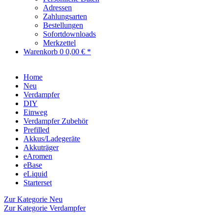
Adressen
Zahlungsarten
Bestellungen
Sofortdownloads
Merkzettel
Warenkorb
0
0,00 € *
Home
Neu
Verdampfer
DIY
Einweg
Verdampfer Zubehör
Prefilled
Akkus/Ladegeräte
Akkuträger
eAromen
eBase
eLiquid
Starterset
Zur Kategorie Neu
Zur Kategorie Verdampfer