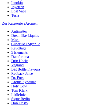
Innokin
Joyetech
Lost Vape
Tesla
Zur Kategorie eAromen
Antimatter
Dreamlike Liquids
Maza
Cubarillo / Sigarillo
Revoltage
5 Elements
Damfaroma
Drip Hacks
Vagrand
Big Bottle Flavours
Redback Juice
Dr. Frost
Aroma Syndikat
Holy Cow
Tom Klark
LädleJuice
Sique Berlin
Don Cristo