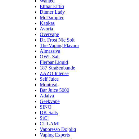
Wanted
Elfbar Elfliq
Dinner Lady
McDampfer
Kapkas
Avoria
Overvape
Dr. Frost Nic Solt
The Vaping Flavour
Almassiva
OWL Salt
Flerbar Liquid
187 Straßenbande
ZAZO Intense
Self Juice
Montreal
Bar Juice 5000
Adalya
Geekvape
SINQ
DK Salts
SiC!
CULAMI
Vaporesso Dojoliq
Vaping Experts