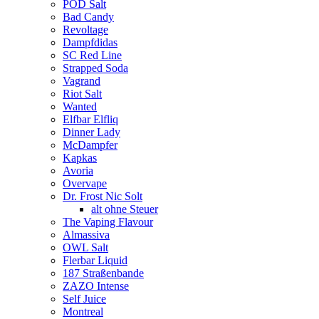
POD Salt
Bad Candy
Revoltage
Dampfdidas
SC Red Line
Strapped Soda
Vagrand
Riot Salt
Wanted
Elfbar Elfliq
Dinner Lady
McDampfer
Kapkas
Avoria
Overvape
Dr. Frost Nic Solt
alt ohne Steuer
The Vaping Flavour
Almassiva
OWL Salt
Flerbar Liquid
187 Straßenbande
ZAZO Intense
Self Juice
Montreal