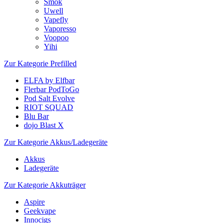
Smok
Uwell
Vapefly
Vaporesso
Voopoo
Yihi
Zur Kategorie Prefilled
ELFA by Elfbar
Flerbar PodToGo
Pod Salt Evolve
RIOT SQUAD
Blu Bar
dojo Blast X
Zur Kategorie Akkus/Ladegeräte
Akkus
Ladegeräte
Zur Kategorie Akkuträger
Aspire
Geekvape
Innocigs