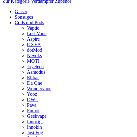
Zur Kategorie Verdampfer Zubehör
Gläser
Sonstiges
Coils und Pods
Vaptio
Lost Vape
Aspire
OXVA
dotMod
Nevoks
MOTI
Joyetech
Asmodus
Elfbar
Da One
Wondervape
Yooz
OWL
Pava
Fumot
Geekvape
Innocigs
Innokin
Just Fog