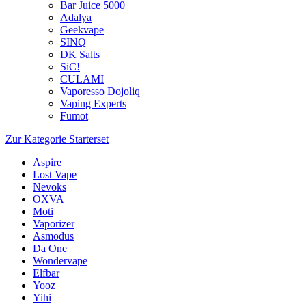
Bar Juice 5000
Adalya
Geekvape
SINQ
DK Salts
SiC!
CULAMI
Vaporesso Dojoliq
Vaping Experts
Fumot
Zur Kategorie Starterset
Aspire
Lost Vape
Nevoks
OXVA
Moti
Vaporizer
Asmodus
Da One
Wondervape
Elfbar
Yooz
Yihi