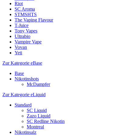
Riot
SC Aroma
STMSHTS
The Vaping Flavour
T-Juice
Tony Vapes
Ultrabio
Vampire Vape
Vovan
Yeti
Zur Kategorie eBase
Base
Nikotinshots
McDampfer
Zur Kategorie eLiquid
Standard
SC Liquid
Zazo Liquid
SC Redline Nikotin
Montreal
Nikotinsalz