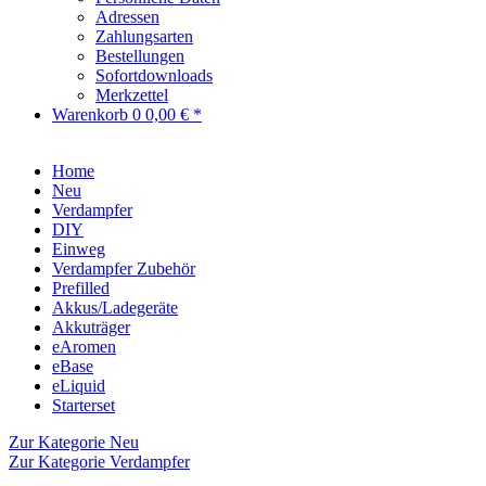
Adressen
Zahlungsarten
Bestellungen
Sofortdownloads
Merkzettel
Warenkorb
0
0,00 € *
Home
Neu
Verdampfer
DIY
Einweg
Verdampfer Zubehör
Prefilled
Akkus/Ladegeräte
Akkuträger
eAromen
eBase
eLiquid
Starterset
Zur Kategorie Neu
Zur Kategorie Verdampfer