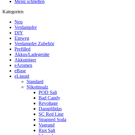
Menü schließen
Kategorien
Neu
Verdampfer
DIY
Einweg
Verdampfer Zubehör
Prefilled
Akkus/Ladegeräte
Akkuträger
eAromen
eBase
eLiquid
Standard
Nikotinsalz
POD Salt
Bad Candy
Revoltage
Dampfdidas
SC Red Line
Strapped Soda
Vagrand
Riot Salt