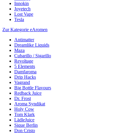
Innokin
Joyetech
Lost Vape
Tesla
Zur Kategorie eAromen
Antimatter
Dreamlike Liquids
Maza
Cubarillo / Sigarillo
Revoltage
5 Elements
Damfaroma
Drip Hacks
Vagrand
Big Bottle Flavours
Redback Juice
Dr. Frost
Aroma Syndikat
Holy Cow
Tom Klark
LädleJuice
Sique Berlin
Don Cristo