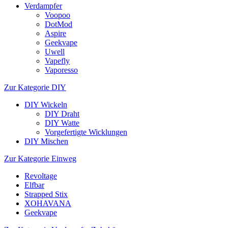
Verdampfer
Voopoo
DotMod
Aspire
Geekvape
Uwell
Vapefly
Vaporesso
Zur Kategorie DIY
DIY Wickeln
DIY Draht
DIY Watte
Vorgefertigte Wicklungen
DIY Mischen
Zur Kategorie Einweg
Revoltage
Elfbar
Strapped Stix
XOHAVANA
Geekvape