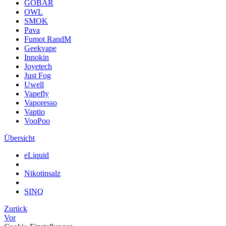
GOBAR
OWL
SMOK
Pava
Fumot RandM
Geekvape
Innokin
Joyetech
Just Fog
Uwell
Vapefly
Vaporesso
Vaptio
VooPoo
Übersicht
eLiquid
Nikotinsalz
SINQ
Zurück
Vor