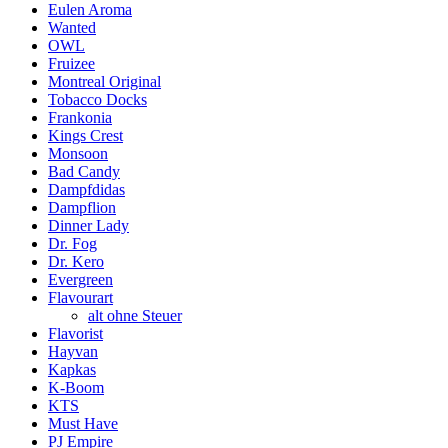
Eulen Aroma
Wanted
OWL
Fruizee
Montreal Original
Tobacco Docks
Frankonia
Kings Crest
Monsoon
Bad Candy
Dampfdidas
Dampflion
Dinner Lady
Dr. Fog
Dr. Kero
Evergreen
Flavourart
alt ohne Steuer
Flavorist
Hayvan
Kapkas
K-Boom
KTS
Must Have
PJ Empire