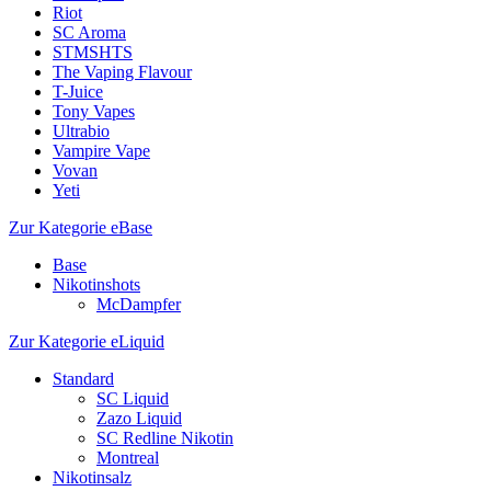
Riot
SC Aroma
STMSHTS
The Vaping Flavour
T-Juice
Tony Vapes
Ultrabio
Vampire Vape
Vovan
Yeti
Zur Kategorie eBase
Base
Nikotinshots
McDampfer
Zur Kategorie eLiquid
Standard
SC Liquid
Zazo Liquid
SC Redline Nikotin
Montreal
Nikotinsalz