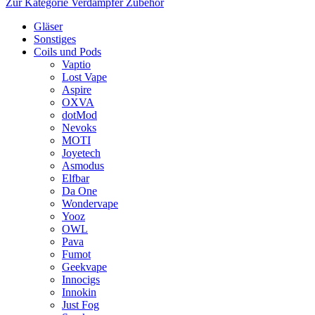
Zur Kategorie Verdampfer Zubehör
Gläser
Sonstiges
Coils und Pods
Vaptio
Lost Vape
Aspire
OXVA
dotMod
Nevoks
MOTI
Joyetech
Asmodus
Elfbar
Da One
Wondervape
Yooz
OWL
Pava
Fumot
Geekvape
Innocigs
Innokin
Just Fog