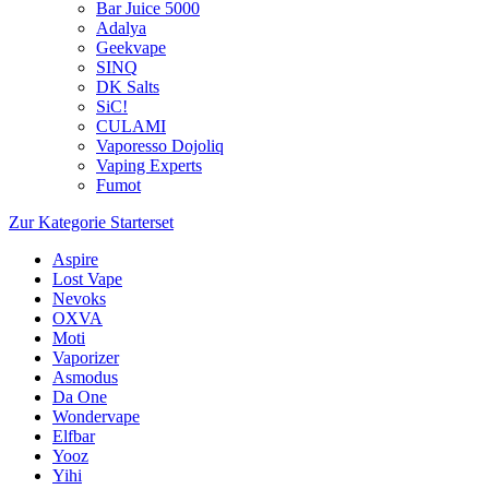
Bar Juice 5000
Adalya
Geekvape
SINQ
DK Salts
SiC!
CULAMI
Vaporesso Dojoliq
Vaping Experts
Fumot
Zur Kategorie Starterset
Aspire
Lost Vape
Nevoks
OXVA
Moti
Vaporizer
Asmodus
Da One
Wondervape
Elfbar
Yooz
Yihi