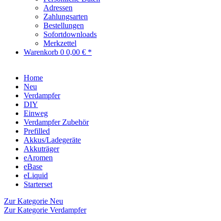
Adressen
Zahlungsarten
Bestellungen
Sofortdownloads
Merkzettel
Warenkorb
0
0,00 € *
Home
Neu
Verdampfer
DIY
Einweg
Verdampfer Zubehör
Prefilled
Akkus/Ladegeräte
Akkuträger
eAromen
eBase
eLiquid
Starterset
Zur Kategorie Neu
Zur Kategorie Verdampfer