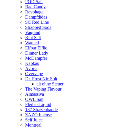
POD Salt
Bad Candy
Revoltage
Dampfdidas
SC Red Line
Strapped Soda
Vagrand
Riot Salt
Wanted
Elfbar Elfliq
Dinner Lady
McDampfer
Kapkas
Avoria
Overvape
Dr. Frost Nic Solt
alt ohne Steuer
The Vaping Flavour
Almassiva
OWL Salt
Flerbar Liquid
187 Straßenbande
ZAZO Intense
Self Juice
Montreal