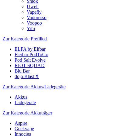
Smok
Uwell
Vapefly
Vaporesso
Voopoo
Yihi
Zur Kategorie Prefilled
ELFA by Elfbar
Flerbar PodToGo
Pod Salt Evolve
RIOT SQUAD
Blu Bar
dojo Blast X
Zur Kategorie Akkus/Ladegeräte
Akkus
Ladegeräte
Zur Kategorie Akkuträger
Aspire
Geekvape
Innocigs