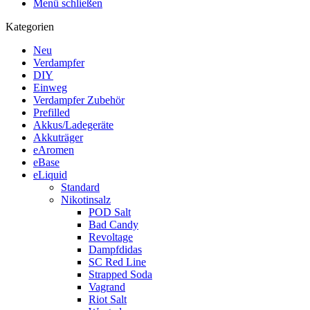
Menü schließen
Kategorien
Neu
Verdampfer
DIY
Einweg
Verdampfer Zubehör
Prefilled
Akkus/Ladegeräte
Akkuträger
eAromen
eBase
eLiquid
Standard
Nikotinsalz
POD Salt
Bad Candy
Revoltage
Dampfdidas
SC Red Line
Strapped Soda
Vagrand
Riot Salt