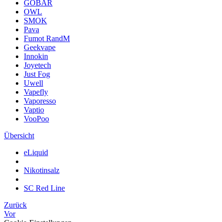
GOBAR
OWL
SMOK
Pava
Fumot RandM
Geekvape
Innokin
Joyetech
Just Fog
Uwell
Vapefly
Vaporesso
Vaptio
VooPoo
Übersicht
eLiquid
Nikotinsalz
SC Red Line
Zurück
Vor