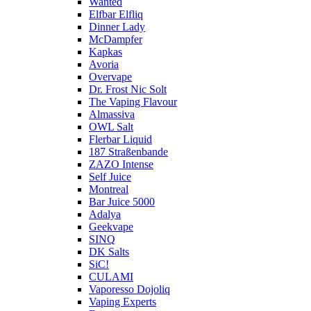
Wanted
Elfbar Elfliq
Dinner Lady
McDampfer
Kapkas
Avoria
Overvape
Dr. Frost Nic Solt
The Vaping Flavour
Almassiva
OWL Salt
Flerbar Liquid
187 Straßenbande
ZAZO Intense
Self Juice
Montreal
Bar Juice 5000
Adalya
Geekvape
SINQ
DK Salts
SiC!
CULAMI
Vaporesso Dojoliq
Vaping Experts