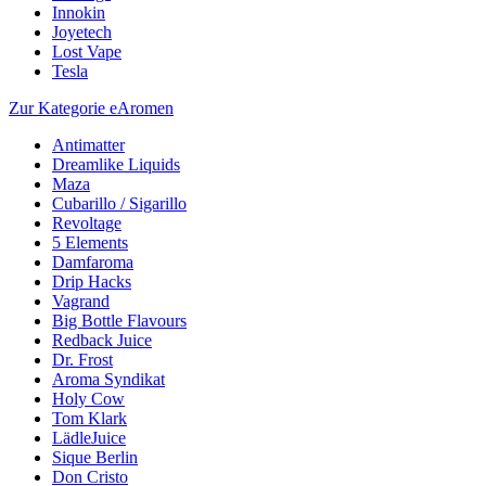
Innokin
Joyetech
Lost Vape
Tesla
Zur Kategorie eAromen
Antimatter
Dreamlike Liquids
Maza
Cubarillo / Sigarillo
Revoltage
5 Elements
Damfaroma
Drip Hacks
Vagrand
Big Bottle Flavours
Redback Juice
Dr. Frost
Aroma Syndikat
Holy Cow
Tom Klark
LädleJuice
Sique Berlin
Don Cristo