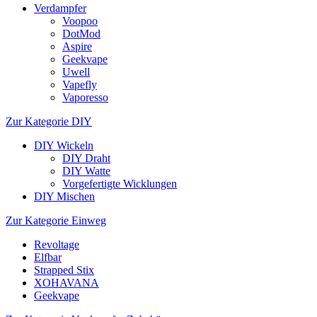
Verdampfer
Voopoo
DotMod
Aspire
Geekvape
Uwell
Vapefly
Vaporesso
Zur Kategorie DIY
DIY Wickeln
DIY Draht
DIY Watte
Vorgefertigte Wicklungen
DIY Mischen
Zur Kategorie Einweg
Revoltage
Elfbar
Strapped Stix
XOHAVANA
Geekvape