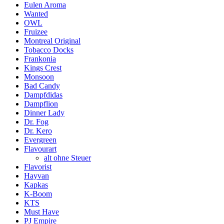
Eulen Aroma
Wanted
OWL
Fruizee
Montreal Original
Tobacco Docks
Frankonia
Kings Crest
Monsoon
Bad Candy
Dampfdidas
Dampflion
Dinner Lady
Dr. Fog
Dr. Kero
Evergreen
Flavourart
alt ohne Steuer
Flavorist
Hayvan
Kapkas
K-Boom
KTS
Must Have
PJ Empire