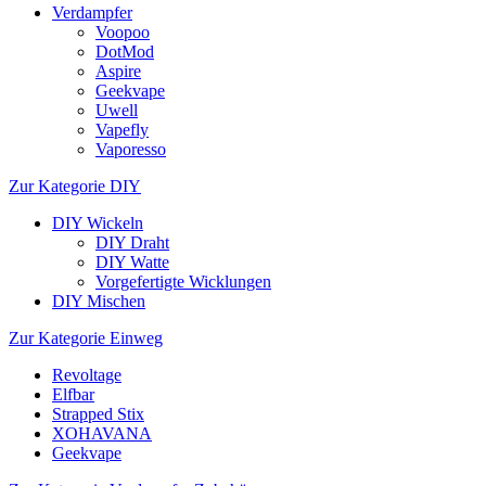
Verdampfer
Voopoo
DotMod
Aspire
Geekvape
Uwell
Vapefly
Vaporesso
Zur Kategorie DIY
DIY Wickeln
DIY Draht
DIY Watte
Vorgefertigte Wicklungen
DIY Mischen
Zur Kategorie Einweg
Revoltage
Elfbar
Strapped Stix
XOHAVANA
Geekvape