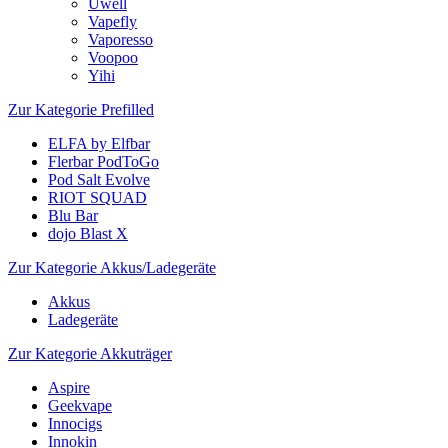
Uwell
Vapefly
Vaporesso
Voopoo
Yihi
Zur Kategorie Prefilled
ELFA by Elfbar
Flerbar PodToGo
Pod Salt Evolve
RIOT SQUAD
Blu Bar
dojo Blast X
Zur Kategorie Akkus/Ladegeräte
Akkus
Ladegeräte
Zur Kategorie Akkuträger
Aspire
Geekvape
Innocigs
Innokin