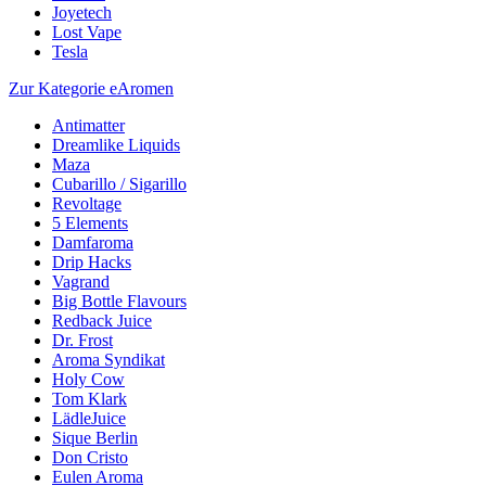
Joyetech
Lost Vape
Tesla
Zur Kategorie eAromen
Antimatter
Dreamlike Liquids
Maza
Cubarillo / Sigarillo
Revoltage
5 Elements
Damfaroma
Drip Hacks
Vagrand
Big Bottle Flavours
Redback Juice
Dr. Frost
Aroma Syndikat
Holy Cow
Tom Klark
LädleJuice
Sique Berlin
Don Cristo
Eulen Aroma