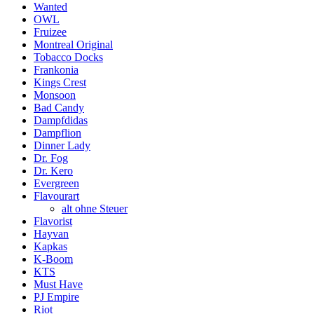
Wanted
OWL
Fruizee
Montreal Original
Tobacco Docks
Frankonia
Kings Crest
Monsoon
Bad Candy
Dampfdidas
Dampflion
Dinner Lady
Dr. Fog
Dr. Kero
Evergreen
Flavourart
alt ohne Steuer
Flavorist
Hayvan
Kapkas
K-Boom
KTS
Must Have
PJ Empire
Riot