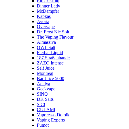
Elfbar Elfliq
Dinner Lady
McDampfer
Kapkas
Avoria
Overvape
Dr. Frost Nic Solt
The Vaping Flavour
Almassiva
OWL Salt
Flerbar Liquid
187 Straßenbande
ZAZO Intense
Self Juice
Montreal
Bar Juice 5000
Adalya
Geekvape
SINQ
DK Salts
SiC!
CULAMI
Vaporesso Dojoliq
Vaping Experts
Fumot