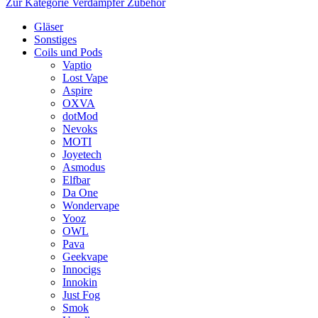
Zur Kategorie Verdampfer Zubehör
Gläser
Sonstiges
Coils und Pods
Vaptio
Lost Vape
Aspire
OXVA
dotMod
Nevoks
MOTI
Joyetech
Asmodus
Elfbar
Da One
Wondervape
Yooz
OWL
Pava
Geekvape
Innocigs
Innokin
Just Fog
Smok