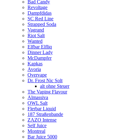
Bad Candy
Revoltage
Dampfdidas
SC Red Line
Strapped Soda
Vagrand
Riot Salt
Wanted
Elfbar Elfliq
Dinner Lady
McDampfer
Kapkas
Avoria
Overvape
Dr. Frost Nic Solt
alt ohne Steuer
The Vaping Flavour
Almassiva
OWL Salt
Flerbar Liquid
187 Straßenbande
ZAZO Intense
Self Juice
Montreal
Bar Juice 5000