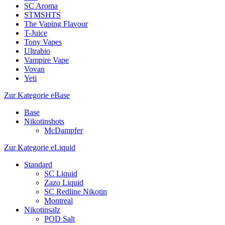
SC Aroma
STMSHTS
The Vaping Flavour
T-Juice
Tony Vapes
Ultrabio
Vampire Vape
Vovan
Yeti
Zur Kategorie eBase
Base
Nikotinshots
McDampfer
Zur Kategorie eLiquid
Standard
SC Liquid
Zazo Liquid
SC Redline Nikotin
Montreal
Nikotinsalz
POD Salt