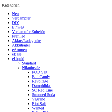
Kategorien
Neu
Verdampfer
DIY
Einweg
Verdampfer Zubehör
Prefilled
Akkus/Ladegeräte
Akkuträger
eAromen
eBase
eLiquid
Standard
Nikotinsalz
POD Salt
Bad Candy
Revoltage
Dampfdidas
SC Red Line
Strapped Soda
Vagrand
Riot Salt
Wanted