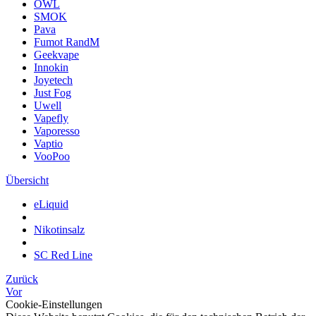
OWL
SMOK
Pava
Fumot RandM
Geekvape
Innokin
Joyetech
Just Fog
Uwell
Vapefly
Vaporesso
Vaptio
VooPoo
Übersicht
eLiquid
Nikotinsalz
SC Red Line
Zurück
Vor
Cookie-Einstellungen