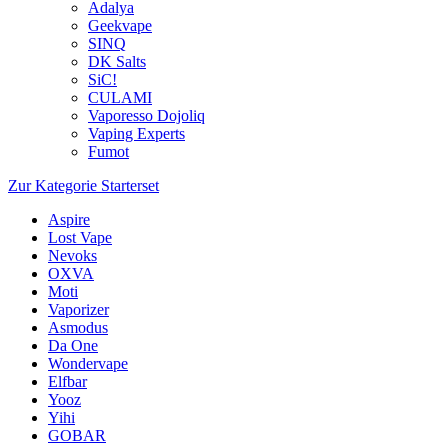
Adalya
Geekvape
SINQ
DK Salts
SiC!
CULAMI
Vaporesso Dojoliq
Vaping Experts
Fumot
Zur Kategorie Starterset
Aspire
Lost Vape
Nevoks
OXVA
Moti
Vaporizer
Asmodus
Da One
Wondervape
Elfbar
Yooz
Yihi
GOBAR