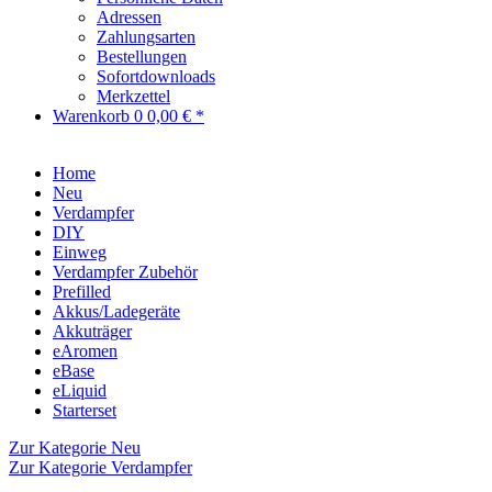
Adressen
Zahlungsarten
Bestellungen
Sofortdownloads
Merkzettel
Warenkorb
0
0,00 € *
Home
Neu
Verdampfer
DIY
Einweg
Verdampfer Zubehör
Prefilled
Akkus/Ladegeräte
Akkuträger
eAromen
eBase
eLiquid
Starterset
Zur Kategorie Neu
Zur Kategorie Verdampfer