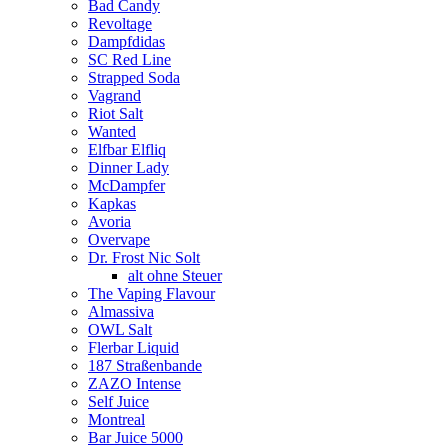
Bad Candy
Revoltage
Dampfdidas
SC Red Line
Strapped Soda
Vagrand
Riot Salt
Wanted
Elfbar Elfliq
Dinner Lady
McDampfer
Kapkas
Avoria
Overvape
Dr. Frost Nic Solt
alt ohne Steuer
The Vaping Flavour
Almassiva
OWL Salt
Flerbar Liquid
187 Straßenbande
ZAZO Intense
Self Juice
Montreal
Bar Juice 5000