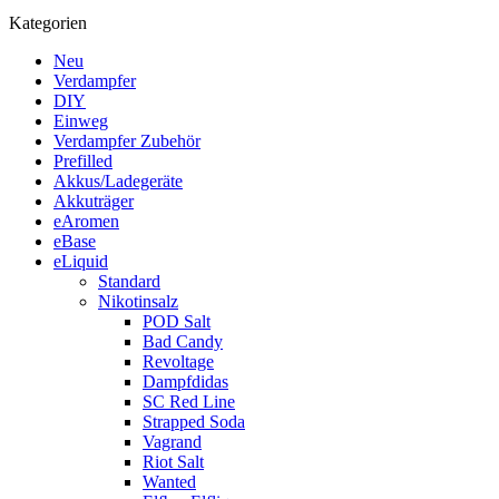
Kategorien
Neu
Verdampfer
DIY
Einweg
Verdampfer Zubehör
Prefilled
Akkus/Ladegeräte
Akkuträger
eAromen
eBase
eLiquid
Standard
Nikotinsalz
POD Salt
Bad Candy
Revoltage
Dampfdidas
SC Red Line
Strapped Soda
Vagrand
Riot Salt
Wanted