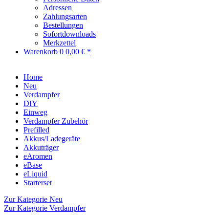
Adressen
Zahlungsarten
Bestellungen
Sofortdownloads
Merkzettel
Warenkorb
0
0,00 € *
Home
Neu
Verdampfer
DIY
Einweg
Verdampfer Zubehör
Prefilled
Akkus/Ladegeräte
Akkuträger
eAromen
eBase
eLiquid
Starterset
Zur Kategorie Neu
Zur Kategorie Verdampfer