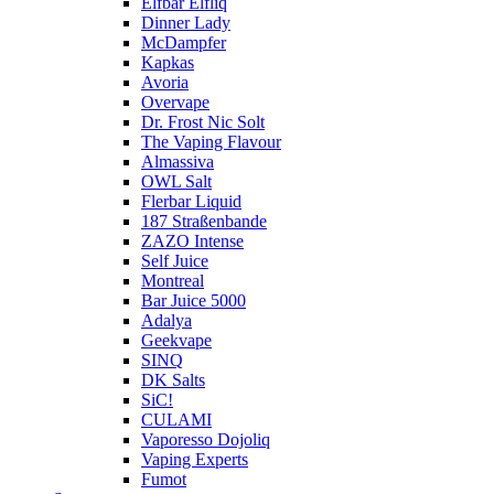
Elfbar Elfliq
Dinner Lady
McDampfer
Kapkas
Avoria
Overvape
Dr. Frost Nic Solt
The Vaping Flavour
Almassiva
OWL Salt
Flerbar Liquid
187 Straßenbande
ZAZO Intense
Self Juice
Montreal
Bar Juice 5000
Adalya
Geekvape
SINQ
DK Salts
SiC!
CULAMI
Vaporesso Dojoliq
Vaping Experts
Fumot