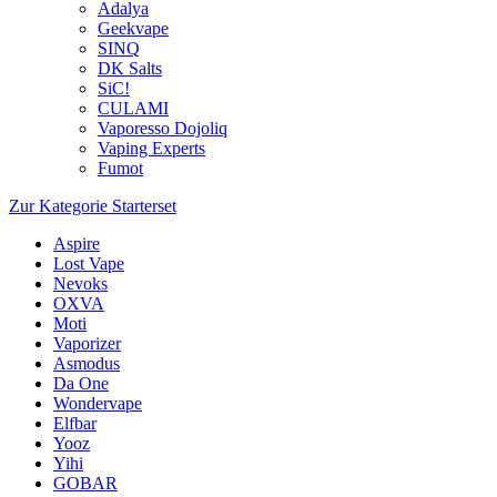
Adalya
Geekvape
SINQ
DK Salts
SiC!
CULAMI
Vaporesso Dojoliq
Vaping Experts
Fumot
Zur Kategorie Starterset
Aspire
Lost Vape
Nevoks
OXVA
Moti
Vaporizer
Asmodus
Da One
Wondervape
Elfbar
Yooz
Yihi
GOBAR