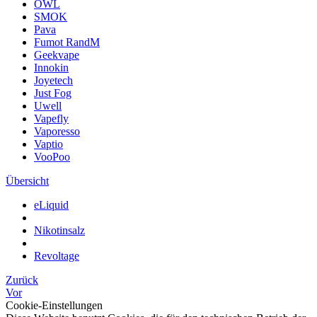
OWL
SMOK
Pava
Fumot RandM
Geekvape
Innokin
Joyetech
Just Fog
Uwell
Vapefly
Vaporesso
Vaptio
VooPoo
Übersicht
eLiquid
Nikotinsalz
Revoltage
Zurück
Vor
Cookie-Einstellungen