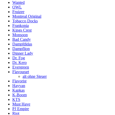
Wanted
OWL
Fruizee
Montreal Original
Tobacco Docks
Frankonia
Kings Crest
Monsoon
Bad Candy
Dampfdidas
Dampflion
Dinner Lady
Dr. Fog
Dr. Kero
Evergreen
Flavourart
alt ohne Steuer
Flavorist
Hayvan
Kapkas
K-Boom
KTS
Must Have
PJ Empire
Riot