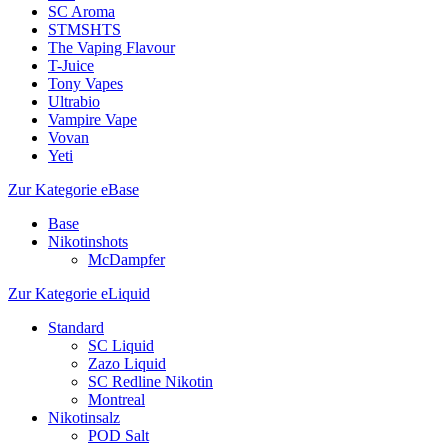
SC Aroma
STMSHTS
The Vaping Flavour
T-Juice
Tony Vapes
Ultrabio
Vampire Vape
Vovan
Yeti
Zur Kategorie eBase
Base
Nikotinshots
McDampfer
Zur Kategorie eLiquid
Standard
SC Liquid
Zazo Liquid
SC Redline Nikotin
Montreal
Nikotinsalz
POD Salt