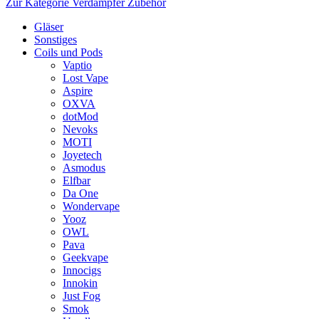
Zur Kategorie Verdampfer Zubehör
Gläser
Sonstiges
Coils und Pods
Vaptio
Lost Vape
Aspire
OXVA
dotMod
Nevoks
MOTI
Joyetech
Asmodus
Elfbar
Da One
Wondervape
Yooz
OWL
Pava
Geekvape
Innocigs
Innokin
Just Fog
Smok