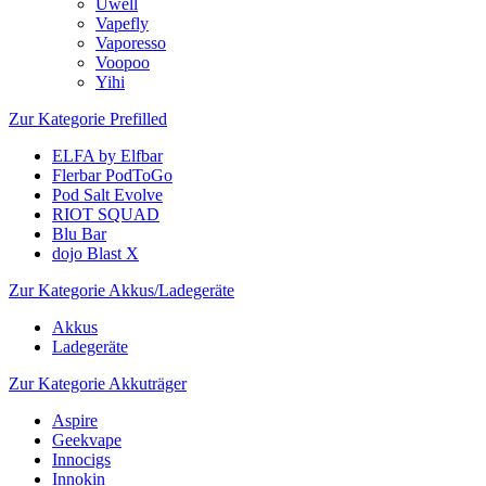
Uwell
Vapefly
Vaporesso
Voopoo
Yihi
Zur Kategorie Prefilled
ELFA by Elfbar
Flerbar PodToGo
Pod Salt Evolve
RIOT SQUAD
Blu Bar
dojo Blast X
Zur Kategorie Akkus/Ladegeräte
Akkus
Ladegeräte
Zur Kategorie Akkuträger
Aspire
Geekvape
Innocigs
Innokin