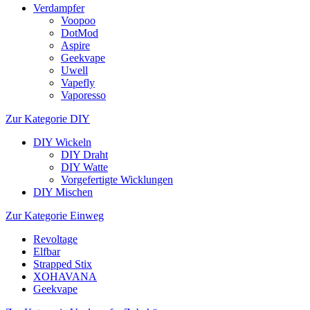
Verdampfer
Voopoo
DotMod
Aspire
Geekvape
Uwell
Vapefly
Vaporesso
Zur Kategorie DIY
DIY Wickeln
DIY Draht
DIY Watte
Vorgefertigte Wicklungen
DIY Mischen
Zur Kategorie Einweg
Revoltage
Elfbar
Strapped Stix
XOHAVANA
Geekvape