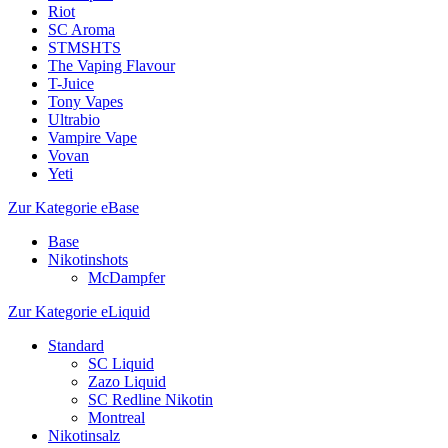
Riot
SC Aroma
STMSHTS
The Vaping Flavour
T-Juice
Tony Vapes
Ultrabio
Vampire Vape
Vovan
Yeti
Zur Kategorie eBase
Base
Nikotinshots
McDampfer
Zur Kategorie eLiquid
Standard
SC Liquid
Zazo Liquid
SC Redline Nikotin
Montreal
Nikotinsalz