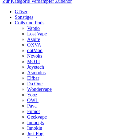
Zur Kategorie Verdampfer Zubehör
Gläser
Sonstiges
Coils und Pods
Vaptio
Lost Vape
Aspire
OXVA
dotMod
Nevoks
MOTI
Joyetech
Asmodus
Elfbar
Da One
Wondervape
Yooz
OWL
Pava
Fumot
Geekvape
Innocigs
Innokin
Just Fog