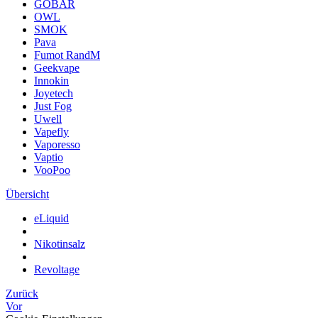
GOBAR
OWL
SMOK
Pava
Fumot RandM
Geekvape
Innokin
Joyetech
Just Fog
Uwell
Vapefly
Vaporesso
Vaptio
VooPoo
Übersicht
eLiquid
Nikotinsalz
Revoltage
Zurück
Vor