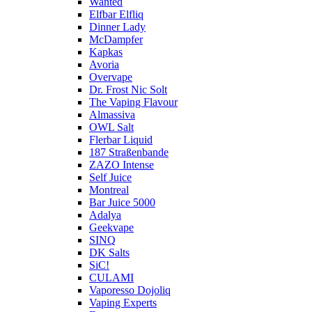
Wanted
Elfbar Elfliq
Dinner Lady
McDampfer
Kapkas
Avoria
Overvape
Dr. Frost Nic Solt
The Vaping Flavour
Almassiva
OWL Salt
Flerbar Liquid
187 Straßenbande
ZAZO Intense
Self Juice
Montreal
Bar Juice 5000
Adalya
Geekvape
SINQ
DK Salts
SiC!
CULAMI
Vaporesso Dojoliq
Vaping Experts