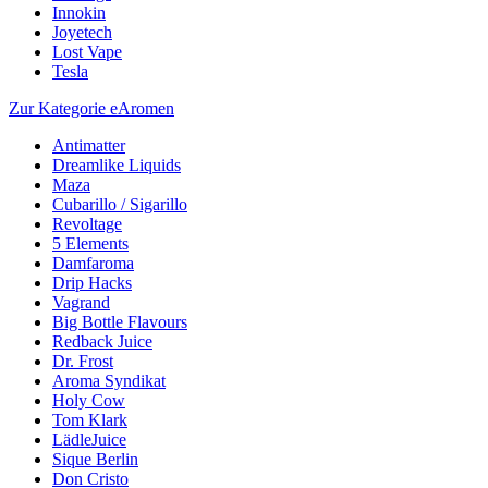
Innokin
Joyetech
Lost Vape
Tesla
Zur Kategorie eAromen
Antimatter
Dreamlike Liquids
Maza
Cubarillo / Sigarillo
Revoltage
5 Elements
Damfaroma
Drip Hacks
Vagrand
Big Bottle Flavours
Redback Juice
Dr. Frost
Aroma Syndikat
Holy Cow
Tom Klark
LädleJuice
Sique Berlin
Don Cristo