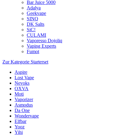
Bar Juice 5000
Adalya
Geekvape
SINQ
DK Salts
SiC!
CULAMI
Vaporesso Dojoliq
Vaping Experts
Fumot
Zur Kategorie Starterset
Aspire
Lost Vape
Nevoks
OXVA
Moti
Vaporizer
Asmodus
Da One
Wondervape
Elfbar
Yooz
Yihi