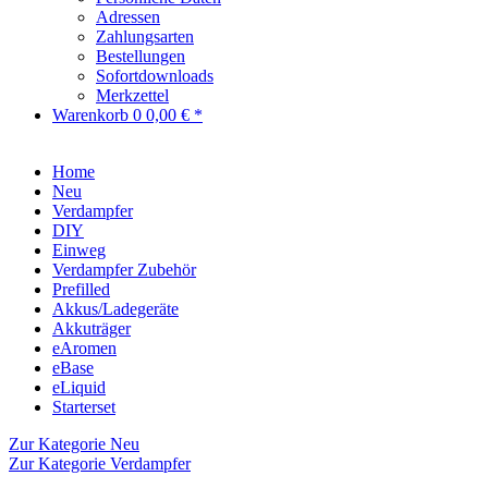
Adressen
Zahlungsarten
Bestellungen
Sofortdownloads
Merkzettel
Warenkorb
0
0,00 € *
Home
Neu
Verdampfer
DIY
Einweg
Verdampfer Zubehör
Prefilled
Akkus/Ladegeräte
Akkuträger
eAromen
eBase
eLiquid
Starterset
Zur Kategorie Neu
Zur Kategorie Verdampfer