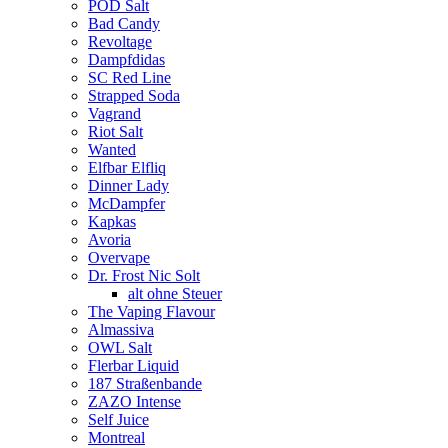
POD Salt
Bad Candy
Revoltage
Dampfdidas
SC Red Line
Strapped Soda
Vagrand
Riot Salt
Wanted
Elfbar Elfliq
Dinner Lady
McDampfer
Kapkas
Avoria
Overvape
Dr. Frost Nic Solt
alt ohne Steuer
The Vaping Flavour
Almassiva
OWL Salt
Flerbar Liquid
187 Straßenbande
ZAZO Intense
Self Juice
Montreal