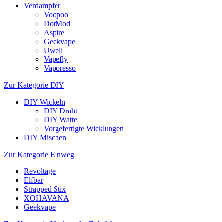
Verdampfer
Voopoo
DotMod
Aspire
Geekvape
Uwell
Vapefly
Vaporesso
Zur Kategorie DIY
DIY Wickeln
DIY Draht
DIY Watte
Vorgefertigte Wicklungen
DIY Mischen
Zur Kategorie Einweg
Revoltage
Elfbar
Strapped Stix
XOHAVANA
Geekvape