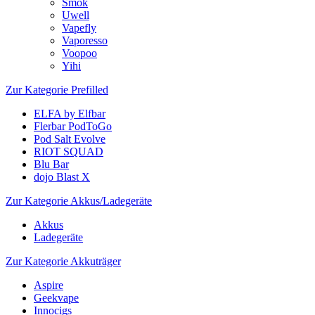
Smok
Uwell
Vapefly
Vaporesso
Voopoo
Yihi
Zur Kategorie Prefilled
ELFA by Elfbar
Flerbar PodToGo
Pod Salt Evolve
RIOT SQUAD
Blu Bar
dojo Blast X
Zur Kategorie Akkus/Ladegeräte
Akkus
Ladegeräte
Zur Kategorie Akkuträger
Aspire
Geekvape
Innocigs