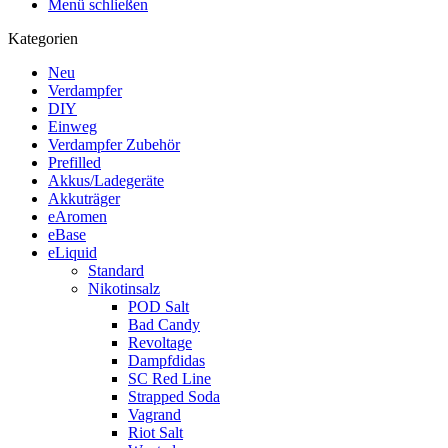
Menü schließen
Kategorien
Neu
Verdampfer
DIY
Einweg
Verdampfer Zubehör
Prefilled
Akkus/Ladegeräte
Akkuträger
eAromen
eBase
eLiquid
Standard
Nikotinsalz
POD Salt
Bad Candy
Revoltage
Dampfdidas
SC Red Line
Strapped Soda
Vagrand
Riot Salt