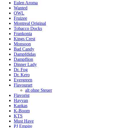
Eulen Aroma
Wanted
OWL
Fruizee
Montreal Original
Tobacco Docks
Frankonia
Kings Crest
Monsoon
Bad Candy
Dampfdidas
Dampflion
Dinner Lady
Dr. Fog
Dr. Kero
Evergreen
Flavourart
alt ohne Steuer
Flavorist
Hayvan
Kapkas
K-Boom
KTS
Must Have
PJ Empire