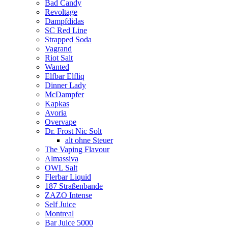
Bad Candy
Revoltage
Dampfdidas
SC Red Line
Strapped Soda
Vagrand
Riot Salt
Wanted
Elfbar Elfliq
Dinner Lady
McDampfer
Kapkas
Avoria
Overvape
Dr. Frost Nic Solt
alt ohne Steuer
The Vaping Flavour
Almassiva
OWL Salt
Flerbar Liquid
187 Straßenbande
ZAZO Intense
Self Juice
Montreal
Bar Juice 5000