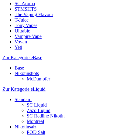
SC Aroma
STMSHTS
The Vaping Flavour
T-Juice
Tony Vapes
Ultrabio
Vampire Vape
Vovan
Yeti
Zur Kategorie eBase
Base
Nikotinshots
McDampfer
Zur Kategorie eLiquid
Standard
SC Liquid
Zazo Liquid
SC Redline Nikotin
Montreal
Nikotinsalz
POD Salt