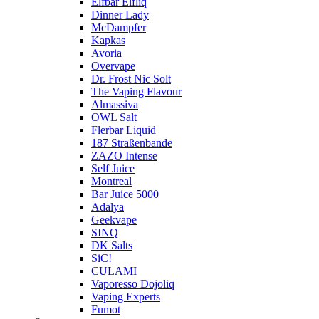
Elfbar Elfliq
Dinner Lady
McDampfer
Kapkas
Avoria
Overvape
Dr. Frost Nic Solt
The Vaping Flavour
Almassiva
OWL Salt
Flerbar Liquid
187 Straßenbande
ZAZO Intense
Self Juice
Montreal
Bar Juice 5000
Adalya
Geekvape
SINQ
DK Salts
SiC!
CULAMI
Vaporesso Dojoliq
Vaping Experts
Fumot