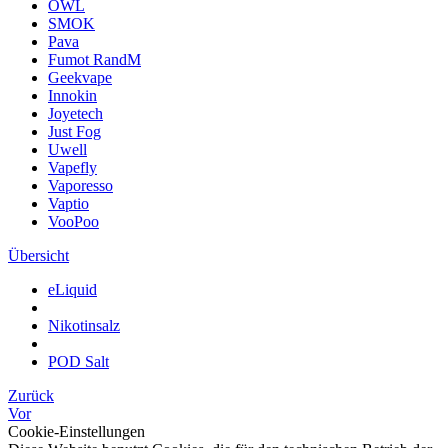
OWL
SMOK
Pava
Fumot RandM
Geekvape
Innokin
Joyetech
Just Fog
Uwell
Vapefly
Vaporesso
Vaptio
VooPoo
Übersicht
eLiquid
Nikotinsalz
POD Salt
Zurück
Vor
Cookie-Einstellungen