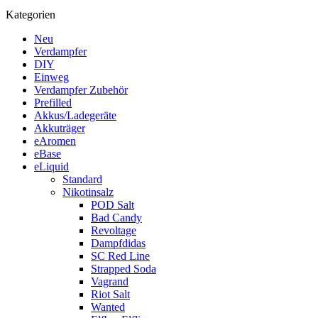
Kategorien
Neu
Verdampfer
DIY
Einweg
Verdampfer Zubehör
Prefilled
Akkus/Ladegeräte
Akkuträger
eAromen
eBase
eLiquid
Standard
Nikotinsalz
POD Salt
Bad Candy
Revoltage
Dampfdidas
SC Red Line
Strapped Soda
Vagrand
Riot Salt
Wanted