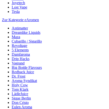
Joyetech
Lost Vape
Tesla
Zur Kategorie eAromen
Antimatter
Dreamlike Liquids
Maza
Cubarillo / Sigarillo
Revoltage
5 Elements
Damfaroma
Drip Hacks
Vagrand
Big Bottle Flavours
Redback Juice
Dr. Frost
Aroma Syndikat
Holy Cow
Tom Klark
LädleJuice
Sique Berlin
Don Cristo
Eulen Aroma