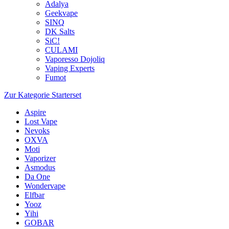
Adalya
Geekvape
SINQ
DK Salts
SiC!
CULAMI
Vaporesso Dojoliq
Vaping Experts
Fumot
Zur Kategorie Starterset
Aspire
Lost Vape
Nevoks
OXVA
Moti
Vaporizer
Asmodus
Da One
Wondervape
Elfbar
Yooz
Yihi
GOBAR