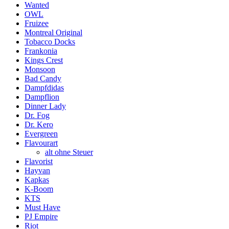
Wanted
OWL
Fruizee
Montreal Original
Tobacco Docks
Frankonia
Kings Crest
Monsoon
Bad Candy
Dampfdidas
Dampflion
Dinner Lady
Dr. Fog
Dr. Kero
Evergreen
Flavourart
alt ohne Steuer
Flavorist
Hayvan
Kapkas
K-Boom
KTS
Must Have
PJ Empire
Riot