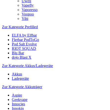
Uwell
Vapefly
Vaporesso
Voopoo
Yihi
Zur Kategorie Prefilled
ELFA by Elfbar
Flerbar PodToGo
Pod Salt Evolve
RIOT SQUAD
Blu Bar
dojo Blast X
Zur Kategorie Akkus/Ladegeräte
Akkus
Ladegeräte
Zur Kategorie Akkuträger
Aspire
Geekvape
Innocigs
Innokin