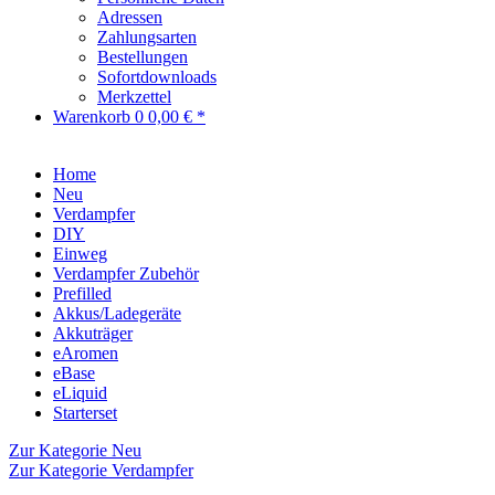
Adressen
Zahlungsarten
Bestellungen
Sofortdownloads
Merkzettel
Warenkorb
0
0,00 € *
Home
Neu
Verdampfer
DIY
Einweg
Verdampfer Zubehör
Prefilled
Akkus/Ladegeräte
Akkuträger
eAromen
eBase
eLiquid
Starterset
Zur Kategorie Neu
Zur Kategorie Verdampfer