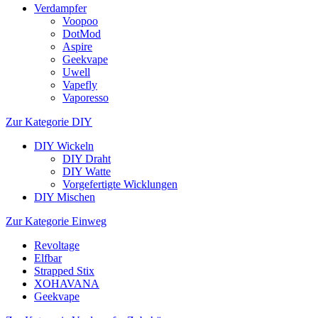
Verdampfer
Voopoo
DotMod
Aspire
Geekvape
Uwell
Vapefly
Vaporesso
Zur Kategorie DIY
DIY Wickeln
DIY Draht
DIY Watte
Vorgefertigte Wicklungen
DIY Mischen
Zur Kategorie Einweg
Revoltage
Elfbar
Strapped Stix
XOHAVANA
Geekvape